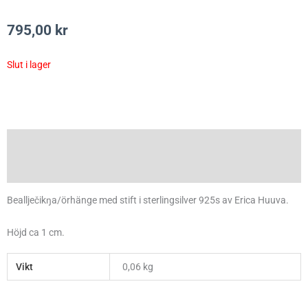
795,00
kr
Slut i lager
Beskrivning
Ytterligare information
Beallječikŋa/örhänge med stift i sterlingsilver 925s av Erica Huuva.
Höjd ca 1 cm.
Vikt
0,06 kg