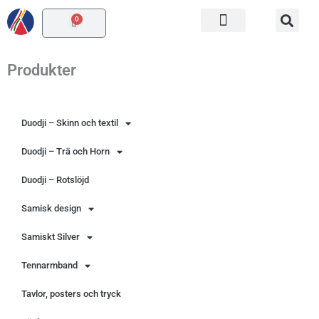
Hoppa
0
Varukorg
till
innehåll
Produkter
Duodji – Skinn och textil
Duodji – Trä och Horn
Duodji – Rotslöjd
Samisk design
Samiskt Silver
Tennarmband
Tavlor, posters och tryck