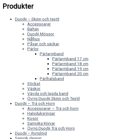
Produkter
Duodji – Skinn och textil
Accessoarer
Bälten
Duodji Mössor
Nålhus
Påsar och säckar
Pärlor
Pärlarmband
Pärlarmband 17 cm
Pärlarmband 18 cm
Pärlarmband 19 cm
Pärlarmband 20 cm
Pärlhalsband
Stickat
Väskor
Vävda och lagda band
Övrig Duodji Skinn och Textil
Duodji – Trä och Horn
Accessoarer – Trä och horn
Halsduksringar
Kosor
Samiska Knivar
Övrig Duodji Trä och Horn
Duodji – Rotslöjd
Samisk design