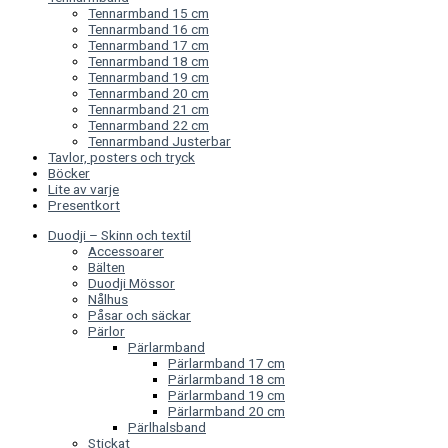
Tennarmband 15 cm
Tennarmband 16 cm
Tennarmband 17 cm
Tennarmband 18 cm
Tennarmband 19 cm
Tennarmband 20 cm
Tennarmband 21 cm
Tennarmband 22 cm
Tennarmband Justerbar
Tavlor, posters och tryck
Böcker
Lite av varje
Presentkort
Duodji – Skinn och textil
Accessoarer
Bälten
Duodji Mössor
Nålhus
Påsar och säckar
Pärlor
Pärlarmband
Pärlarmband 17 cm
Pärlarmband 18 cm
Pärlarmband 19 cm
Pärlarmband 20 cm
Pärlhalsband
Stickat