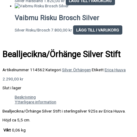
Silver Halsband
1.820,00
kr
LÄGG TILL I VARUKORG
Vaibmu Risku Brosch Silver
Silver Risku/Brosch
7.800,00
kr
LÄGG TILL I VARUKORG
Bealljecikna/Örhänge Silver Stift
Artikelnummer
114562
Kategori
Silver Örhängen
Etikett
Erica Huuva
2.290,00
kr
Slut i lager
Beskrivning
Ytterligare information
Bealljecikna/Örhänge Silver Stift i sterlingsilver 925s av Erica Huuva.
Höjd ca 5,5 cm.
Vikt
0,06 kg