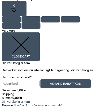
0
Varukorg
CLOSE CART
Din varukorg är tom.
Det verkar som om du inte har lagt till någonting i din varukorg än.
Har du en rabattkod?
ANVÄND RABATTKOD
Delsumma
0,00
kr
Shipping
Summa
0,00
kr
Din varukorg är tom
Powered by
CartPops
(opens in a new tab)