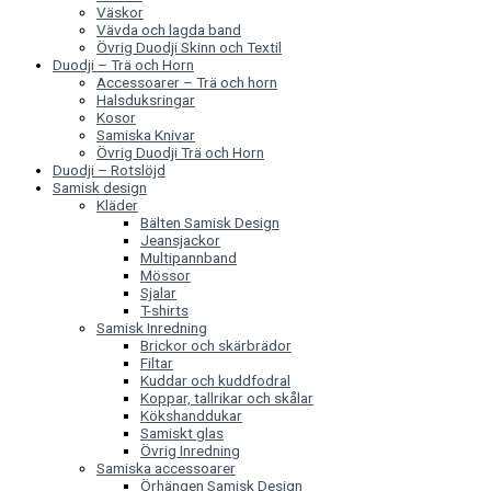
Väskor
Vävda och lagda band
Övrig Duodji Skinn och Textil
Duodji – Trä och Horn
Accessoarer – Trä och horn
Halsduksringar
Kosor
Samiska Knivar
Övrig Duodji Trä och Horn
Duodji – Rotslöjd
Samisk design
Kläder
Bälten Samisk Design
Jeansjackor
Multipannband
Mössor
Sjalar
T-shirts
Samisk Inredning
Brickor och skärbrädor
Filtar
Kuddar och kuddfodral
Koppar, tallrikar och skålar
Kökshanddukar
Samiskt glas
Övrig Inredning
Samiska accessoarer
Örhängen Samisk Design