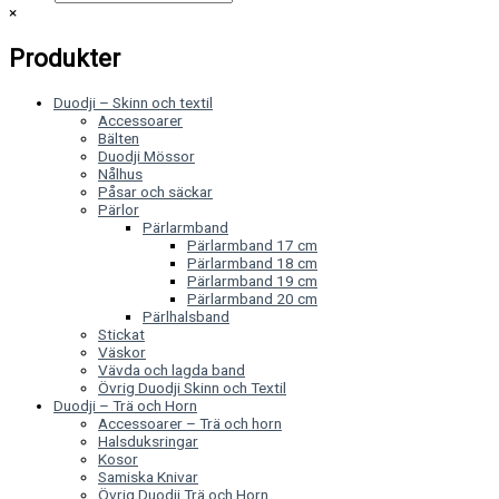
×
Produkter
Duodji – Skinn och textil
Accessoarer
Bälten
Duodji Mössor
Nålhus
Påsar och säckar
Pärlor
Pärlarmband
Pärlarmband 17 cm
Pärlarmband 18 cm
Pärlarmband 19 cm
Pärlarmband 20 cm
Pärlhalsband
Stickat
Väskor
Vävda och lagda band
Övrig Duodji Skinn och Textil
Duodji – Trä och Horn
Accessoarer – Trä och horn
Halsduksringar
Kosor
Samiska Knivar
Övrig Duodji Trä och Horn