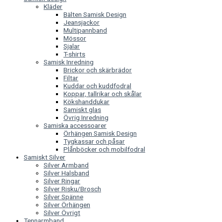
Kläder
Bälten Samisk Design
Jeansjackor
Multipannband
Mössor
Sjalar
T-shirts
Samisk Inredning
Brickor och skärbrädor
Filtar
Kuddar och kuddfodral
Koppar, tallrikar och skålar
Kökshanddukar
Samiskt glas
Övrig Inredning
Samiska accessoarer
Örhängen Samisk Design
Tygkassar och påsar
Plånböcker och mobilfodral
Samiskt Silver
Silver Armband
Silver Halsband
Silver Ringar
Silver Risku/Brosch
Silver Spänne
Silver Örhängen
Silver Övrigt
Tennarmband