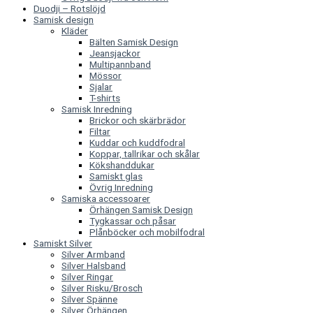
Duodji – Rotslöjd
Samisk design
Kläder
Bälten Samisk Design
Jeansjackor
Multipannband
Mössor
Sjalar
T-shirts
Samisk Inredning
Brickor och skärbrädor
Filtar
Kuddar och kuddfodral
Koppar, tallrikar och skålar
Kökshanddukar
Samiskt glas
Övrig Inredning
Samiska accessoarer
Örhängen Samisk Design
Tygkassar och påsar
Plånböcker och mobilfodral
Samiskt Silver
Silver Armband
Silver Halsband
Silver Ringar
Silver Risku/Brosch
Silver Spänne
Silver Örhängen