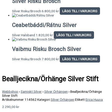
Silver Risku Brosch
Silver Risku/Brosch
6.800,00
kr
LÄGG TILL I VARUKORG
Ceabetbáddi/Rátnu Silver
Silver Halsband
1.820,00
kr
LÄGG TILL I VARUKORG
Vaibmu Risku Brosch Silver
Silver Risku/Brosch
7.800,00
kr
LÄGG TILL I VARUKORG
Bealljecikna/Örhänge Silver Stift
Webbshop
›
Samiskt Silver
›
Silver Örhängen
›
Bealljecikna/Örhänge
Silver Stift
Artikelnummer
114562
Kategori
Silver Örhängen
Etikett
Erica Huuva
2.290,00
kr