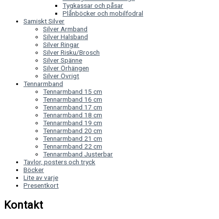
Tygkassar och påsar
Plånböcker och mobilfodral
Samiskt Silver
Silver Armband
Silver Halsband
Silver Ringar
Silver Risku/Brosch
Silver Spänne
Silver Örhängen
Silver Övrigt
Tennarmband
Tennarmband 15 cm
Tennarmband 16 cm
Tennarmband 17 cm
Tennarmband 18 cm
Tennarmband 19 cm
Tennarmband 20 cm
Tennarmband 21 cm
Tennarmband 22 cm
Tennarmband Justerbar
Tavlor, posters och tryck
Böcker
Lite av varje
Presentkort
Kontakt