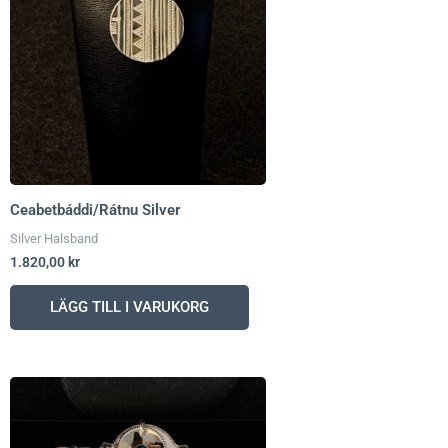
Ceabetbáddi/Rátnu Silver
Silver Halsband
1.820,00
kr
LÄGG TILL I VARUKORG