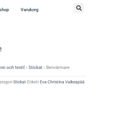
shop
Varukorg
e
inn och textil
›
Stickat
›
Benvärmare
ategori
Stickat
Etikett
Eva-Christina Valkeapää