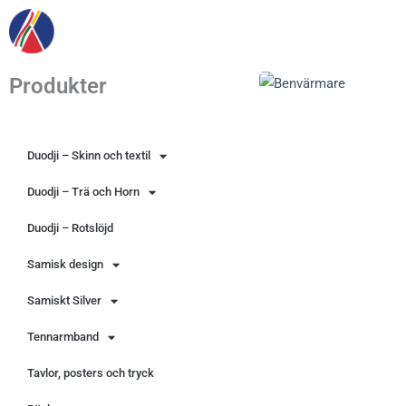
Hoppa
till
innehåll
Produkter
Duodji – Skinn och textil
Duodji – Trä och Horn
Duodji – Rotslöjd
Samisk design
Samiskt Silver
Tennarmband
Tavlor, posters och tryck