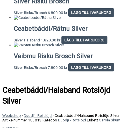
Silver Risku Brosch
Silver Risku/Brosch
6.800,00
kr
LÄGG TILL I VARUKORG
Ceabetbáddi/Rátnu Silver
Silver Halsband
1.820,00
kr
LÄGG TILL I VARUKORG
Vaibmu Risku Brosch Silver
Silver Risku/Brosch
7.800,00
kr
LÄGG TILL I VARUKORG
Ceabetbáddi/Halsband Rotslöjd
Silver
Webbshop
›
Duodji - Rotslöjd
›
Ceabetbáddi/Halsband Rotslöjd Silver
Artikelnummer
183013
Kategori
Duodji - Rotslöjd
Etikett
Carola Skum