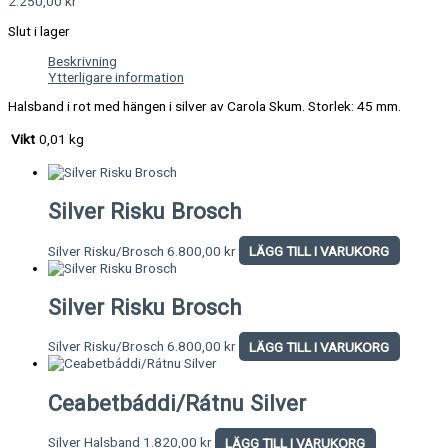
2.250,00
kr
Slut i lager
Beskrivning
Ytterligare information
Halsband i rot med hängen i silver av Carola Skum. Storlek: 45 mm.
Vikt
0,01 kg
Silver Risku Brosch
Silver Risku/Brosch
6.800,00
kr
LÄGG TILL I VARUKORG
Silver Risku Brosch
Silver Risku/Brosch
6.800,00
kr
LÄGG TILL I VARUKORG
Ceabetbáddi/Rátnu Silver
Silver Halsband
1.820,00
kr
LÄGG TILL I VARUKORG