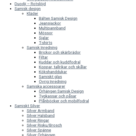
Duodji – Rotslöjd
Samisk design
Kläder
Bälten Samisk Design
Jeansjackor
Multipannband
Mössor
Sjalar
T-shirts
Samisk Inredning
Brickor och skärbrädor
Filtar
Kuddar och kuddfodral
Koppar, tallrikar och skålar
Kökshanddukar
Samiskt glas
Övrig Inredning
Samiska accessoarer
Örhängen Samisk Design
Tygkassar och påsar
Plånböcker och mobilfodral
Samiskt Silver
Silver Armband
Silver Halsband
Silver Ringar
Silver Risku/Brosch
Silver Spänne
Silver Örhängen