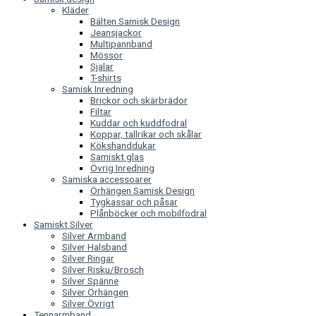
Kläder
Bälten Samisk Design
Jeansjackor
Multipannband
Mössor
Sjalar
T-shirts
Samisk Inredning
Brickor och skärbrädor
Filtar
Kuddar och kuddfodral
Koppar, tallrikar och skålar
Kökshanddukar
Samiskt glas
Övrig Inredning
Samiska accessoarer
Örhängen Samisk Design
Tygkassar och påsar
Plånböcker och mobilfodral
Samiskt Silver
Silver Armband
Silver Halsband
Silver Ringar
Silver Risku/Brosch
Silver Spänne
Silver Örhängen
Silver Övrigt
Tennarmband