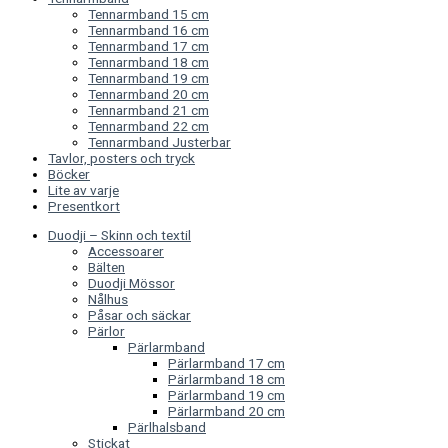
Tennarmband 15 cm
Tennarmband 16 cm
Tennarmband 17 cm
Tennarmband 18 cm
Tennarmband 19 cm
Tennarmband 20 cm
Tennarmband 21 cm
Tennarmband 22 cm
Tennarmband Justerbar
Tavlor, posters och tryck
Böcker
Lite av varje
Presentkort
Duodji – Skinn och textil
Accessoarer
Bälten
Duodji Mössor
Nålhus
Påsar och säckar
Pärlor
Pärlarmband
Pärlarmband 17 cm
Pärlarmband 18 cm
Pärlarmband 19 cm
Pärlarmband 20 cm
Pärlhalsband
Stickat