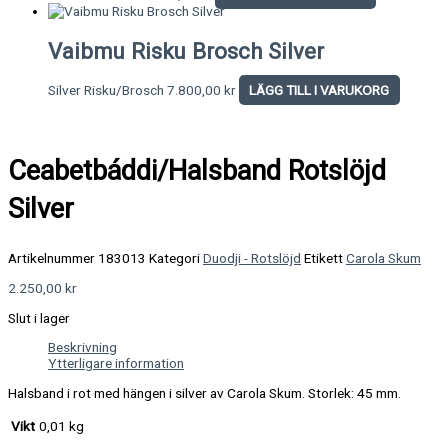
Vaibmu Risku Brosch Silver
Silver Risku/Brosch
7.800,00
kr
LÄGG TILL I VARUKORG
Ceabetbáddi/Halsband Rotslöjd
Silver
Artikelnummer
183013
Kategori
Duodji - Rotslöjd
Etikett
Carola Skum
2.250,00
kr
Slut i lager
Beskrivning
Ytterligare information
Halsband i rot med hängen i silver av Carola Skum. Storlek: 45 mm.
Vikt
0,01 kg