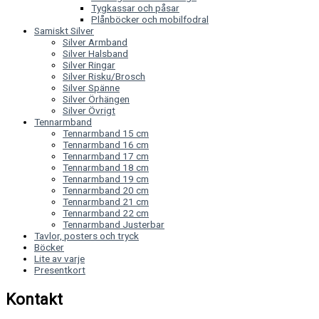
Tygkassar och påsar
Plånböcker och mobilfodral
Samiskt Silver
Silver Armband
Silver Halsband
Silver Ringar
Silver Risku/Brosch
Silver Spänne
Silver Örhängen
Silver Övrigt
Tennarmband
Tennarmband 15 cm
Tennarmband 16 cm
Tennarmband 17 cm
Tennarmband 18 cm
Tennarmband 19 cm
Tennarmband 20 cm
Tennarmband 21 cm
Tennarmband 22 cm
Tennarmband Justerbar
Tavlor, posters och tryck
Böcker
Lite av varje
Presentkort
Kontakt