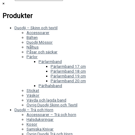
×
Produkter
Duodji – Skinn och textil
Accessoarer
Bälten
Duodji Mössor
Nålhus
Påsar och säckar
Pärlor
Pärlarmband
Pärlarmband 17 cm
Pärlarmband 18 cm
Pärlarmband 19 cm
Pärlarmband 20 cm
Pärlhalsband
Stickat
Väskor
Vävda och lagda band
Övrig Duodji Skinn och Textil
Duodji – Trä och Horn
Accessoarer – Trä och horn
Halsduksringar
Kosor
Samiska Knivar
Övrig Duodji Trä och Horn