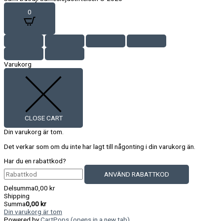
0
Varukorg
CLOSE CART
Din varukorg är tom.
Det verkar som om du inte har lagt till någonting i din varukorg än.
Har du en rabattkod?
ANVÄND RABATTKOD
Delsumma
0,00
kr
Shipping
Summa
0,00
kr
Din varukorg är tom
Powered by
CartPops
(opens in a new tab)