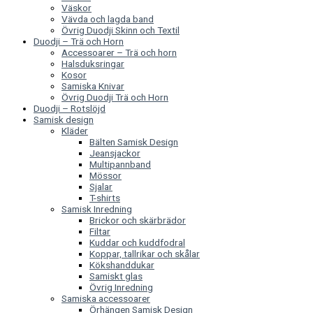
Väskor
Vävda och lagda band
Övrig Duodji Skinn och Textil
Duodji – Trä och Horn
Accessoarer – Trä och horn
Halsduksringar
Kosor
Samiska Knivar
Övrig Duodji Trä och Horn
Duodji – Rotslöjd
Samisk design
Kläder
Bälten Samisk Design
Jeansjackor
Multipannband
Mössor
Sjalar
T-shirts
Samisk Inredning
Brickor och skärbrädor
Filtar
Kuddar och kuddfodral
Koppar, tallrikar och skålar
Kökshanddukar
Samiskt glas
Övrig Inredning
Samiska accessoarer
Örhängen Samisk Design