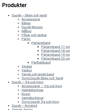
Produkter
Duodji – Skinn och textil
Accessoarer
Bälten
Duodji Mössor
Nålhus
Påsar och säckar
Pärlor
Pärlarmband
Pärlarmband 17 cm
Pärlarmband 18 cm
Pärlarmband 19 cm
Pärlarmband 20 cm
Pärlhalsband
Stickat
Väskor
Vävda och lagda band
Övrig Duodji Skinn och Textil
Duodji – Trä och Horn
Accessoarer – Trä och horn
Halsduksringar
Kosor
Samiska Knivar
Övrig Duodji Trä och Horn
Duodji – Rotslöjd
Samisk design