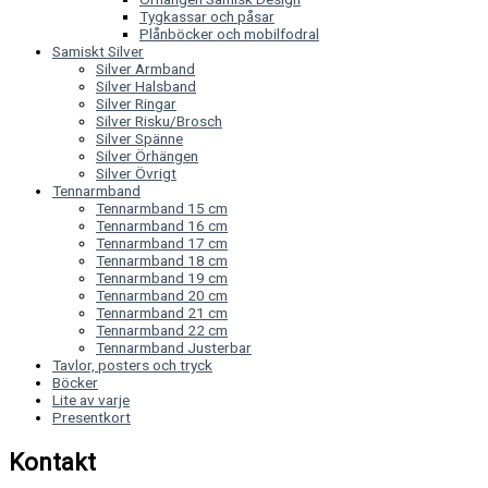
Tygkassar och påsar
Plånböcker och mobilfodral
Samiskt Silver
Silver Armband
Silver Halsband
Silver Ringar
Silver Risku/Brosch
Silver Spänne
Silver Örhängen
Silver Övrigt
Tennarmband
Tennarmband 15 cm
Tennarmband 16 cm
Tennarmband 17 cm
Tennarmband 18 cm
Tennarmband 19 cm
Tennarmband 20 cm
Tennarmband 21 cm
Tennarmband 22 cm
Tennarmband Justerbar
Tavlor, posters och tryck
Böcker
Lite av varje
Presentkort
Kontakt