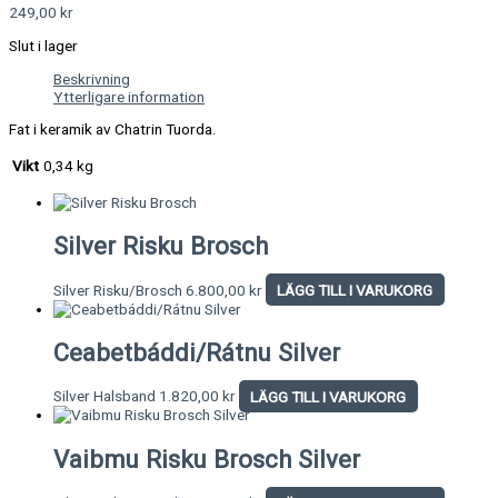
249,00
kr
Slut i lager
Beskrivning
Ytterligare information
Fat i keramik av Chatrin Tuorda.
Vikt
0,34 kg
Silver Risku Brosch
Silver Risku/Brosch
6.800,00
kr
LÄGG TILL I VARUKORG
Ceabetbáddi/Rátnu Silver
Silver Halsband
1.820,00
kr
LÄGG TILL I VARUKORG
Vaibmu Risku Brosch Silver