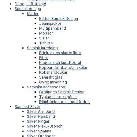
Duodji – Rotslöjd
Samisk design
Kläder
Bälten Samisk Design
Jeansjackor
Multipannband
Mössor
Sjalar
T-shirts
Samisk Inredning
Brickor och skärbrädor
Filtar
Kuddar och kuddfodral
Koppar, tallrikar och skålar
Kökshanddukar
Samiskt glas
Övrig Inredning
Samiska accessoarer
Örhängen Samisk Design
Tygkassar och påsar
Plånböcker och mobilfodral
Samiskt Silver
Silver Armband
Silver Halsband
Silver Ringar
Silver Risku/Brosch
Silver Spänne
Silver Örhängen