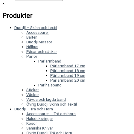
×
Produkter
Duodji – Skinn och textil
Accessoarer
Bälten
Duodji Mössor
Nålhus
Påsar och säckar
Pärlor
Pärlarmband
Pärlarmband 17 cm
Pärlarmband 18 cm
Pärlarmband 19 cm
Pärlarmband 20 cm
Pärlhalsband
Stickat
Väskor
Vävda och lagda band
Övrig Duodji Skinn och Textil
Duodji – Trä och Horn
Accessoarer – Trä och horn
Halsduksringar
Kosor
Samiska Knivar
Övrig Duodji Trä och Horn