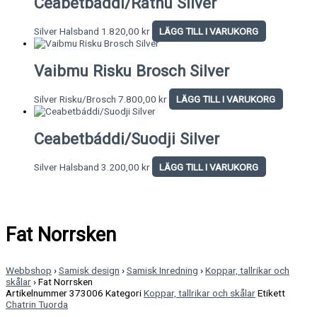
Ceabetbáddi/Rátnu Silver
Silver Halsband
1.820,00
kr
LÄGG TILL I VARUKORG
Vaibmu Risku Brosch Silver
Silver Risku/Brosch
7.800,00
kr
LÄGG TILL I VARUKORG
Ceabetbáddi/Suodji Silver
Silver Halsband
3.200,00
kr
LÄGG TILL I VARUKORG
Fat Norrsken
Webbshop
›
Samisk design
›
Samisk Inredning
›
Koppar, tallrikar och
skålar
›
Fat Norrsken
Artikelnummer
373006
Kategori
Koppar, tallrikar och skålar
Etikett
Chatrin Tuorda