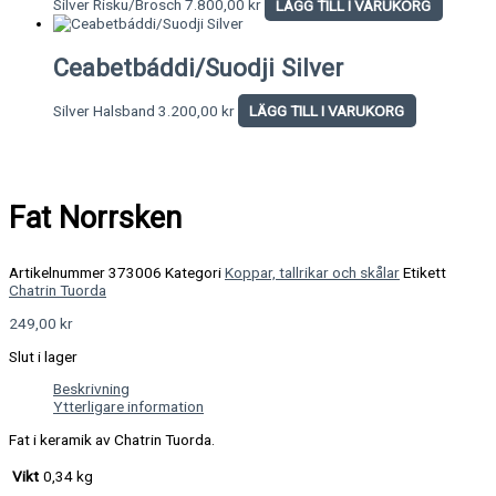
Silver Risku/Brosch
7.800,00
kr
LÄGG TILL I VARUKORG
Ceabetbáddi/Suodji Silver
Silver Halsband
3.200,00
kr
LÄGG TILL I VARUKORG
Fat Norrsken
Artikelnummer
373006
Kategori
Koppar, tallrikar och skålar
Etikett
Chatrin Tuorda
249,00
kr
Slut i lager
Beskrivning
Ytterligare information
Fat i keramik av Chatrin Tuorda.
Vikt
0,34 kg