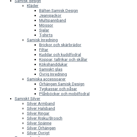
Samisk design
Kläder
Bälten Samisk Design
Jeansjackor
Multipannband
Mössor
Sjalar
T-shirts
Samisk Inredning
Brickor och skärbrädor
Filtar
Kuddar och kuddfodral
Koppar, tallrikar och skålar
Kökshanddukar
Samiskt glas
Övrig Inredning
Samiska accessoarer
Örhängen Samisk Design
Tygkassar och påsar
Plånböcker och mobilfodral
Samiskt Silver
Silver Armband
Silver Halsband
Silver Ringar
Silver Risku/Brosch
Silver Spänne
Silver Örhängen
Silver Övrigt