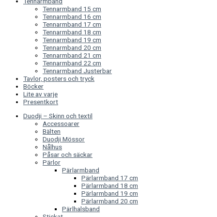
Tennarmband
Tennarmband 15 cm
Tennarmband 16 cm
Tennarmband 17 cm
Tennarmband 18 cm
Tennarmband 19 cm
Tennarmband 20 cm
Tennarmband 21 cm
Tennarmband 22 cm
Tennarmband Justerbar
Tavlor, posters och tryck
Böcker
Lite av varje
Presentkort
Duodji – Skinn och textil
Accessoarer
Bälten
Duodji Mössor
Nålhus
Påsar och säckar
Pärlor
Pärlarmband
Pärlarmband 17 cm
Pärlarmband 18 cm
Pärlarmband 19 cm
Pärlarmband 20 cm
Pärlhalsband
Stickat