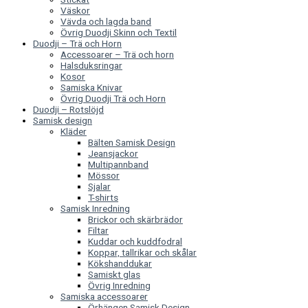
Väskor
Vävda och lagda band
Övrig Duodji Skinn och Textil
Duodji – Trä och Horn
Accessoarer – Trä och horn
Halsduksringar
Kosor
Samiska Knivar
Övrig Duodji Trä och Horn
Duodji – Rotslöjd
Samisk design
Kläder
Bälten Samisk Design
Jeansjackor
Multipannband
Mössor
Sjalar
T-shirts
Samisk Inredning
Brickor och skärbrädor
Filtar
Kuddar och kuddfodral
Koppar, tallrikar och skålar
Kökshanddukar
Samiskt glas
Övrig Inredning
Samiska accessoarer
Örhängen Samisk Design