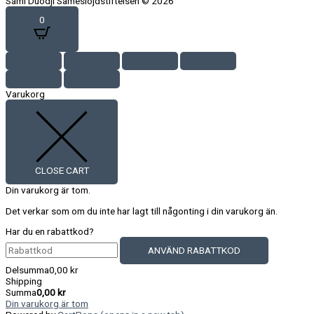
Sámi Duodji Sameslöjdstiftelsen © 2026
0
Varukorg
CLOSE CART
Din varukorg är tom.
Det verkar som om du inte har lagt till någonting i din varukorg än.
Har du en rabattkod?
ANVÄND RABATTKOD
Delsumma
0,00
kr
Shipping
Summa
0,00
kr
Din varukorg är tom