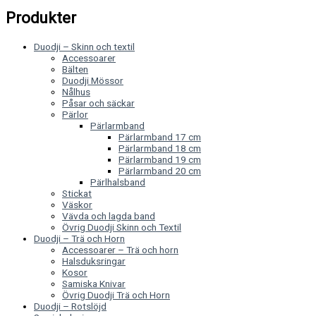
Produkter
Duodji – Skinn och textil
Accessoarer
Bälten
Duodji Mössor
Nålhus
Påsar och säckar
Pärlor
Pärlarmband
Pärlarmband 17 cm
Pärlarmband 18 cm
Pärlarmband 19 cm
Pärlarmband 20 cm
Pärlhalsband
Stickat
Väskor
Vävda och lagda band
Övrig Duodji Skinn och Textil
Duodji – Trä och Horn
Accessoarer – Trä och horn
Halsduksringar
Kosor
Samiska Knivar
Övrig Duodji Trä och Horn
Duodji – Rotslöjd