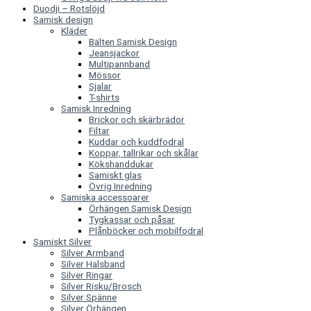
Duodji – Rotslöjd
Samisk design
Kläder
Bälten Samisk Design
Jeansjackor
Multipannband
Mössor
Sjalar
T-shirts
Samisk Inredning
Brickor och skärbrädor
Filtar
Kuddar och kuddfodral
Koppar, tallrikar och skålar
Kökshanddukar
Samiskt glas
Övrig Inredning
Samiska accessoarer
Örhängen Samisk Design
Tygkassar och påsar
Plånböcker och mobilfodral
Samiskt Silver
Silver Armband
Silver Halsband
Silver Ringar
Silver Risku/Brosch
Silver Spänne
Silver Örhängen