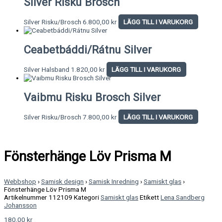
Silver Risku Brosch
Silver Risku/Brosch
6.800,00
kr
LÄGG TILL I VARUKORG
Ceabetbáddi/Rátnu Silver
Silver Halsband
1.820,00
kr
LÄGG TILL I VARUKORG
Vaibmu Risku Brosch Silver
Silver Risku/Brosch
7.800,00
kr
LÄGG TILL I VARUKORG
Fönsterhänge Löv Prisma M
Webbshop
›
Samisk design
›
Samisk Inredning
›
Samiskt glas
›
Fönsterhänge Löv Prisma M
Artikelnummer
112109
Kategori
Samiskt glas
Etikett
Lena Sandberg
Johansson
180,00
kr