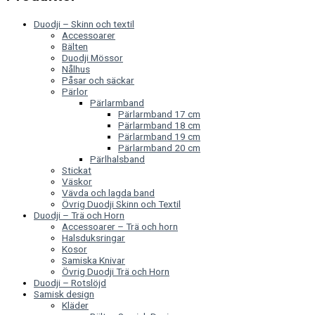
Duodji – Skinn och textil
Accessoarer
Bälten
Duodji Mössor
Nålhus
Påsar och säckar
Pärlor
Pärlarmband
Pärlarmband 17 cm
Pärlarmband 18 cm
Pärlarmband 19 cm
Pärlarmband 20 cm
Pärlhalsband
Stickat
Väskor
Vävda och lagda band
Övrig Duodji Skinn och Textil
Duodji – Trä och Horn
Accessoarer – Trä och horn
Halsduksringar
Kosor
Samiska Knivar
Övrig Duodji Trä och Horn
Duodji – Rotslöjd
Samisk design
Kläder