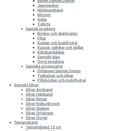
Bälten Samisk Design
Jeansjackor
Multipannband
Mössor
Sjalar
T-shirts
Samisk Inredning
Brickor och skärbrädor
Filtar
Kuddar och kuddfodral
Koppar, tallrikar och skålar
Kökshanddukar
Samiskt glas
Övrig Inredning
Samiska accessoarer
Örhängen Samisk Design
Tygkassar och påsar
Plånböcker och mobilfodral
Samiskt Silver
Silver Armband
Silver Halsband
Silver Ringar
Silver Risku/Brosch
Silver Spänne
Silver Örhängen
Silver Övrigt
Tennarmband
Tennarmband 15 cm