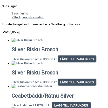
Slut i lager
Beskrivning
Ytterligare information
Fönsterhänge Löv Prisma av Lena Sandberg Johansson.
Vikt
0,05 kg
Silver Risku Brosch
Silver Risku/Brosch
6.800,00
kr
LÄGG TILL I VARUKORG
Silver Risku Brosch
Silver Risku/Brosch
6.800,00
kr
LÄGG TILL I VARUKORG
Ceabetbáddi/Rátnu Silver
Silver Halsband
1.820,00
kr
LÄGG TILL I VARUKORG