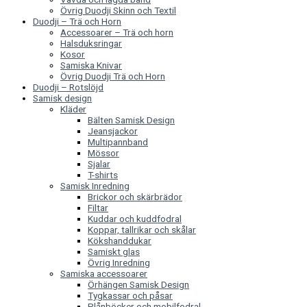
Övrig Duodji Skinn och Textil
Duodji – Trä och Horn
Accessoarer – Trä och horn
Halsduksringar
Kosor
Samiska Knivar
Övrig Duodji Trä och Horn
Duodji – Rotslöjd
Samisk design
Kläder
Bälten Samisk Design
Jeansjackor
Multipannband
Mössor
Sjalar
T-shirts
Samisk Inredning
Brickor och skärbrädor
Filtar
Kuddar och kuddfodral
Koppar, tallrikar och skålar
Kökshanddukar
Samiskt glas
Övrig Inredning
Samiska accessoarer
Örhängen Samisk Design
Tygkassar och påsar
Plånböcker och mobilfodral