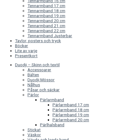
Tennarmband 16 cm
Tennarmband 17 cm
Tennarmband 18 cm
Tennarmband 19 cm
Tennarmband 20 cm
Tennarmband 21 cm
Tennarmband 22 cm
Tennarmband Justerbar
Tavlor, posters och tryck
Böcker
Lite av varje
Presentkort
Duodji – Skinn och textil
Accessoarer
Bälten
Duodji Mössor
Nålhus
Påsar och säckar
Pärlor
Pärlarmband
Pärlarmband 17 cm
Pärlarmband 18 cm
Pärlarmband 19 cm
Pärlarmband 20 cm
Pärlhalsband
Stickat
Väskor
Vävda och lagda band