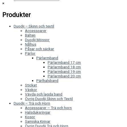
×
Produkter
Duodji – Skinn och textil
Accessoarer
Bälten
Duodji Mössor
Nålhus
Påsar och säckar
Pärlor
Pärlarmband
Pärlarmband 17 cm
Pärlarmband 18 cm
Pärlarmband 19 cm
Pärlarmband 20 cm
Pärlhalsband
Stickat
Väskor
Vävda och lagda band
Övrig Duodji Skinn och Textil
Duodji – Trä och Horn
Accessoarer – Trä och horn
Halsduksringar
Kosor
Samiska Knivar
Övrig Duodji Trä och Horn