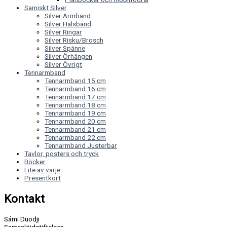
Samiskt Silver
Silver Armband
Silver Halsband
Silver Ringar
Silver Risku/Brosch
Silver Spänne
Silver Örhängen
Silver Övrigt
Tennarmband
Tennarmband 15 cm
Tennarmband 16 cm
Tennarmband 17 cm
Tennarmband 18 cm
Tennarmband 19 cm
Tennarmband 20 cm
Tennarmband 21 cm
Tennarmband 22 cm
Tennarmband Justerbar
Tavlor, posters och tryck
Böcker
Lite av varje
Presentkort
Kontakt
Sámi Duodji