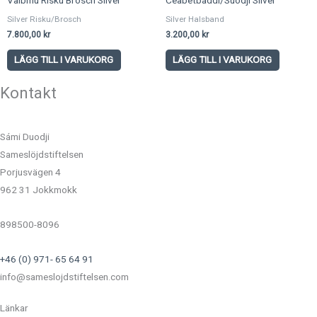
Vaibmu Risku Brosch Silver
Ceabetbáddi/Suodji Silver
Silver Risku/Brosch
Silver Halsband
7.800,00
kr
3.200,00
kr
LÄGG TILL I VARUKORG
LÄGG TILL I VARUKORG
Kontakt
Sámi Duodji
Sameslöjdstiftelsen
Porjusvägen 4
962 31 Jokkmokk
898500-8096
+46 (0) 971- 65 64 91
info@sameslojdstiftelsen.com
Länkar