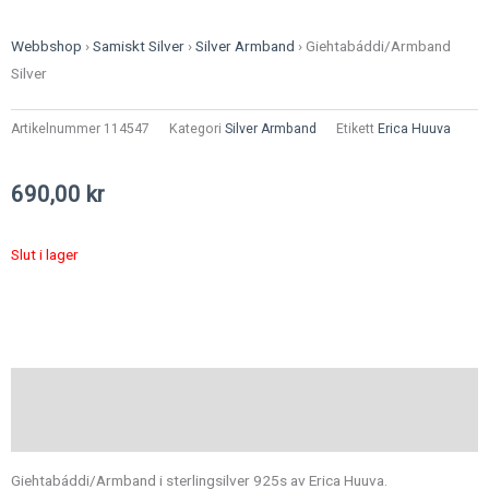
Webbshop
›
Samiskt Silver
›
Silver Armband
›
Giehtabáddi/Armband
Silver
Artikelnummer
114547
Kategori
Silver Armband
Etikett
Erica Huuva
690,00
kr
Slut i lager
Beskrivning
Ytterligare information
Giehtabáddi/Armband i sterlingsilver 925s av Erica Huuva.