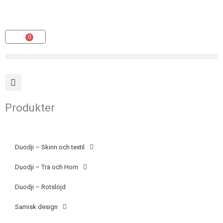
Hoppa
(opens
till
in
innehåll
a
0
Varukorg
new
tab)
Produkter
Duodji – Skinn och textil
Duodji – Trä och Horn
Duodji – Rotslöjd
Samisk design