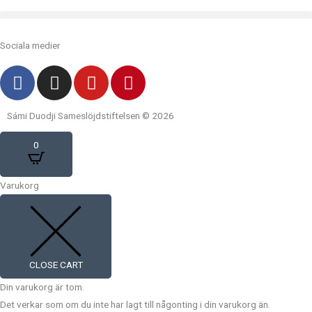
Sociala medier
F
I
Y
P
a
n
o
i
c
s
u
n
Sámi Duodji Sameslöjdstiftelsen © 2026
e
t
t
t
b
a
u
e
0
o
g
b
r
o
r
e
e
Varukorg
k
a
s
m
t
CLOSE CART
Din varukorg är tom.
Det verkar som om du inte har lagt till någonting i din varukorg än.