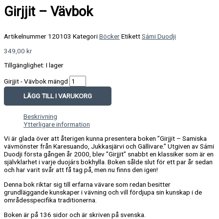
Girjjit – Vävbok
Artikelnummer
120103
Kategori
Böcker
Etikett
Sámi Duodji
349,00
kr
Tillgänglighet:
I lager
Girjjit - Vävbok mängd
LÄGG TILL I VARUKORG
Beskrivning
Ytterligare information
Vi är glada över att återigen kunna presentera boken ”Girjjit – Samiska
vävmönster från Karesuando, Jukkasjärvi och Gällivare.” Utgiven av Sámi
Duodji första gången år 2000, blev ”Girjjit” snabbt en klassiker som är en
självklarhet i varje duojárs bokhylla. Boken sålde slut för ett par år sedan
och har varit svår att få tag på, men nu finns den igen!
Denna bok riktar sig till erfarna vävare som redan besitter
grundläggande kunskaper i vävning och vill fördjupa sin kunskap i de
områdesspecifika traditionerna.
Boken är på 136 sidor och är skriven på svenska.