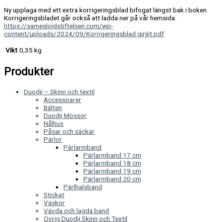
Ny upplaga med ett extra korrigeringsblad bifogat längst bak i boken.
Korrigeringsbladet går också att ladda ner på vår hemsida:
https://sameslojdstiftelsen.com/wp-
content/uploads/2024/09/Korrigeringsblad.girjjit.pdf
Vikt
0,35 kg
Produkter
Duodji – Skinn och textil
Accessoarer
Bälten
Duodji Mössor
Nålhus
Påsar och säckar
Pärlor
Pärlarmband
Pärlarmband 17 cm
Pärlarmband 18 cm
Pärlarmband 19 cm
Pärlarmband 20 cm
Pärlhalsband
Stickat
Väskor
Vävda och lagda band
Övrig Duodji Skinn och Textil