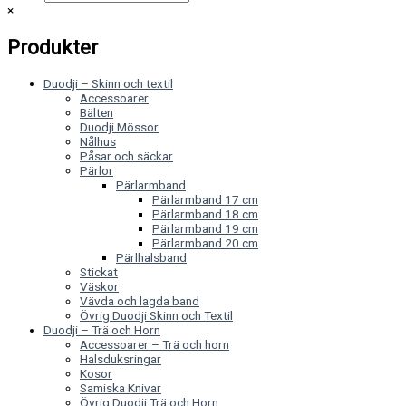
×
Produkter
Duodji – Skinn och textil
Accessoarer
Bälten
Duodji Mössor
Nålhus
Påsar och säckar
Pärlor
Pärlarmband
Pärlarmband 17 cm
Pärlarmband 18 cm
Pärlarmband 19 cm
Pärlarmband 20 cm
Pärlhalsband
Stickat
Väskor
Vävda och lagda band
Övrig Duodji Skinn och Textil
Duodji – Trä och Horn
Accessoarer – Trä och horn
Halsduksringar
Kosor
Samiska Knivar
Övrig Duodji Trä och Horn