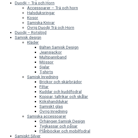
Duodji – Trä och Horn
Accessoarer – Trä och horn
Halsduksringar
Kosor
Samiska Knivar
Övrig Duodji Trä och Horn
Duodji – Rotslöjd
Samisk design
Kläder
Bälten Samisk Design
Jeansjackor
Multipannband
Mössor
Sjalar
T-shirts
Samisk Inredning
Brickor och skärbrädor
Filtar
Kuddar och kuddfodral
Koppar, tallrikar och skålar
Kökshanddukar
Samiskt glas
Övrig Inredning
Samiska accessoarer
Örhängen Samisk Design
Tygkassar och påsar
Plånböcker och mobilfodral
Samiskt Silver