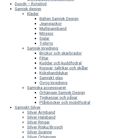
Duodji – Rotslöjd
Samisk design
Kläder
Bälten Samisk Design
Jeansjackor
Multipannband
Mössor
Sjalar
T-shirts
Samisk Inredning
Brickor och skärbrädor
Filtar
Kuddar och kuddfodral
Koppar, tallrikar och skålar
Kökshanddukar
Samiskt glas
Övrig Inredning
Samiska accessoarer
Örhängen Samisk Design
Tygkassar och påsar
Plånböcker och mobilfodral
Samiskt Silver
Silver Armband
Silver Halsband
Silver Ringar
Silver Risku/Brosch
Silver Spänne
Silver Örhängen