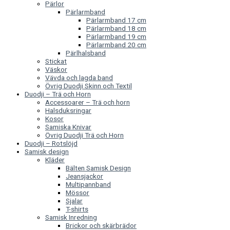
Pärlor
Pärlarmband
Pärlarmband 17 cm
Pärlarmband 18 cm
Pärlarmband 19 cm
Pärlarmband 20 cm
Pärlhalsband
Stickat
Väskor
Vävda och lagda band
Övrig Duodji Skinn och Textil
Duodji – Trä och Horn
Accessoarer – Trä och horn
Halsduksringar
Kosor
Samiska Knivar
Övrig Duodji Trä och Horn
Duodji – Rotslöjd
Samisk design
Kläder
Bälten Samisk Design
Jeansjackor
Multipannband
Mössor
Sjalar
T-shirts
Samisk Inredning
Brickor och skärbrädor