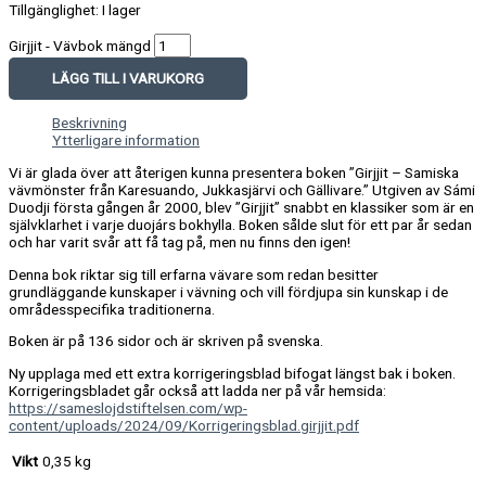
Tillgänglighet:
I lager
Girjjit - Vävbok mängd
LÄGG TILL I VARUKORG
Beskrivning
Ytterligare information
Vi är glada över att återigen kunna presentera boken ”Girjjit – Samiska
vävmönster från Karesuando, Jukkasjärvi och Gällivare.” Utgiven av Sámi
Duodji första gången år 2000, blev ”Girjjit” snabbt en klassiker som är en
självklarhet i varje duojárs bokhylla. Boken sålde slut för ett par år sedan
och har varit svår att få tag på, men nu finns den igen!
Denna bok riktar sig till erfarna vävare som redan besitter
grundläggande kunskaper i vävning och vill fördjupa sin kunskap i de
områdesspecifika traditionerna.
Boken är på 136 sidor och är skriven på svenska.
Ny upplaga med ett extra korrigeringsblad bifogat längst bak i boken.
Korrigeringsbladet går också att ladda ner på vår hemsida:
https://sameslojdstiftelsen.com/wp-
content/uploads/2024/09/Korrigeringsblad.girjjit.pdf
Vikt
0,35 kg