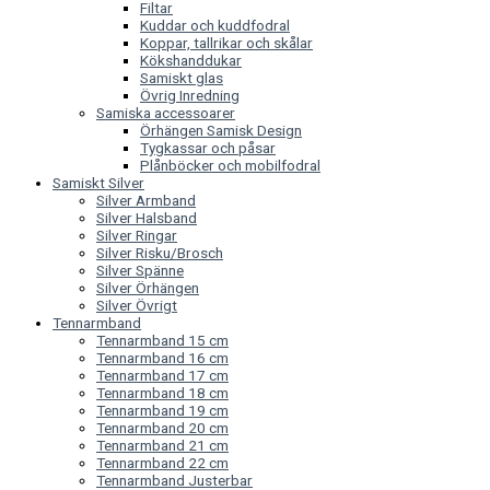
Filtar
Kuddar och kuddfodral
Koppar, tallrikar och skålar
Kökshanddukar
Samiskt glas
Övrig Inredning
Samiska accessoarer
Örhängen Samisk Design
Tygkassar och påsar
Plånböcker och mobilfodral
Samiskt Silver
Silver Armband
Silver Halsband
Silver Ringar
Silver Risku/Brosch
Silver Spänne
Silver Örhängen
Silver Övrigt
Tennarmband
Tennarmband 15 cm
Tennarmband 16 cm
Tennarmband 17 cm
Tennarmband 18 cm
Tennarmband 19 cm
Tennarmband 20 cm
Tennarmband 21 cm
Tennarmband 22 cm
Tennarmband Justerbar