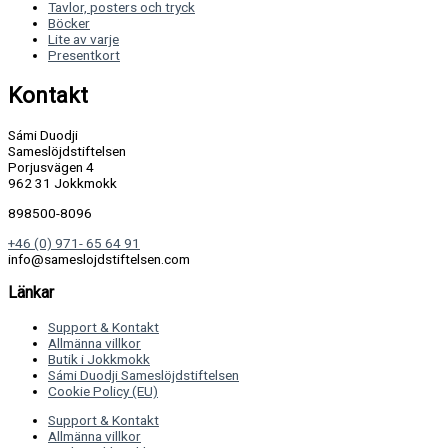
Tavlor, posters och tryck
Böcker
Lite av varje
Presentkort
Kontakt
Sámi Duodji
Sameslöjdstiftelsen
Porjusvägen 4
962 31 Jokkmokk
898500-8096
+46 (0) 971- 65 64 91
info@sameslojdstiftelsen.com
Länkar
Support & Kontakt
Allmänna villkor
Butik i Jokkmokk
Sámi Duodji Sameslöjdstiftelsen
Cookie Policy (EU)
Support & Kontakt
Allmänna villkor