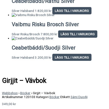
Ceabetbáddi/Rátnu Silver
Silver Halsband
1.820,00
kr
LÄGG TILL I VARUKORG
Vaibmu Risku Brosch Silver
Silver Risku/Brosch
7.800,00
kr
LÄGG TILL I VARUKORG
Ceabetbáddi/Suodji Silver
Silver Halsband
3.200,00
kr
LÄGG TILL I VARUKORG
Girjjit – Vävbok
Webbshop
›
Böcker
›
Girjjit – Vävbok
Artikelnummer
120103
Kategori
Böcker
Etikett
Sámi Duodji
349,00
kr