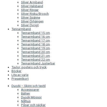
Silver Armband
Silver Halsband
Silver Ringar
Silver Risku/Brosch
Silver Spänne
Silver Örhängen
Silver Övrigt
Tennarmband
Tennarmband 15 cm
Tennarmband 16 cm
Tennarmband 17 cm
Tennarmband 18 cm
Tennarmband 19 cm
Tennarmband 20 cm
Tennarmband 21 cm
Tennarmband 22 cm
Tennarmband Justerbar
Tavlor, posters och tryck
Böcker
Lite av varje
Presentkort
Duodji – Skinn och textil
Accessoarer
Bälten
Duodji Mössor
Nålhus
Påsar och säckar