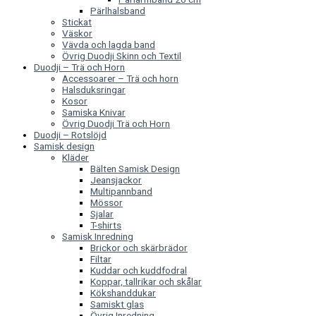
Pärlhalsband
Stickat
Väskor
Vävda och lagda band
Övrig Duodji Skinn och Textil
Duodji – Trä och Horn
Accessoarer – Trä och horn
Halsduksringar
Kosor
Samiska Knivar
Övrig Duodji Trä och Horn
Duodji – Rotslöjd
Samisk design
Kläder
Bälten Samisk Design
Jeansjackor
Multipannband
Mössor
Sjalar
T-shirts
Samisk Inredning
Brickor och skärbrädor
Filtar
Kuddar och kuddfodral
Koppar, tallrikar och skålar
Kökshanddukar
Samiskt glas
Övrig Inredning