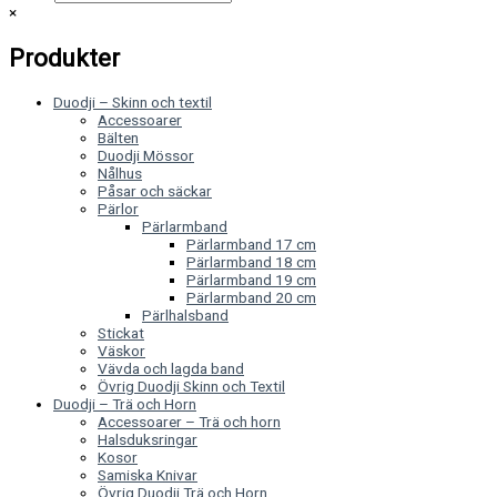
×
Produkter
Duodji – Skinn och textil
Accessoarer
Bälten
Duodji Mössor
Nålhus
Påsar och säckar
Pärlor
Pärlarmband
Pärlarmband 17 cm
Pärlarmband 18 cm
Pärlarmband 19 cm
Pärlarmband 20 cm
Pärlhalsband
Stickat
Väskor
Vävda och lagda band
Övrig Duodji Skinn och Textil
Duodji – Trä och Horn
Accessoarer – Trä och horn
Halsduksringar
Kosor
Samiska Knivar
Övrig Duodji Trä och Horn