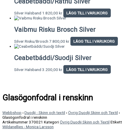
Ceabetbáddi/Rátnu Silver
Silver Halsband
1.820,00
kr
LÄGG TILL I VARUKORG
Vaibmu Risku Brosch Silver
Silver Risku/Brosch
7.800,00
kr
LÄGG TILL I VARUKORG
Ceabetbáddi/Suodji Silver
Silver Halsband
3.200,00
kr
LÄGG TILL I VARUKORG
Glasögonfodral i renskinn
Webbshop
›
Duodji - Skinn och textil
›
Övrig Duodji Skinn och Textil
›
Glasögonfodral i renskinn
Artikelnummer
370021
Kategori
Övrig Duodji Skinn och Textil
Etikett
Wildanellies - Monica Larsson