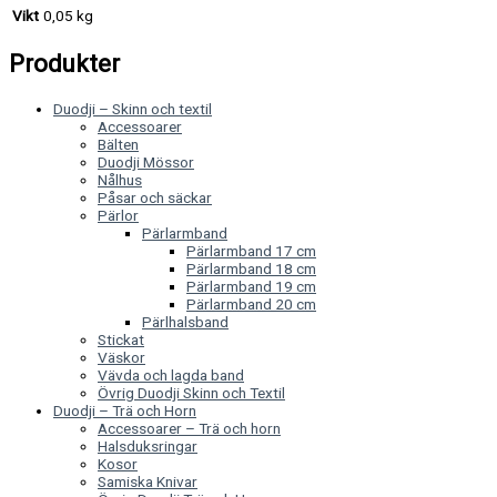
Vikt
0,05 kg
Produkter
Duodji – Skinn och textil
Accessoarer
Bälten
Duodji Mössor
Nålhus
Påsar och säckar
Pärlor
Pärlarmband
Pärlarmband 17 cm
Pärlarmband 18 cm
Pärlarmband 19 cm
Pärlarmband 20 cm
Pärlhalsband
Stickat
Väskor
Vävda och lagda band
Övrig Duodji Skinn och Textil
Duodji – Trä och Horn
Accessoarer – Trä och horn
Halsduksringar
Kosor
Samiska Knivar