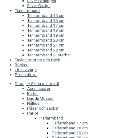
Silver Örhängen
Silver Övrigt
Tennarmband
Tennarmband 15 cm
Tennarmband 16 cm
Tennarmband 17 cm
Tennarmband 18 cm
Tennarmband 19 cm
Tennarmband 20 cm
Tennarmband 21 cm
Tennarmband 22 cm
Tennarmband Justerbar
Tavlor, posters och tryck
Böcker
Lite av varje
Presentkort
Duodji – Skinn och textil
Accessoarer
Bälten
Duodji Mössor
Nålhus
Påsar och säckar
Pärlor
Pärlarmband
Pärlarmband 17 cm
Pärlarmband 18 cm
Pärlarmband 19 cm
Pärlarmband 20 cm