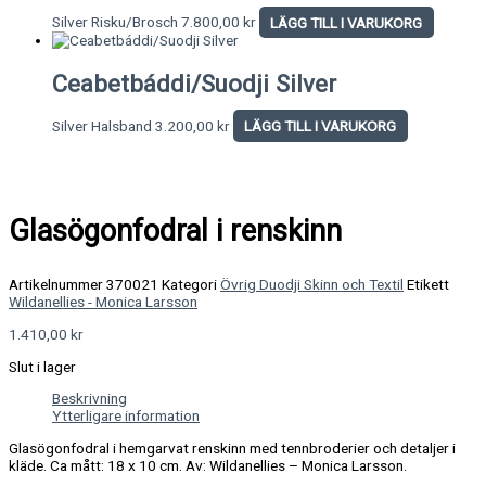
Silver Risku/Brosch
7.800,00
kr
LÄGG TILL I VARUKORG
Ceabetbáddi/Suodji Silver
Silver Halsband
3.200,00
kr
LÄGG TILL I VARUKORG
Glasögonfodral i renskinn
Artikelnummer
370021
Kategori
Övrig Duodji Skinn och Textil
Etikett
Wildanellies - Monica Larsson
1.410,00
kr
Slut i lager
Beskrivning
Ytterligare information
Glasögonfodral i hemgarvat renskinn med tennbroderier och detaljer i
kläde. Ca mått: 18 x 10 cm. Av: Wildanellies – Monica Larsson.