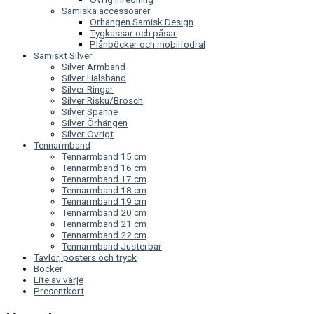
Samiska accessoarer
Örhängen Samisk Design
Tygkassar och påsar
Plånböcker och mobilfodral
Samiskt Silver
Silver Armband
Silver Halsband
Silver Ringar
Silver Risku/Brosch
Silver Spänne
Silver Örhängen
Silver Övrigt
Tennarmband
Tennarmband 15 cm
Tennarmband 16 cm
Tennarmband 17 cm
Tennarmband 18 cm
Tennarmband 19 cm
Tennarmband 20 cm
Tennarmband 21 cm
Tennarmband 22 cm
Tennarmband Justerbar
Tavlor, posters och tryck
Böcker
Lite av varje
Presentkort