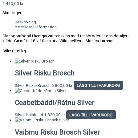
1.410,00
kr
Slut i lager
Beskrivning
Ytterligare information
Glasögonfodral i hemgarvat renskinn med tennbroderier och detaljer i
kläde. Ca mått: 18 x 10 cm. Av: Wildanellies – Monica Larsson.
Vikt
0,05 kg
Silver Risku Brosch
Silver Risku/Brosch
6.800,00
kr
LÄGG TILL I VARUKORG
Ceabetbáddi/Rátnu Silver
Silver Halsband
1.820,00
kr
LÄGG TILL I VARUKORG
Vaibmu Risku Brosch Silver