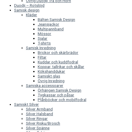
Övrig Duodji Trä och Horn
Duodji – Rotslöjd
Samisk design
Kläder
Bälten Samisk Design
Jeansjackor
Multipannband
Mössor
Sjalar
T-shirts
Samisk Inredning
Brickor och skärbrädor
Filtar
Kuddar och kuddfodral
Koppar, tallrikar och skålar
Kökshanddukar
Samiskt glas
Övrig Inredning
Samiska accessoarer
Örhängen Samisk Design
Tygkassar och påsar
Plånböcker och mobilfodral
Samiskt Silver
Silver Armband
Silver Halsband
Silver Ringar
Silver Risku/Brosch
Silver Spänne