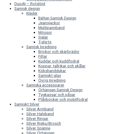
Duodji – Rotslöjd
Samisk design
Kläder
Bälten Samisk Design
Jeansjackor
Multipannband
Mössor
Sjalar
T-shirts
Samisk Inredning
Brickor och skärbrädor
Filtar
Kuddar och kuddfodral
Koppar, tallrikar och skålar
Kökshanddukar
Samiskt glas
Övrig Inredning
Samiska accessoarer
Örhängen Samisk Design
Tygkassar och påsar
Plånböcker och mobilfodral
Samiskt Silver
Silver Armband
Silver Halsband
Silver Ringar
Silver Risku/Brosch
Silver Spänne
Silver Örhängen