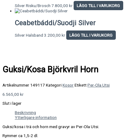
Silver Risku/Brosch
7.800,00
kr
LÄGG TILL I VARUKORG
Ceabetbáddi/Suodji Silver
Silver Halsband
3.200,00
kr
LÄGG TILL I VARUKORG
Guksi/Kosa Björkvril Horn
Artikelnummer
149117
Kategori
Kosor
Etikett
Per-Ola Utsi
6.565,00
kr
Slut i lager
Beskrivning
Ytterligare information
Guksi/kosa i trä och horn med gravyr av Per-Ola Utsi.
Rymmer ca 1,5-2 dl.