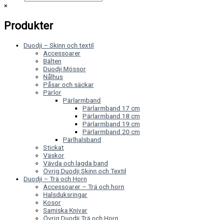
×
Produkter
Duodji – Skinn och textil
Accessoarer
Bälten
Duodji Mössor
Nålhus
Påsar och säckar
Pärlor
Pärlarmband
Pärlarmband 17 cm
Pärlarmband 18 cm
Pärlarmband 19 cm
Pärlarmband 20 cm
Pärlhalsband
Stickat
Väskor
Vävda och lagda band
Övrig Duodji Skinn och Textil
Duodji – Trä och Horn
Accessoarer – Trä och horn
Halsduksringar
Kosor
Samiska Knivar
Övrig Duodji Trä och Horn