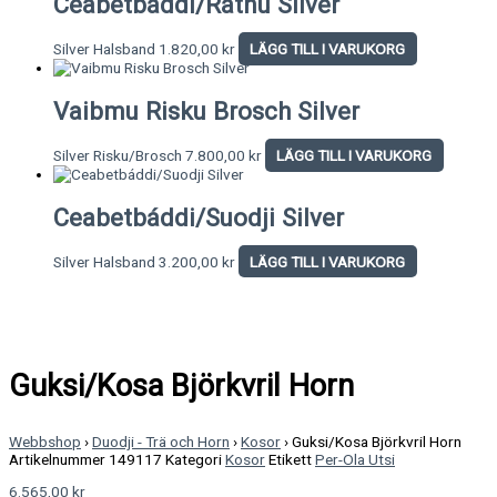
Ceabetbáddi/Rátnu Silver
Silver Halsband
1.820,00
kr
LÄGG TILL I VARUKORG
Vaibmu Risku Brosch Silver
Silver Risku/Brosch
7.800,00
kr
LÄGG TILL I VARUKORG
Ceabetbáddi/Suodji Silver
Silver Halsband
3.200,00
kr
LÄGG TILL I VARUKORG
Guksi/Kosa Björkvril Horn
Webbshop
›
Duodji - Trä och Horn
›
Kosor
›
Guksi/Kosa Björkvril Horn
Artikelnummer
149117
Kategori
Kosor
Etikett
Per-Ola Utsi
6.565,00
kr