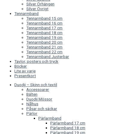
Silver Örhängen
Silver Övrigt
Tennarmband
Tennarmband 15 cm
Tennarmband 16 cm
Tennarmband 17 cm
Tennarmband 18 cm
Tennarmband 19 cm
Tennarmband 20 cm
Tennarmband 21 cm
Tennarmband 22 cm
Tennarmband Justerbar
Tavlor, posters och tryck
Böcker
Lite av varje
Presentkort
Duodji – Skinn och textil
Accessoarer
Bälten
Duodji Mössor
Nålhus
Påsar och säckar
Pärlor
Pärlarmband
Pärlarmband 17 cm
Pärlarmband 18 cm
Pärlarmband 19 cm