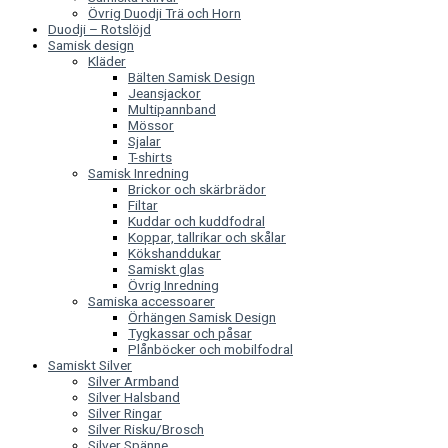
Övrig Duodji Trä och Horn
Duodji – Rotslöjd
Samisk design
Kläder
Bälten Samisk Design
Jeansjackor
Multipannband
Mössor
Sjalar
T-shirts
Samisk Inredning
Brickor och skärbrädor
Filtar
Kuddar och kuddfodral
Koppar, tallrikar och skålar
Kökshanddukar
Samiskt glas
Övrig Inredning
Samiska accessoarer
Örhängen Samisk Design
Tygkassar och påsar
Plånböcker och mobilfodral
Samiskt Silver
Silver Armband
Silver Halsband
Silver Ringar
Silver Risku/Brosch
Silver Spänne