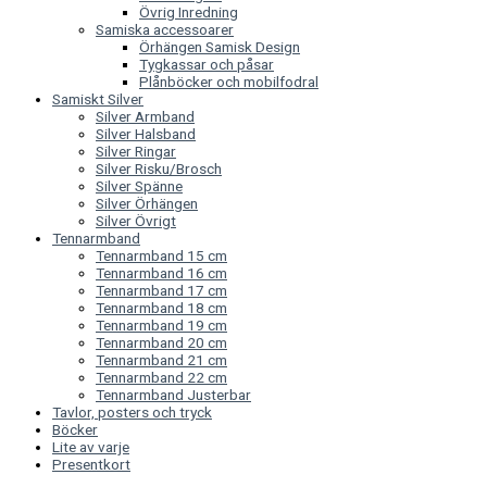
Övrig Inredning
Samiska accessoarer
Örhängen Samisk Design
Tygkassar och påsar
Plånböcker och mobilfodral
Samiskt Silver
Silver Armband
Silver Halsband
Silver Ringar
Silver Risku/Brosch
Silver Spänne
Silver Örhängen
Silver Övrigt
Tennarmband
Tennarmband 15 cm
Tennarmband 16 cm
Tennarmband 17 cm
Tennarmband 18 cm
Tennarmband 19 cm
Tennarmband 20 cm
Tennarmband 21 cm
Tennarmband 22 cm
Tennarmband Justerbar
Tavlor, posters och tryck
Böcker
Lite av varje
Presentkort