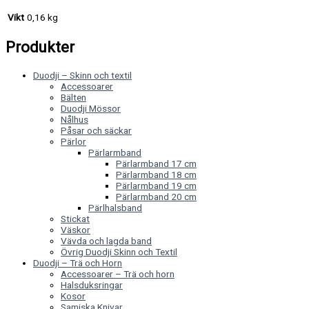
Vikt
0,16 kg
Produkter
Duodji – Skinn och textil
Accessoarer
Bälten
Duodji Mössor
Nålhus
Påsar och säckar
Pärlor
Pärlarmband
Pärlarmband 17 cm
Pärlarmband 18 cm
Pärlarmband 19 cm
Pärlarmband 20 cm
Pärlhalsband
Stickat
Väskor
Vävda och lagda band
Övrig Duodji Skinn och Textil
Duodji – Trä och Horn
Accessoarer – Trä och horn
Halsduksringar
Kosor
Samiska Knivar