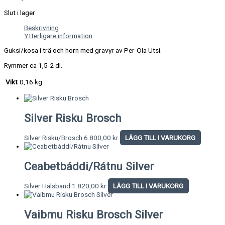
Slut i lager
Beskrivning
Ytterligare information
Guksi/kosa i trä och horn med gravyr av Per-Ola Utsi.
Rymmer ca 1,5-2 dl.
Vikt
0,16 kg
Silver Risku Brosch
Silver Risku/Brosch
6.800,00
kr
LÄGG TILL I VARUKORG
Ceabetbáddi/Rátnu Silver
Silver Halsband
1.820,00
kr
LÄGG TILL I VARUKORG
Vaibmu Risku Brosch Silver