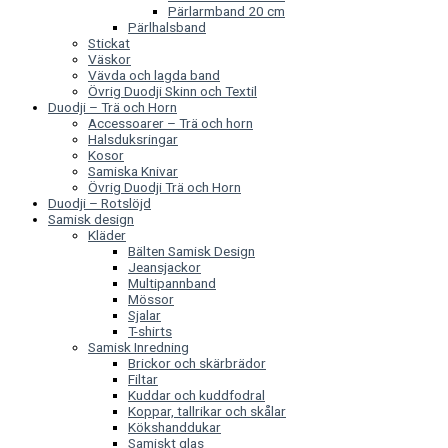
Pärlarmband 20 cm
Pärlhalsband
Stickat
Väskor
Vävda och lagda band
Övrig Duodji Skinn och Textil
Duodji – Trä och Horn
Accessoarer – Trä och horn
Halsduksringar
Kosor
Samiska Knivar
Övrig Duodji Trä och Horn
Duodji – Rotslöjd
Samisk design
Kläder
Bälten Samisk Design
Jeansjackor
Multipannband
Mössor
Sjalar
T-shirts
Samisk Inredning
Brickor och skärbrädor
Filtar
Kuddar och kuddfodral
Koppar, tallrikar och skålar
Kökshanddukar
Samiskt glas