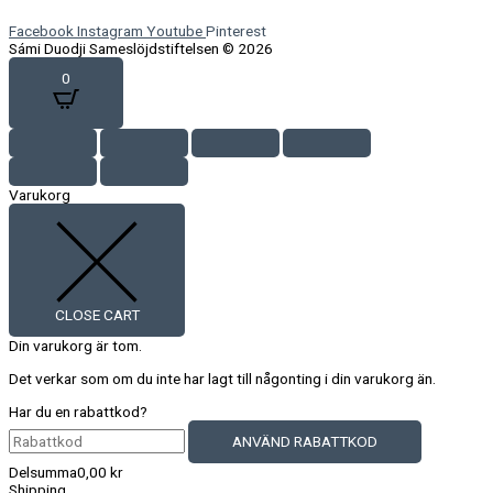
Facebook
Instagram
Youtube
Pinterest
Sámi Duodji Sameslöjdstiftelsen © 2026
0
Varukorg
CLOSE CART
Din varukorg är tom.
Det verkar som om du inte har lagt till någonting i din varukorg än.
Har du en rabattkod?
ANVÄND RABATTKOD
Delsumma
0,00
kr
Shipping