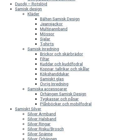
Duodji – Rotslöjd
Samisk design
Kläder
Bälten Samisk Design
Jeansjackor
Multipannband
Mössor
Sjalar
T-shirts
Samisk Inredning
Brickor och skärbrädor
Filtar
Kuddar och kuddfodral
Koppar, tallrikar och skålar
Kökshanddukar
Samiskt glas
Övrig Inredning
Samiska accessoarer
Örhängen Samisk Design
Tygkassar och påsar
Plånböcker och mobilfodral
Samiskt Silver
Silver Armband
Silver Halsband
Silver Ringar
Silver Risku/Brosch
Silver Spänne
Silver Örhängen