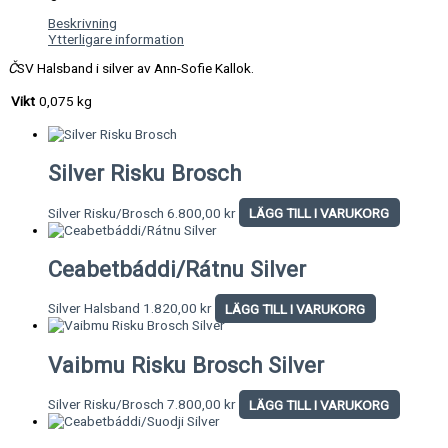
Beskrivning
Ytterligare information
Č
SV Halsband i silver av Ann-Sofie Kallok.
Vikt
0,075 kg
Silver Risku Brosch
Silver Risku/Brosch
6.800,00
kr
LÄGG TILL I VARUKORG
Ceabetbáddi/Rátnu Silver
Silver Halsband
1.820,00
kr
LÄGG TILL I VARUKORG
Vaibmu Risku Brosch Silver
Silver Risku/Brosch
7.800,00
kr
LÄGG TILL I VARUKORG