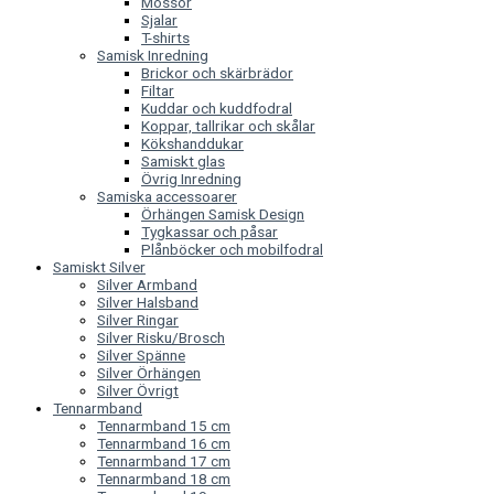
Mössor
Sjalar
T-shirts
Samisk Inredning
Brickor och skärbrädor
Filtar
Kuddar och kuddfodral
Koppar, tallrikar och skålar
Kökshanddukar
Samiskt glas
Övrig Inredning
Samiska accessoarer
Örhängen Samisk Design
Tygkassar och påsar
Plånböcker och mobilfodral
Samiskt Silver
Silver Armband
Silver Halsband
Silver Ringar
Silver Risku/Brosch
Silver Spänne
Silver Örhängen
Silver Övrigt
Tennarmband
Tennarmband 15 cm
Tennarmband 16 cm
Tennarmband 17 cm
Tennarmband 18 cm