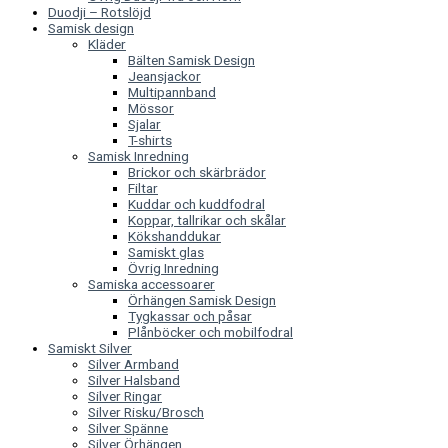
Duodji – Rotslöjd
Samisk design
Kläder
Bälten Samisk Design
Jeansjackor
Multipannband
Mössor
Sjalar
T-shirts
Samisk Inredning
Brickor och skärbrädor
Filtar
Kuddar och kuddfodral
Koppar, tallrikar och skålar
Kökshanddukar
Samiskt glas
Övrig Inredning
Samiska accessoarer
Örhängen Samisk Design
Tygkassar och påsar
Plånböcker och mobilfodral
Samiskt Silver
Silver Armband
Silver Halsband
Silver Ringar
Silver Risku/Brosch
Silver Spänne
Silver Örhängen