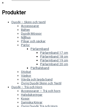
×
Produkter
Duodji – Skinn och textil
Accessoarer
Bälten
Duodji Mössor
Nålhus
Påsar och säckar
Pärlor
Pärlarmband
Pärlarmband 17 cm
Pärlarmband 18 cm
Pärlarmband 19 cm
Pärlarmband 20 cm
Pärlhalsband
Stickat
Väskor
Vävda och lagda band
Övrig Duodji Skinn och Textil
Duodji – Trä och Horn
Accessoarer – Trä och horn
Halsduksringar
Kosor
Samiska Knivar
Övrig Duodji Trä och Horn