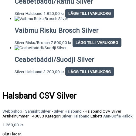
Ceabetbáddi/Rátnu Silver
Silver Halsband
1.820,00
kr
LÄGG TILL I VARUKORG
Vaibmu Risku Brosch Silver
Silver Risku/Brosch
7.800,00
kr
LÄGG TILL I VARUKORG
Ceabetbáddi/Suodji Silver
Silver Halsband
3.200,00
kr
LÄGG TILL I VARUKORG
Halsband CSV Silver
Webbshop
›
Samiskt Silver
›
Silver Halsband
›
Halsband CSV Silver
Artikelnummer
140033
Kategori
Silver Halsband
Etikett
Ann-Sofie Kallok
1.260,00
kr
Slut i lager