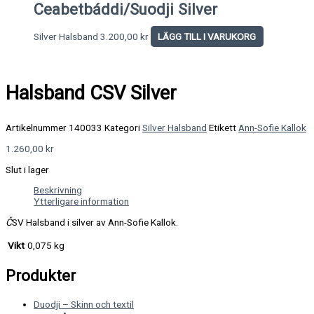
Ceabetbáddi/Suodji Silver
Silver Halsband
3.200,00
kr
LÄGG TILL I VARUKORG
Halsband CSV Silver
Artikelnummer
140033
Kategori
Silver Halsband
Etikett
Ann-Sofie Kallok
1.260,00
kr
Slut i lager
Beskrivning
Ytterligare information
Č
SV Halsband i silver av Ann-Sofie Kallok.
Vikt
0,075 kg
Produkter
Duodji – Skinn och textil