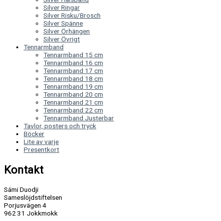
Silver Ringar
Silver Risku/Brosch
Silver Spänne
Silver Örhängen
Silver Övrigt
Tennarmband
Tennarmband 15 cm
Tennarmband 16 cm
Tennarmband 17 cm
Tennarmband 18 cm
Tennarmband 19 cm
Tennarmband 20 cm
Tennarmband 21 cm
Tennarmband 22 cm
Tennarmband Justerbar
Tavlor, posters och tryck
Böcker
Lite av varje
Presentkort
Kontakt
Sámi Duodji
Sameslöjdstiftelsen
Porjusvägen 4
962 31 Jokkmokk