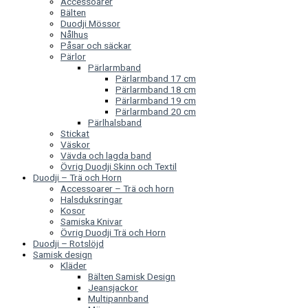
Accessoarer
Bälten
Duodji Mössor
Nålhus
Påsar och säckar
Pärlor
Pärlarmband
Pärlarmband 17 cm
Pärlarmband 18 cm
Pärlarmband 19 cm
Pärlarmband 20 cm
Pärlhalsband
Stickat
Väskor
Vävda och lagda band
Övrig Duodji Skinn och Textil
Duodji – Trä och Horn
Accessoarer – Trä och horn
Halsduksringar
Kosor
Samiska Knivar
Övrig Duodji Trä och Horn
Duodji – Rotslöjd
Samisk design
Kläder
Bälten Samisk Design
Jeansjackor
Multipannband