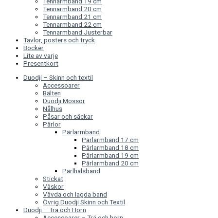
Tennarmband 19 cm
Tennarmband 20 cm
Tennarmband 21 cm
Tennarmband 22 cm
Tennarmband Justerbar
Tavlor, posters och tryck
Böcker
Lite av varje
Presentkort
Duodji – Skinn och textil
Accessoarer
Bälten
Duodji Mössor
Nålhus
Påsar och säckar
Pärlor
Pärlarmband
Pärlarmband 17 cm
Pärlarmband 18 cm
Pärlarmband 19 cm
Pärlarmband 20 cm
Pärlhalsband
Stickat
Väskor
Vävda och lagda band
Övrig Duodji Skinn och Textil
Duodji – Trä och Horn
Accessoarer – Trä och horn