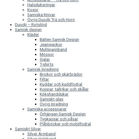
Halsduksringar
Kosor
Samiska Knivar
Övrig Duodji Trä och Horn
Duodji – Rotslöjd
Samisk design
Kläder
Bälten Samisk Design
Jeansjackor
Multipannband
Mössor
Sjalar
T-shirts
Samisk Inredning
Brickor och skärbrädor
Filtar
Kuddar och kuddfodral
Koppar, tallrikar och skålar
Kökshanddukar
Samiskt glas
Övrig Inredning
Samiska accessoarer
Örhängen Samisk Design
Tygkassar och påsar
Plånböcker och mobilfodral
Samiskt Silver
Silver Armband
Silver Halsband