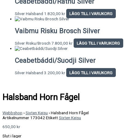
Ceabetbáddi/Rátnu Silver
Silver Halsband
1.820,00
kr
LÄGG TILL I VARUKORG
Vaibmu Risku Brosch Silver
Silver Risku/Brosch
7.800,00
kr
LÄGG TILL I VARUKORG
Ceabetbáddi/Suodji Silver
Silver Halsband
3.200,00
kr
LÄGG TILL I VARUKORG
Halsband Horn Fågel
Webbshop
›
Sixten Keisu
›
Halsband Horn Fågel
Artikelnummer
173042
Etikett
Sixten Keisu
650,00
kr
Slut i lager