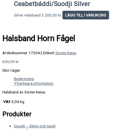
Ceabetbáddi/Suodji Silver
Silver Halsband
3.200,00
kr
LÄGG TILL I VARUKORG
Halsband Horn Fågel
Artikelnummer
173042
Etikett
Sixten Keisu
650,00
kr
Slut i lager
Beskrivning
Ytterligare information
Halsband av Sixten Keisu.
Vikt
0,04 kg
Produkter
Duodji – Skinn och textil