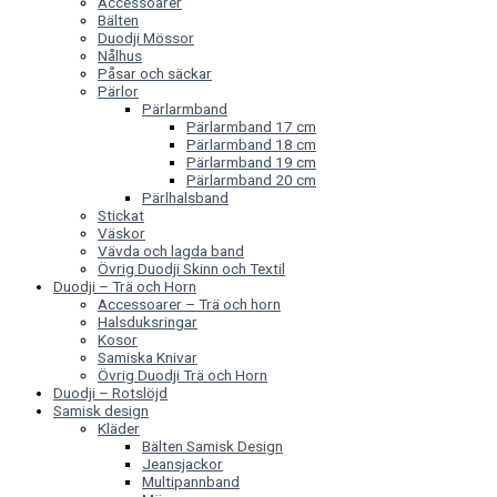
Accessoarer
Bälten
Duodji Mössor
Nålhus
Påsar och säckar
Pärlor
Pärlarmband
Pärlarmband 17 cm
Pärlarmband 18 cm
Pärlarmband 19 cm
Pärlarmband 20 cm
Pärlhalsband
Stickat
Väskor
Vävda och lagda band
Övrig Duodji Skinn och Textil
Duodji – Trä och Horn
Accessoarer – Trä och horn
Halsduksringar
Kosor
Samiska Knivar
Övrig Duodji Trä och Horn
Duodji – Rotslöjd
Samisk design
Kläder
Bälten Samisk Design
Jeansjackor
Multipannband