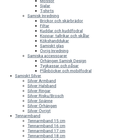
Mössor
Sjalar
T-shirts
Samisk Inredning
Brickor och skärbrädor
Filtar
Kuddar och kuddfodral
Koppar, tallrikar och skålar
Kökshanddukar
Samiskt glas
Övrig Inredning
Samiska accessoarer
Örhängen Samisk Design
Tygkassar och påsar
Plånböcker och mobilfodral
Samiskt Silver
Silver Armband
Silver Halsband
Silver Ringar
Silver Risku/Brosch
Silver Spänne
Silver Örhängen
Silver Övrigt
Tennarmband
Tennarmband 15 cm
Tennarmband 16 cm
Tennarmband 17 cm
Tennarmband 18 cm