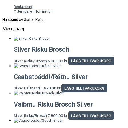
Beskrivning
Ytterligare information
Halsband av Sixten Keisu.
Vikt
0,04 kg
Silver Risku Brosch
Silver Risku/Brosch
6.800,00
kr
LÄGG TILL I VARUKORG
Ceabetbáddi/Rátnu Silver
Silver Halsband
1.820,00
kr
LÄGG TILL I VARUKORG
Vaibmu Risku Brosch Silver
Silver Risku/Brosch
7.800,00
kr
LÄGG TILL I VARUKORG