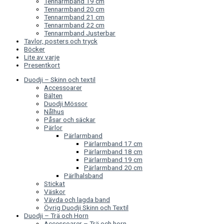
Tennarmband 19 cm
Tennarmband 20 cm
Tennarmband 21 cm
Tennarmband 22 cm
Tennarmband Justerbar
Tavlor, posters och tryck
Böcker
Lite av varje
Presentkort
Duodji – Skinn och textil
Accessoarer
Bälten
Duodji Mössor
Nålhus
Påsar och säckar
Pärlor
Pärlarmband
Pärlarmband 17 cm
Pärlarmband 18 cm
Pärlarmband 19 cm
Pärlarmband 20 cm
Pärlhalsband
Stickat
Väskor
Vävda och lagda band
Övrig Duodji Skinn och Textil
Duodji – Trä och Horn
Accessoarer – Trä och horn