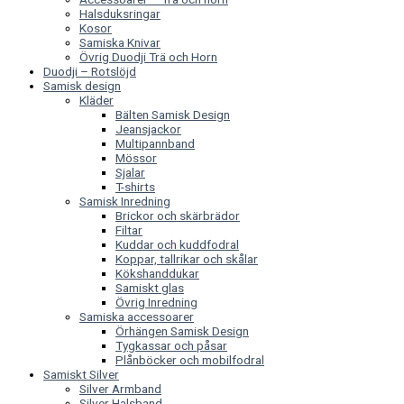
Halsduksringar
Kosor
Samiska Knivar
Övrig Duodji Trä och Horn
Duodji – Rotslöjd
Samisk design
Kläder
Bälten Samisk Design
Jeansjackor
Multipannband
Mössor
Sjalar
T-shirts
Samisk Inredning
Brickor och skärbrädor
Filtar
Kuddar och kuddfodral
Koppar, tallrikar och skålar
Kökshanddukar
Samiskt glas
Övrig Inredning
Samiska accessoarer
Örhängen Samisk Design
Tygkassar och påsar
Plånböcker och mobilfodral
Samiskt Silver
Silver Armband
Silver Halsband