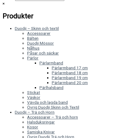
×
Produkter
Duodji – Skinn och textil
Accessoarer
Bälten
Duodji Mössor
Nålhus
Påsar och säckar
Pärlor
Pärlarmband
Pärlarmband 17 cm
Pärlarmband 18 cm
Pärlarmband 19 cm
Pärlarmband 20 cm
Pärlhalsband
Stickat
Väskor
Vävda och lagda band
Övrig Duodji Skinn och Textil
Duodji – Trä och Horn
Accessoarer – Trä och horn
Halsduksringar
Kosor
Samiska Knivar
Övrig Duodji Trä och Horn