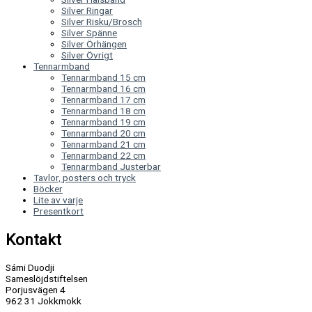
Silver Ringar
Silver Risku/Brosch
Silver Spänne
Silver Örhängen
Silver Övrigt
Tennarmband
Tennarmband 15 cm
Tennarmband 16 cm
Tennarmband 17 cm
Tennarmband 18 cm
Tennarmband 19 cm
Tennarmband 20 cm
Tennarmband 21 cm
Tennarmband 22 cm
Tennarmband Justerbar
Tavlor, posters och tryck
Böcker
Lite av varje
Presentkort
Kontakt
Sámi Duodji
Sameslöjdstiftelsen
Porjusvägen 4
962 31 Jokkmokk