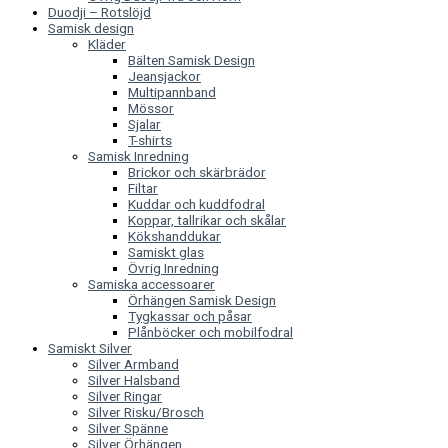
Duodji – Rotslöjd
Samisk design
Kläder
Bälten Samisk Design
Jeansjackor
Multipannband
Mössor
Sjalar
T-shirts
Samisk Inredning
Brickor och skärbrädor
Filtar
Kuddar och kuddfodral
Koppar, tallrikar och skålar
Kökshanddukar
Samiskt glas
Övrig Inredning
Samiska accessoarer
Örhängen Samisk Design
Tygkassar och påsar
Plånböcker och mobilfodral
Samiskt Silver
Silver Armband
Silver Halsband
Silver Ringar
Silver Risku/Brosch
Silver Spänne
Silver Örhängen