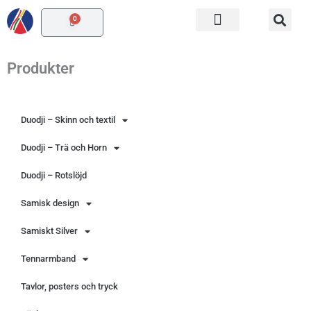
Hoppa
0
Varukorg
till
innehåll
Produkter
Duodji – Skinn och textil
Duodji – Trä och Horn
Duodji – Rotslöjd
Samisk design
Samiskt Silver
Tennarmband
Tavlor, posters och tryck