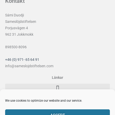
Kontakt
Sámi Duodji
Sameslöjdstiftelsen
Porjusvägen 4
962 31 Jokkmokk
898500-8096
+46 (0) 971- 65 64 91
info@sameslojdstiftelsen.com
Länkar
Sociala medier
We use cookies to optimize our website and our service.
F
I
Y
P
a
n
o
i