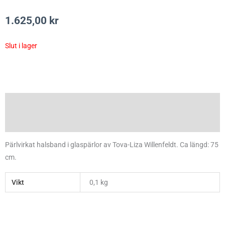
1.625,00
kr
Slut i lager
Beskrivning
Ytterligare information
Pärlvirkat halsband i glaspärlor av Tova-Liza Willenfeldt. Ca längd: 75
cm.
Vikt
0,1 kg