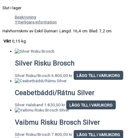
Slut i lager
Beskrivning
Ytterligare information
Halvhornskniv av Eskil Gunnari. Längd: 16,4 cm. Blad: 7,2 cm.
Vikt
0,15 kg
Silver Risku Brosch
Silver Risku/Brosch
6.800,00
kr
LÄGG TILL I VARUKORG
Ceabetbáddi/Rátnu Silver
Silver Halsband
1.820,00
kr
LÄGG TILL I VARUKORG
Vaibmu Risku Brosch Silver
Silver Risku/Brosch
7.800,00
kr
LÄGG TILL I VARUKORG