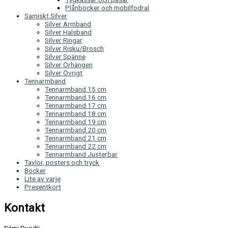
Plånböcker och mobilfodral
Samiskt Silver
Silver Armband
Silver Halsband
Silver Ringar
Silver Risku/Brosch
Silver Spänne
Silver Örhängen
Silver Övrigt
Tennarmband
Tennarmband 15 cm
Tennarmband 16 cm
Tennarmband 17 cm
Tennarmband 18 cm
Tennarmband 19 cm
Tennarmband 20 cm
Tennarmband 21 cm
Tennarmband 22 cm
Tennarmband Justerbar
Tavlor, posters och tryck
Böcker
Lite av varje
Presentkort
Kontakt