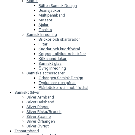
Kläder
Bälten Samisk Design
Jeansjackor
Multipannband
Mössor
Sjalar
T-shirts
Samisk Inredning
Brickor och skärbrädor
Filtar
Kuddar och kuddfodral
Koppar, tallrikar och skålar
Kökshanddukar
Samiskt glas
Övrig Inredning
Samiska accessoarer
Örhängen Samisk Design
Tygkassar och påsar
Plånböcker och mobilfodral
Samiskt Silver
Silver Armband
Silver Halsband
Silver Ringar
Silver Risku/Brosch
Silver Spänne
Silver Örhängen
Silver Övrigt
Tennarmband