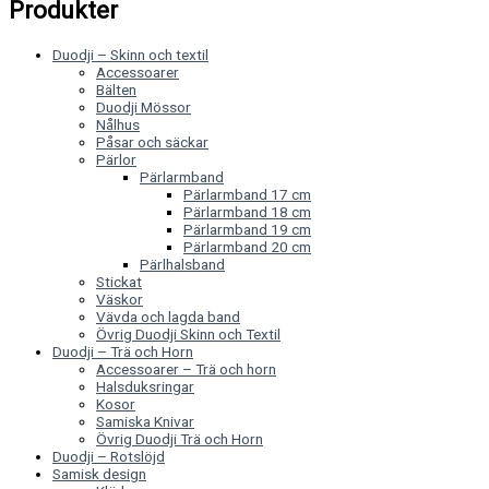
Produkter
Duodji – Skinn och textil
Accessoarer
Bälten
Duodji Mössor
Nålhus
Påsar och säckar
Pärlor
Pärlarmband
Pärlarmband 17 cm
Pärlarmband 18 cm
Pärlarmband 19 cm
Pärlarmband 20 cm
Pärlhalsband
Stickat
Väskor
Vävda och lagda band
Övrig Duodji Skinn och Textil
Duodji – Trä och Horn
Accessoarer – Trä och horn
Halsduksringar
Kosor
Samiska Knivar
Övrig Duodji Trä och Horn
Duodji – Rotslöjd
Samisk design