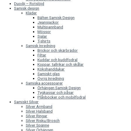
Duodji – Rotslöjd
Samisk design
Kläder
Bälten Samisk Design
Jeansjackor
Multipannband
Mössor
Sjalar
T-shirts
Samisk Inredning
Brickor och skärbrädor
Filtar
Kuddar och kuddfodral
Koppar, tallrikar och skålar
Kökshanddukar
Samiskt glas
Övrig Inredning
Samiska accessoarer
Örhängen Samisk Design
Tygkassar och påsar
Plånböcker och mobilfodral
Samiskt Silver
Silver Armband
Silver Halsband
Silver Ringar
Silver Risku/Brosch
Silver Spänne
Silver Örhängen