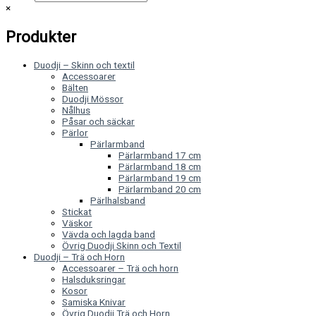
×
Produkter
Duodji – Skinn och textil
Accessoarer
Bälten
Duodji Mössor
Nålhus
Påsar och säckar
Pärlor
Pärlarmband
Pärlarmband 17 cm
Pärlarmband 18 cm
Pärlarmband 19 cm
Pärlarmband 20 cm
Pärlhalsband
Stickat
Väskor
Vävda och lagda band
Övrig Duodji Skinn och Textil
Duodji – Trä och Horn
Accessoarer – Trä och horn
Halsduksringar
Kosor
Samiska Knivar
Övrig Duodji Trä och Horn