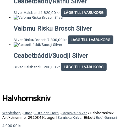
Ceabetbáddi/Rátnu Silver
Silver Halsband
1.820,00
kr
LÄGG TILL I VARUKORG
Vaibmu Risku Brosch Silver
Silver Risku/Brosch
7.800,00
kr
LÄGG TILL I VARUKORG
Ceabetbáddi/Suodji Silver
Silver Halsband
3.200,00
kr
LÄGG TILL I VARUKORG
Halvhornskniv
Webbshop
›
Duodji - Trä och Horn
›
Samiska Knivar
›
Halvhornskniv
Artikelnummer
292034
Kategori
Samiska Knivar
Etikett
Eskil Gunnari
4.000,00
kr