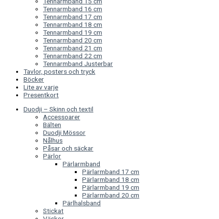
Tennarmband 15 cm
Tennarmband 16 cm
Tennarmband 17 cm
Tennarmband 18 cm
Tennarmband 19 cm
Tennarmband 20 cm
Tennarmband 21 cm
Tennarmband 22 cm
Tennarmband Justerbar
Tavlor, posters och tryck
Böcker
Lite av varje
Presentkort
Duodji – Skinn och textil
Accessoarer
Bälten
Duodji Mössor
Nålhus
Påsar och säckar
Pärlor
Pärlarmband
Pärlarmband 17 cm
Pärlarmband 18 cm
Pärlarmband 19 cm
Pärlarmband 20 cm
Pärlhalsband
Stickat
Väskor