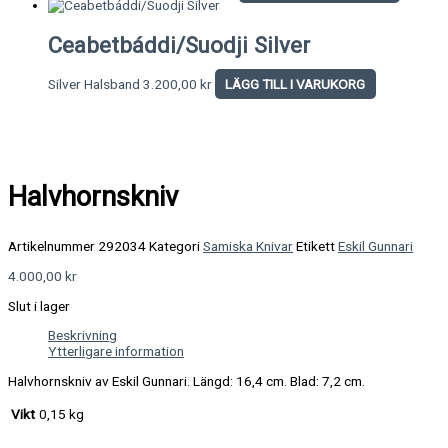
Ceabetbáddi/Suodji Silver
Silver Halsband
3.200,00
kr
LÄGG TILL I VARUKORG
Halvhornskniv
Artikelnummer
292034
Kategori
Samiska Knivar
Etikett
Eskil Gunnari
4.000,00
kr
Slut i lager
Beskrivning
Ytterligare information
Halvhornskniv av Eskil Gunnari. Längd: 16,4 cm. Blad: 7,2 cm.
Vikt
0,15 kg