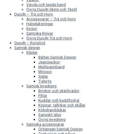
Vävda och lagda band
Övrig Duodji Skinn och Textil
Duodji – Trä och Horn
Accessoarer – Trä och horn
Halsduksringar
Kosor
Samiska Knivar
Övrig Duodji Trä och Horn
Duodji – Rotslöjd
Samisk design
Kläder
Bälten Samisk Design
Jeansjackor
Multipannband
Mössor
Sjalar
T-shirts
Samisk Inredning
Brickor och skärbrädor
Filtar
Kuddar och kuddfodral
Koppar, tallrikar och skålar
Kökshanddukar
Samiskt glas
Övrig Inredning
Samiska accessoarer
Örhängen Samisk Design
Tygkassar och påsar