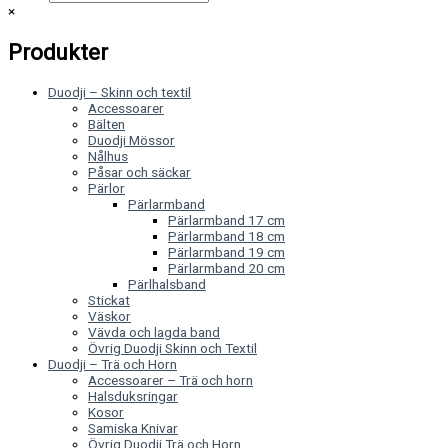
×
Produkter
Duodji – Skinn och textil
Accessoarer
Bälten
Duodji Mössor
Nålhus
Påsar och säckar
Pärlor
Pärlarmband
Pärlarmband 17 cm
Pärlarmband 18 cm
Pärlarmband 19 cm
Pärlarmband 20 cm
Pärlhalsband
Stickat
Väskor
Vävda och lagda band
Övrig Duodji Skinn och Textil
Duodji – Trä och Horn
Accessoarer – Trä och horn
Halsduksringar
Kosor
Samiska Knivar
Övrig Duodji Trä och Horn