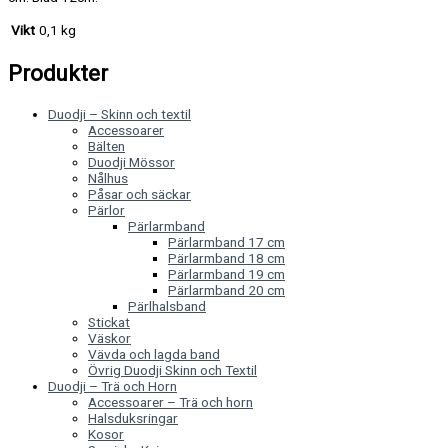
Vikt
0,1 kg
Produkter
Duodji – Skinn och textil
Accessoarer
Bälten
Duodji Mössor
Nålhus
Påsar och säckar
Pärlor
Pärlarmband
Pärlarmband 17 cm
Pärlarmband 18 cm
Pärlarmband 19 cm
Pärlarmband 20 cm
Pärlhalsband
Stickat
Väskor
Vävda och lagda band
Övrig Duodji Skinn och Textil
Duodji – Trä och Horn
Accessoarer – Trä och horn
Halsduksringar
Kosor