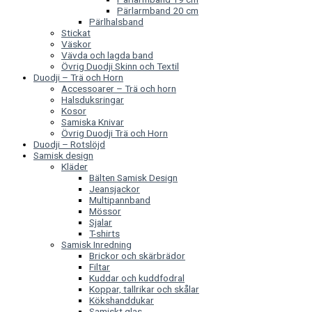
Pärlarmband 20 cm
Pärlhalsband
Stickat
Väskor
Vävda och lagda band
Övrig Duodji Skinn och Textil
Duodji – Trä och Horn
Accessoarer – Trä och horn
Halsduksringar
Kosor
Samiska Knivar
Övrig Duodji Trä och Horn
Duodji – Rotslöjd
Samisk design
Kläder
Bälten Samisk Design
Jeansjackor
Multipannband
Mössor
Sjalar
T-shirts
Samisk Inredning
Brickor och skärbrädor
Filtar
Kuddar och kuddfodral
Koppar, tallrikar och skålar
Kökshanddukar
Samiskt glas