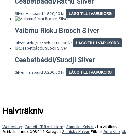
Ceabetbáddi/Rátnu Silver
Silver Halsband
1.820,00
kr
LÄGG TILL I VARUKORG
Vaibmu Risku Brosch Silver
Silver Risku/Brosch
7.800,00
kr
LÄGG TILL I VARUKORG
Ceabetbáddi/Suodji Silver
Silver Halsband
3.200,00
kr
LÄGG TILL I VARUKORG
Halvträkniv
Webbshop
›
Duodji - Trä och Horn
›
Samiska Knivar
›
Halvträkniv
Artikelnummer
303014
Kategori
Samiska Knivar
Etikett
Ante Kuoljok