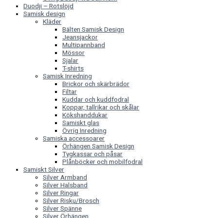
Duodji – Rotslöjd
Samisk design
Kläder
Bälten Samisk Design
Jeansjackor
Multipannband
Mössor
Sjalar
T-shirts
Samisk Inredning
Brickor och skärbrädor
Filtar
Kuddar och kuddfodral
Koppar, tallrikar och skålar
Kökshanddukar
Samiskt glas
Övrig Inredning
Samiska accessoarer
Örhängen Samisk Design
Tygkassar och påsar
Plånböcker och mobilfodral
Samiskt Silver
Silver Armband
Silver Halsband
Silver Ringar
Silver Risku/Brosch
Silver Spänne
Silver Örhängen