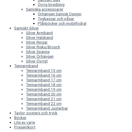
Övrig Inredning
Samiska accessoarer
Örhängen Samisk Design
Tygkassar och påsar
Plånböcker och mobilfodral
Samiskt Silver
Silver Armband
Silver Halsband
Silver Ringar
Silver Risku/Brosch
Silver Spänne
Silver Örhängen
Silver Övrigt
Tennarmband
Tennarmband 15 cm
Tennarmband 16 cm
Tennarmband 17 cm
Tennarmband 18 cm
Tennarmband 19 cm
Tennarmband 20 cm
Tennarmband 21 cm
Tennarmband 22 cm
Tennarmband Justerbar
Tavlor, posters och tryck
Böcker
Lite av varje
Presentkort