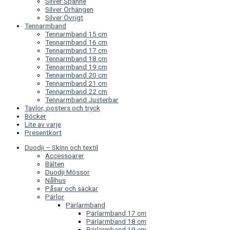
Silver Spänne
Silver Örhängen
Silver Övrigt
Tennarmband
Tennarmband 15 cm
Tennarmband 16 cm
Tennarmband 17 cm
Tennarmband 18 cm
Tennarmband 19 cm
Tennarmband 20 cm
Tennarmband 21 cm
Tennarmband 22 cm
Tennarmband Justerbar
Tavlor, posters och tryck
Böcker
Lite av varje
Presentkort
Duodji – Skinn och textil
Accessoarer
Bälten
Duodji Mössor
Nålhus
Påsar och säckar
Pärlor
Pärlarmband
Pärlarmband 17 cm
Pärlarmband 18 cm
Pärlarmband 19 cm