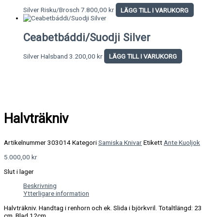
Silver Risku/Brosch
7.800,00
kr
LÄGG TILL I VARUKORG
Ceabetbáddi/Suodji Silver
Silver Halsband
3.200,00
kr
LÄGG TILL I VARUKORG
Halvträkniv
Artikelnummer
303014
Kategori
Samiska Knivar
Etikett
Ante Kuoljok
5.000,00
kr
Slut i lager
Beskrivning
Ytterligare information
Halvträkniv. Handtag i renhorn och ek. Slida i björkvril. Totaltlängd: 23
cm. Blad 12cm.