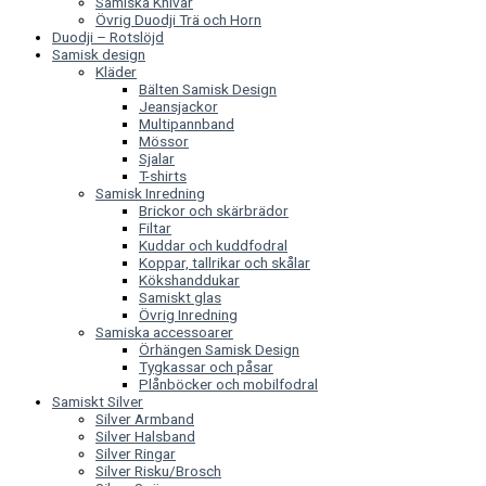
Samiska Knivar
Övrig Duodji Trä och Horn
Duodji – Rotslöjd
Samisk design
Kläder
Bälten Samisk Design
Jeansjackor
Multipannband
Mössor
Sjalar
T-shirts
Samisk Inredning
Brickor och skärbrädor
Filtar
Kuddar och kuddfodral
Koppar, tallrikar och skålar
Kökshanddukar
Samiskt glas
Övrig Inredning
Samiska accessoarer
Örhängen Samisk Design
Tygkassar och påsar
Plånböcker och mobilfodral
Samiskt Silver
Silver Armband
Silver Halsband
Silver Ringar
Silver Risku/Brosch