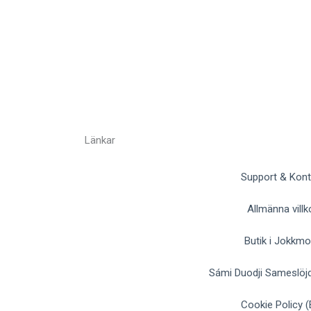
Länkar
Support & Kont
Allmänna villk
Butik i Jokkm
Sámi Duodji Sameslöjd
Cookie Policy (