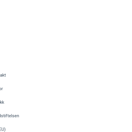
akt
or
okk
stiftelsen
EU)