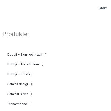
Hoppa
(opens
Start
till
in
innehåll
a
new
tab)
Produkter
Duodji – Skinn och textil
Duodji – Trä och Horn
Duodji – Rotslöjd
Samisk design
Samiskt Silver
Tennarmband