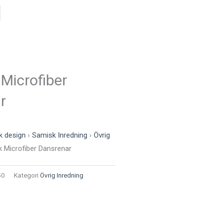
Microfiber
r
k design
›
Samisk Inredning
›
Övrig
 Microfiber Dansrenar
50
Kategori
Övrig Inredning