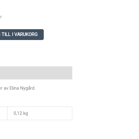
er
 TILL I VARUKORG
ligare information
r av Elina Nygård.
0,12 kg