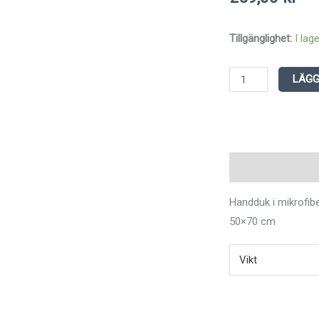
Handduk
Tillgänglighet:
I lag
Microfiber
Dansrenar
LÄGG
mängd
Beskrivning
Ytter
Handduk i mikrofibe
50×70 cm
Vikt