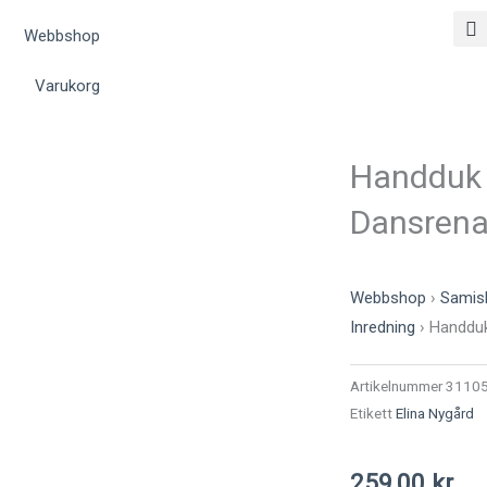
Webbshop
Varukorg
Handduk 
Dansrena
Webbshop
›
Samis
Inredning
›
Handduk
Artikelnummer
3110
Etikett
Elina Nygård
259,00
kr