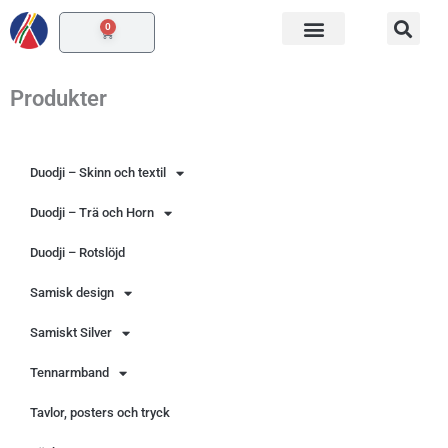
Hoppa
0
Varukorg
till
innehåll
Produkter
Duodji – Skinn och textil
Duodji – Trä och Horn
Duodji – Rotslöjd
Samisk design
Samiskt Silver
Tennarmband
Tavlor, posters och tryck