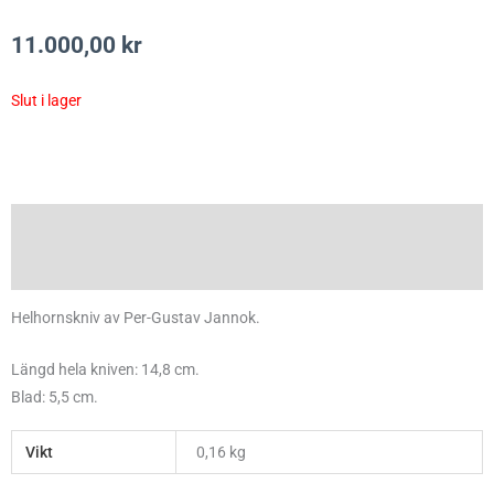
11.000,00
kr
Slut i lager
Beskrivning
Ytterligare information
Helhornskniv av Per-Gustav Jannok.
Längd hela kniven: 14,8 cm.
Blad: 5,5 cm.
Vikt
0,16 kg