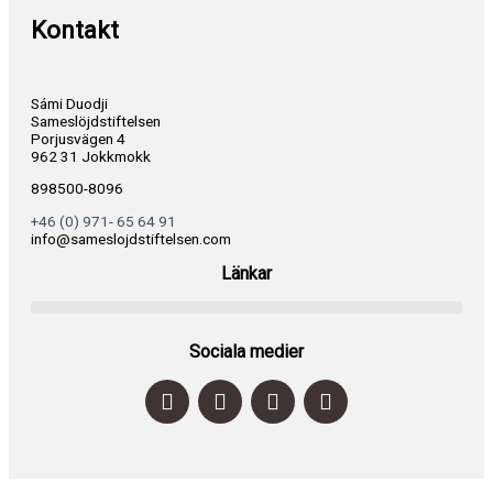
Kontakt
Sámi Duodji
Sameslöjdstiftelsen
Porjusvägen 4
962 31 Jokkmokk
898500-8096
+46 (0) 971- 65 64 91
info@sameslojdstiftelsen.com
Länkar
Sociala medier
F
I
Y
P
a
n
o
i
c
s
u
n
e
t
t
t
b
a
u
e