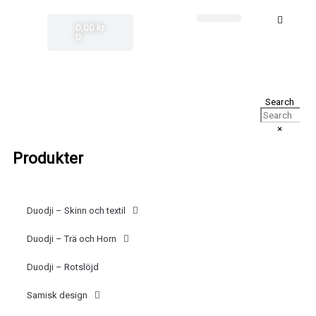
Hoppa
(opens
till
in
Varukorg
Sök
innehåll
0,00
kr
a
0
new
tab)
Search
×
Produkter
Duodji – Skinn och textil
Duodji – Trä och Horn
Duodji – Rotslöjd
Samisk design