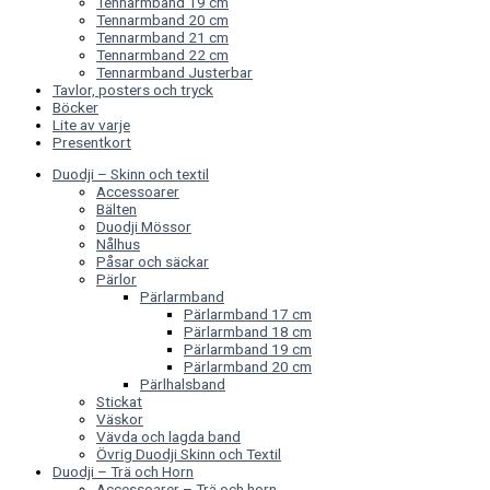
Tennarmband 19 cm
Tennarmband 20 cm
Tennarmband 21 cm
Tennarmband 22 cm
Tennarmband Justerbar
Tavlor, posters och tryck
Böcker
Lite av varje
Presentkort
Duodji – Skinn och textil
Accessoarer
Bälten
Duodji Mössor
Nålhus
Påsar och säckar
Pärlor
Pärlarmband
Pärlarmband 17 cm
Pärlarmband 18 cm
Pärlarmband 19 cm
Pärlarmband 20 cm
Pärlhalsband
Stickat
Väskor
Vävda och lagda band
Övrig Duodji Skinn och Textil
Duodji – Trä och Horn
Accessoarer – Trä och horn