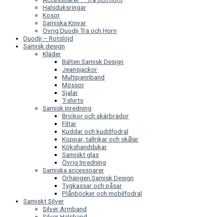
Halsduksringar
Kosor
Samiska Knivar
Övrig Duodji Trä och Horn
Duodji – Rotslöjd
Samisk design
Kläder
Bälten Samisk Design
Jeansjackor
Multipannband
Mössor
Sjalar
T-shirts
Samisk Inredning
Brickor och skärbrädor
Filtar
Kuddar och kuddfodral
Koppar, tallrikar och skålar
Kökshanddukar
Samiskt glas
Övrig Inredning
Samiska accessoarer
Örhängen Samisk Design
Tygkassar och påsar
Plånböcker och mobilfodral
Samiskt Silver
Silver Armband
Silver Halsband