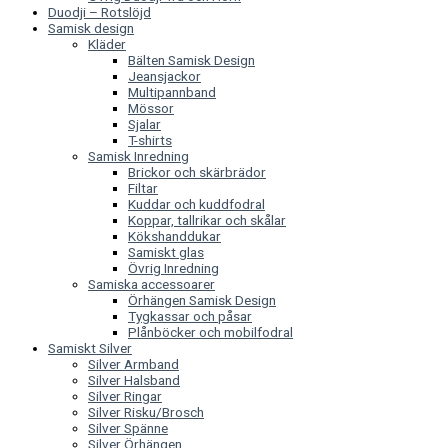
Duodji – Rotslöjd
Samisk design
Kläder
Bälten Samisk Design
Jeansjackor
Multipannband
Mössor
Sjalar
T-shirts
Samisk Inredning
Brickor och skärbrädor
Filtar
Kuddar och kuddfodral
Koppar, tallrikar och skålar
Kökshanddukar
Samiskt glas
Övrig Inredning
Samiska accessoarer
Örhängen Samisk Design
Tygkassar och påsar
Plånböcker och mobilfodral
Samiskt Silver
Silver Armband
Silver Halsband
Silver Ringar
Silver Risku/Brosch
Silver Spänne
Silver Örhängen