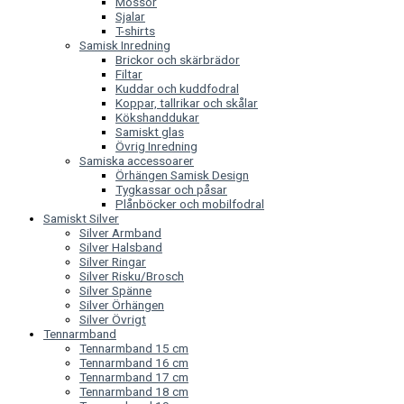
Mössor
Sjalar
T-shirts
Samisk Inredning
Brickor och skärbrädor
Filtar
Kuddar och kuddfodral
Koppar, tallrikar och skålar
Kökshanddukar
Samiskt glas
Övrig Inredning
Samiska accessoarer
Örhängen Samisk Design
Tygkassar och påsar
Plånböcker och mobilfodral
Samiskt Silver
Silver Armband
Silver Halsband
Silver Ringar
Silver Risku/Brosch
Silver Spänne
Silver Örhängen
Silver Övrigt
Tennarmband
Tennarmband 15 cm
Tennarmband 16 cm
Tennarmband 17 cm
Tennarmband 18 cm