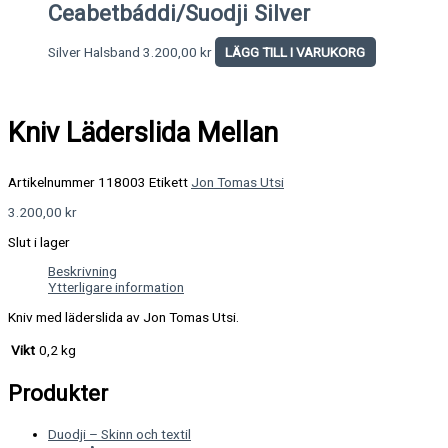
Ceabetbáddi/Suodji Silver
Silver Halsband
3.200,00
kr
LÄGG TILL I VARUKORG
Kniv Läderslida Mellan
Artikelnummer
118003
Etikett
Jon Tomas Utsi
3.200,00
kr
Slut i lager
Beskrivning
Ytterligare information
Kniv med läderslida av Jon Tomas Utsi.
Vikt
0,2 kg
Produkter
Duodji – Skinn och textil