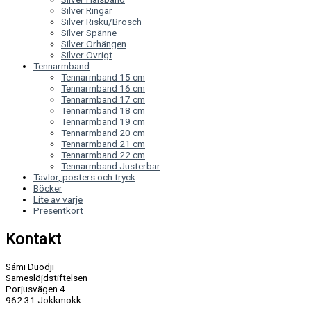
Silver Ringar
Silver Risku/Brosch
Silver Spänne
Silver Örhängen
Silver Övrigt
Tennarmband
Tennarmband 15 cm
Tennarmband 16 cm
Tennarmband 17 cm
Tennarmband 18 cm
Tennarmband 19 cm
Tennarmband 20 cm
Tennarmband 21 cm
Tennarmband 22 cm
Tennarmband Justerbar
Tavlor, posters och tryck
Böcker
Lite av varje
Presentkort
Kontakt
Sámi Duodji
Sameslöjdstiftelsen
Porjusvägen 4
962 31 Jokkmokk