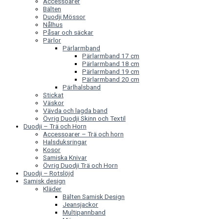
Accessoarer
Bälten
Duodji Mössor
Nålhus
Påsar och säckar
Pärlor
Pärlarmband
Pärlarmband 17 cm
Pärlarmband 18 cm
Pärlarmband 19 cm
Pärlarmband 20 cm
Pärlhalsband
Stickat
Väskor
Vävda och lagda band
Övrig Duodji Skinn och Textil
Duodji – Trä och Horn
Accessoarer – Trä och horn
Halsduksringar
Kosor
Samiska Knivar
Övrig Duodji Trä och Horn
Duodji – Rotslöjd
Samisk design
Kläder
Bälten Samisk Design
Jeansjackor
Multipannband