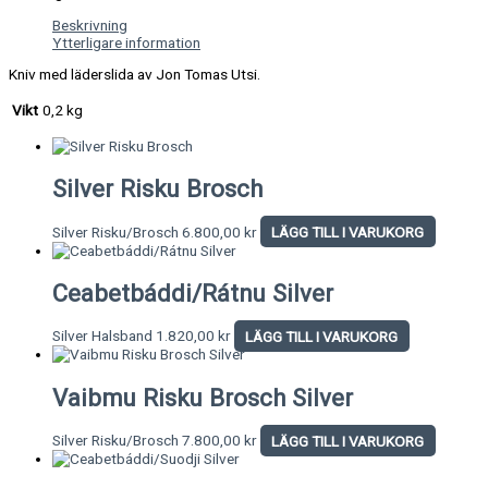
Beskrivning
Ytterligare information
Kniv med läderslida av Jon Tomas Utsi.
Vikt
0,2 kg
Silver Risku Brosch
Silver Risku/Brosch
6.800,00
kr
LÄGG TILL I VARUKORG
Ceabetbáddi/Rátnu Silver
Silver Halsband
1.820,00
kr
LÄGG TILL I VARUKORG
Vaibmu Risku Brosch Silver
Silver Risku/Brosch
7.800,00
kr
LÄGG TILL I VARUKORG