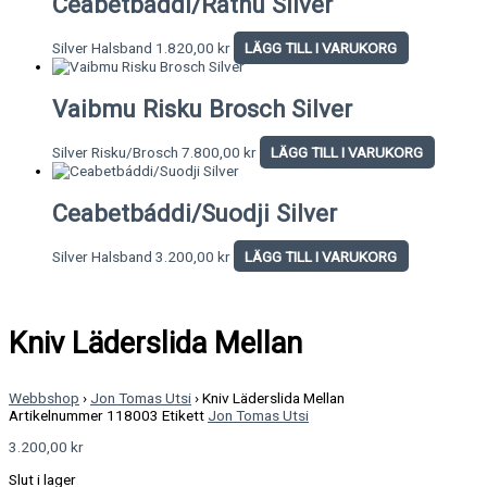
Ceabetbáddi/Rátnu Silver
Silver Halsband
1.820,00
kr
LÄGG TILL I VARUKORG
Vaibmu Risku Brosch Silver
Silver Risku/Brosch
7.800,00
kr
LÄGG TILL I VARUKORG
Ceabetbáddi/Suodji Silver
Silver Halsband
3.200,00
kr
LÄGG TILL I VARUKORG
Kniv Läderslida Mellan
Webbshop
›
Jon Tomas Utsi
›
Kniv Läderslida Mellan
Artikelnummer
118003
Etikett
Jon Tomas Utsi
3.200,00
kr
Slut i lager