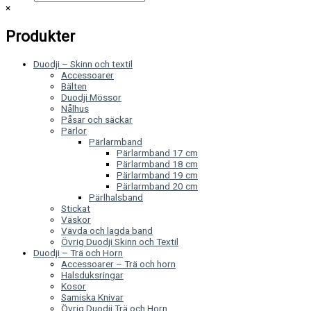
×
Produkter
Duodji – Skinn och textil
Accessoarer
Bälten
Duodji Mössor
Nålhus
Påsar och säckar
Pärlor
Pärlarmband
Pärlarmband 17 cm
Pärlarmband 18 cm
Pärlarmband 19 cm
Pärlarmband 20 cm
Pärlhalsband
Stickat
Väskor
Vävda och lagda band
Övrig Duodji Skinn och Textil
Duodji – Trä och Horn
Accessoarer – Trä och horn
Halsduksringar
Kosor
Samiska Knivar
Övrig Duodji Trä och Horn