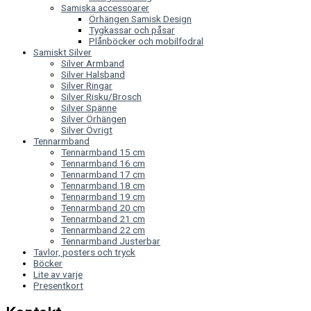
Samiska accessoarer
Örhängen Samisk Design
Tygkassar och påsar
Plånböcker och mobilfodral
Samiskt Silver
Silver Armband
Silver Halsband
Silver Ringar
Silver Risku/Brosch
Silver Spänne
Silver Örhängen
Silver Övrigt
Tennarmband
Tennarmband 15 cm
Tennarmband 16 cm
Tennarmband 17 cm
Tennarmband 18 cm
Tennarmband 19 cm
Tennarmband 20 cm
Tennarmband 21 cm
Tennarmband 22 cm
Tennarmband Justerbar
Tavlor, posters och tryck
Böcker
Lite av varje
Presentkort