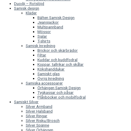
Duodji – Rotslöjd
Samisk design
Kläder
Bälten Samisk Design
Jeansjackor
Multipannband
Mössor
Sjalar
T-shirts
Samisk Inredning
Brickor och skärbrädor
Filtar
Kuddar och kuddfodral
Koppar, tallrikar och skålar
Kökshanddukar
Samiskt glas
Övrig Inredning
Samiska accessoarer
Örhängen Samisk Design
Tygkassar och påsar
Plånböcker och mobilfodral
Samiskt Silver
Silver Armband
Silver Halsband
Silver Ringar
Silver Risku/Brosch
Silver Spänne
Silver Örhängen