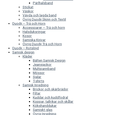
Pärlhalsband
Stickat
Väskor
Vävda och lagda band
Övrig Duodji Skinn och Textil
Duodji – Trä och Horn
Accessoarer – Trä och horn
Halsduksringar
Kosor
Samiska Knivar
Övrig Duodji Trä och Horn
Duodji – Rotslöjd
Samisk design
Kläder
Bälten Samisk Design
Jeansjackor
Multipannband
Mössor
Sjalar
T-shirts
Samisk Inredning
Brickor och skärbrädor
Filtar
Kuddar och kuddfodral
Koppar, tallrikar och skålar
Kökshanddukar
Samiskt glas
Övrig Inredning