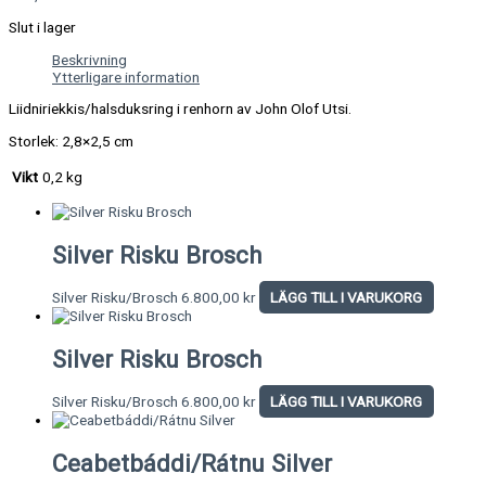
Slut i lager
Beskrivning
Ytterligare information
Liidniriekkis/halsduksring i renhorn av John Olof Utsi.
Storlek: 2,8×2,5 cm
Vikt
0,2 kg
Silver Risku Brosch
Silver Risku/Brosch
6.800,00
kr
LÄGG TILL I VARUKORG
Silver Risku Brosch
Silver Risku/Brosch
6.800,00
kr
LÄGG TILL I VARUKORG
Ceabetbáddi/Rátnu Silver