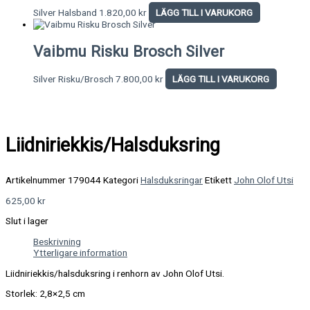
Silver Halsband
1.820,00
kr
LÄGG TILL I VARUKORG
Vaibmu Risku Brosch Silver
Silver Risku/Brosch
7.800,00
kr
LÄGG TILL I VARUKORG
Liidniriekkis/Halsduksring
Artikelnummer
179044
Kategori
Halsduksringar
Etikett
John Olof Utsi
625,00
kr
Slut i lager
Beskrivning
Ytterligare information
Liidniriekkis/halsduksring i renhorn av John Olof Utsi.
Storlek: 2,8×2,5 cm