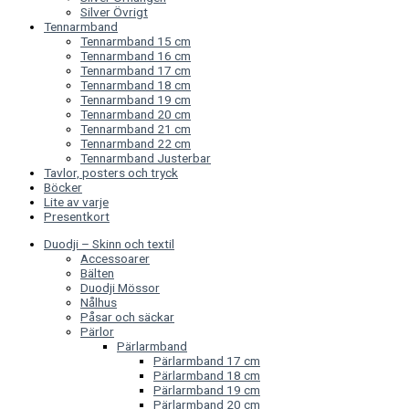
Silver Övrigt
Tennarmband
Tennarmband 15 cm
Tennarmband 16 cm
Tennarmband 17 cm
Tennarmband 18 cm
Tennarmband 19 cm
Tennarmband 20 cm
Tennarmband 21 cm
Tennarmband 22 cm
Tennarmband Justerbar
Tavlor, posters och tryck
Böcker
Lite av varje
Presentkort
Duodji – Skinn och textil
Accessoarer
Bälten
Duodji Mössor
Nålhus
Påsar och säckar
Pärlor
Pärlarmband
Pärlarmband 17 cm
Pärlarmband 18 cm
Pärlarmband 19 cm
Pärlarmband 20 cm