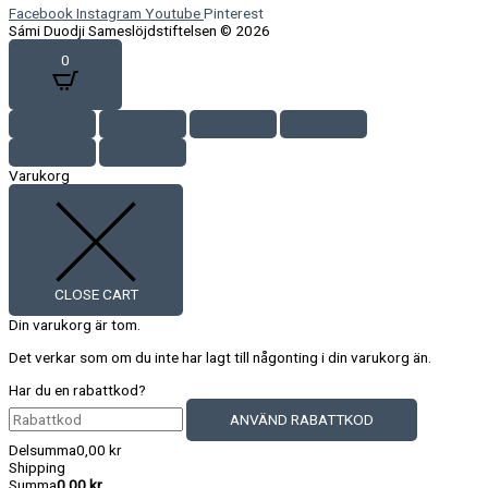
Facebook
Instagram
Youtube
Pinterest
Sámi Duodji Sameslöjdstiftelsen © 2026
0
Varukorg
CLOSE CART
Din varukorg är tom.
Det verkar som om du inte har lagt till någonting i din varukorg än.
Har du en rabattkod?
ANVÄND RABATTKOD
Delsumma
0,00
kr
Shipping
Summa
0,00
kr