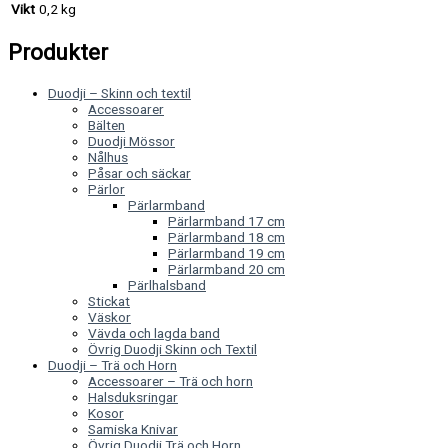
Vikt
0,2 kg
Produkter
Duodji – Skinn och textil
Accessoarer
Bälten
Duodji Mössor
Nålhus
Påsar och säckar
Pärlor
Pärlarmband
Pärlarmband 17 cm
Pärlarmband 18 cm
Pärlarmband 19 cm
Pärlarmband 20 cm
Pärlhalsband
Stickat
Väskor
Vävda och lagda band
Övrig Duodji Skinn och Textil
Duodji – Trä och Horn
Accessoarer – Trä och horn
Halsduksringar
Kosor
Samiska Knivar
Övrig Duodji Trä och Horn