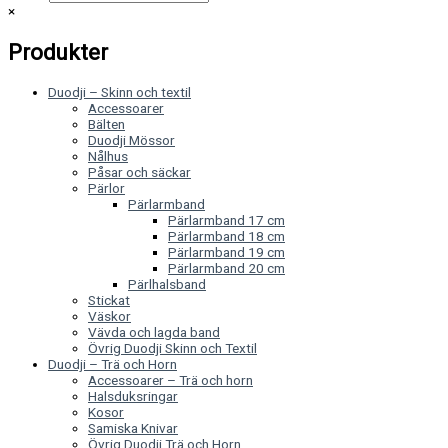
×
Produkter
Duodji – Skinn och textil
Accessoarer
Bälten
Duodji Mössor
Nålhus
Påsar och säckar
Pärlor
Pärlarmband
Pärlarmband 17 cm
Pärlarmband 18 cm
Pärlarmband 19 cm
Pärlarmband 20 cm
Pärlhalsband
Stickat
Väskor
Vävda och lagda band
Övrig Duodji Skinn och Textil
Duodji – Trä och Horn
Accessoarer – Trä och horn
Halsduksringar
Kosor
Samiska Knivar
Övrig Duodji Trä och Horn