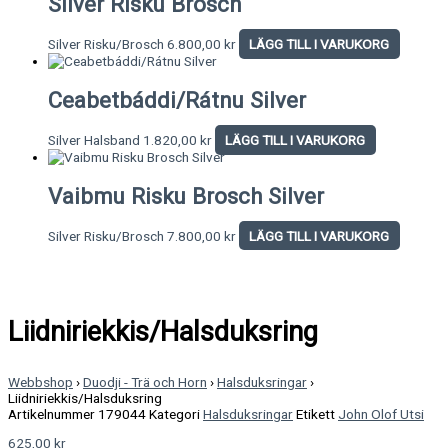
Silver Risku Brosch
Silver Risku/Brosch
6.800,00
kr
LÄGG TILL I VARUKORG
Ceabetbáddi/Rátnu Silver
Silver Halsband
1.820,00
kr
LÄGG TILL I VARUKORG
Vaibmu Risku Brosch Silver
Silver Risku/Brosch
7.800,00
kr
LÄGG TILL I VARUKORG
Liidniriekkis/Halsduksring
Webbshop
›
Duodji - Trä och Horn
›
Halsduksringar
›
Liidniriekkis/Halsduksring
Artikelnummer
179044
Kategori
Halsduksringar
Etikett
John Olof Utsi
625,00
kr