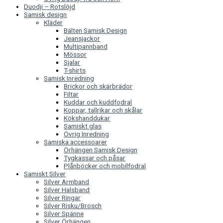
Duodji – Rotslöjd
Samisk design
Kläder
Bälten Samisk Design
Jeansjackor
Multipannband
Mössor
Sjalar
T-shirts
Samisk Inredning
Brickor och skärbrädor
Filtar
Kuddar och kuddfodral
Koppar, tallrikar och skålar
Kökshanddukar
Samiskt glas
Övrig Inredning
Samiska accessoarer
Örhängen Samisk Design
Tygkassar och påsar
Plånböcker och mobilfodral
Samiskt Silver
Silver Armband
Silver Halsband
Silver Ringar
Silver Risku/Brosch
Silver Spänne
Silver Örhängen