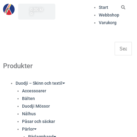
Hoppa
(opens
Varukorg
Sök
Start
0,00
kr
till
in
0
Webbshop
innehåll
a
Varukorg
new
tab)
Produkter
Duodji – Skinn och textil
Accessoarer
Bälten
Duodji Mössor
Nålhus
Påsar och säckar
Pärlor
Pärlarmband