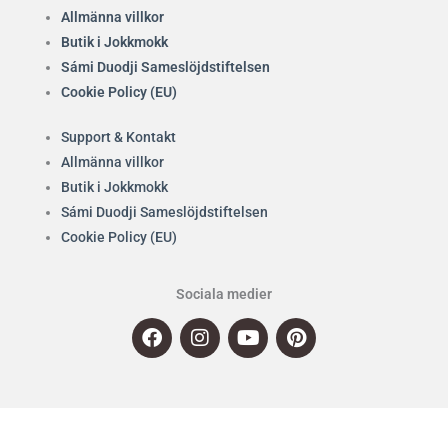
Allmänna villkor
Butik i Jokkmokk
Sámi Duodji Sameslöjdstiftelsen
Cookie Policy (EU)
Support & Kontakt
Allmänna villkor
Butik i Jokkmokk
Sámi Duodji Sameslöjdstiftelsen
Cookie Policy (EU)
Sociala medier
F
I
Y
P
a
n
o
i
c
s
u
n
e
t
t
t
b
a
u
e
o
g
b
r
o
r
e
e