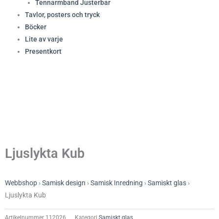
Tennarmband Justerbar
Tavlor, posters och tryck
Böcker
Lite av varje
Presentkort
Ljuslykta Kub
Webbshop
›
Samisk design
›
Samisk Inredning
›
Samiskt glas
›
Ljuslykta Kub
Artikelnummer
112026
Kategori
Samiskt glas