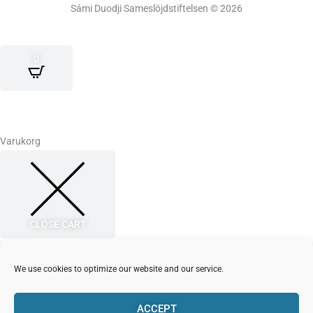
Sámi Duodji Sameslöjdstiftelsen © 2026
k
a
s
m
t
0
Varukorg
CLOSE CART
Din varukorg är tom.
Det verkar som om du inte har lagt till någonting i din varukorg än.
We use cookies to optimize our website and our service.
Har du en rabattkod?
ACCEPT