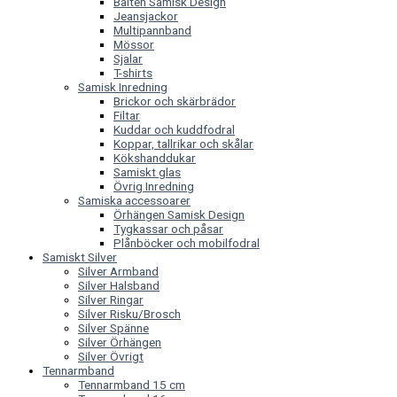
Bälten Samisk Design
Jeansjackor
Multipannband
Mössor
Sjalar
T-shirts
Samisk Inredning
Brickor och skärbrädor
Filtar
Kuddar och kuddfodral
Koppar, tallrikar och skålar
Kökshanddukar
Samiskt glas
Övrig Inredning
Samiska accessoarer
Örhängen Samisk Design
Tygkassar och påsar
Plånböcker och mobilfodral
Samiskt Silver
Silver Armband
Silver Halsband
Silver Ringar
Silver Risku/Brosch
Silver Spänne
Silver Örhängen
Silver Övrigt
Tennarmband
Tennarmband 15 cm