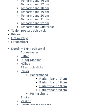
Tennarmband 16 cm
Tennarmband 17 cm
Tennarmband 18 cm
Tennarmband 19 cm
Tennarmband 20 cm
Tennarmband 21 cm
Tennarmband 22 cm
Tennarmband Justerbar
Tavlor, posters och tryck
Böcker
Lite av varje
Presentkort
Duodji – Skinn och textil
Accessoarer
Bälten
Duodji Mössor
Nålhus
Påsar och säckar
Pärlor
Pärlarmband
Pärlarmband 17 cm
Pärlarmband 18 cm
Pärlarmband 19 cm
Pärlarmband 20 cm
Pärlhalsband
Stickat
Väskor
Vävda och lagda band