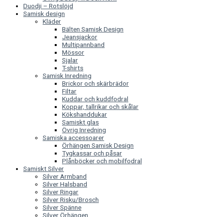
Duodji – Rotslöjd
Samisk design
Kläder
Bälten Samisk Design
Jeansjackor
Multipannband
Mössor
Sjalar
T-shirts
Samisk Inredning
Brickor och skärbrädor
Filtar
Kuddar och kuddfodral
Koppar, tallrikar och skålar
Kökshanddukar
Samiskt glas
Övrig Inredning
Samiska accessoarer
Örhängen Samisk Design
Tygkassar och påsar
Plånböcker och mobilfodral
Samiskt Silver
Silver Armband
Silver Halsband
Silver Ringar
Silver Risku/Brosch
Silver Spänne
Silver Örhängen