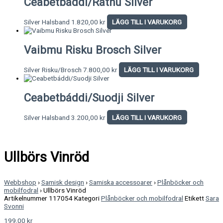
Ceabetbáddi/Rátnu Silver
Silver Halsband
1.820,00
kr
LÄGG TILL I VARUKORG
Vaibmu Risku Brosch Silver
Silver Risku/Brosch
7.800,00
kr
LÄGG TILL I VARUKORG
Ceabetbáddi/Suodji Silver
Silver Halsband
3.200,00
kr
LÄGG TILL I VARUKORG
Ullbörs Vinröd
Webbshop
›
Samisk design
›
Samiska accessoarer
›
Plånböcker och
mobilfodral
›
Ullbörs Vinröd
Artikelnummer
117054
Kategori
Plånböcker och mobilfodral
Etikett
Sara
Svonni
199,00
kr