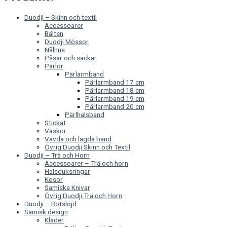
Duodji – Skinn och textil
Accessoarer
Bälten
Duodji Mössor
Nålhus
Påsar och säckar
Pärlor
Pärlarmband
Pärlarmband 17 cm
Pärlarmband 18 cm
Pärlarmband 19 cm
Pärlarmband 20 cm
Pärlhalsband
Stickat
Väskor
Vävda och lagda band
Övrig Duodji Skinn och Textil
Duodji – Trä och Horn
Accessoarer – Trä och horn
Halsduksringar
Kosor
Samiska Knivar
Övrig Duodji Trä och Horn
Duodji – Rotslöjd
Samisk design
Kläder