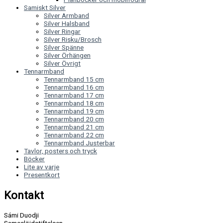
Samiskt Silver
Silver Armband
Silver Halsband
Silver Ringar
Silver Risku/Brosch
Silver Spänne
Silver Örhängen
Silver Övrigt
Tennarmband
Tennarmband 15 cm
Tennarmband 16 cm
Tennarmband 17 cm
Tennarmband 18 cm
Tennarmband 19 cm
Tennarmband 20 cm
Tennarmband 21 cm
Tennarmband 22 cm
Tennarmband Justerbar
Tavlor, posters och tryck
Böcker
Lite av varje
Presentkort
Kontakt
Sámi Duodji