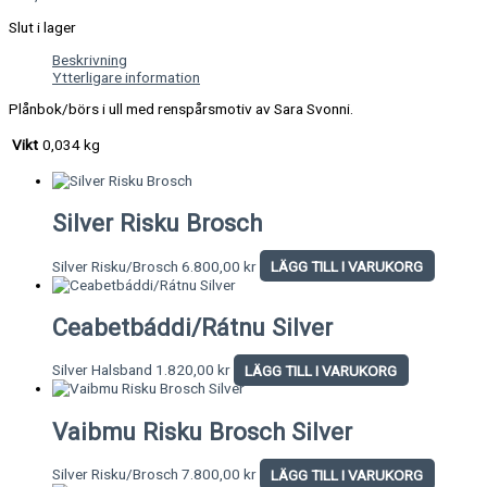
Slut i lager
Beskrivning
Ytterligare information
Plånbok/börs i ull med renspårsmotiv av Sara Svonni.
Vikt
0,034 kg
Silver Risku Brosch
Silver Risku/Brosch
6.800,00
kr
LÄGG TILL I VARUKORG
Ceabetbáddi/Rátnu Silver
Silver Halsband
1.820,00
kr
LÄGG TILL I VARUKORG
Vaibmu Risku Brosch Silver
Silver Risku/Brosch
7.800,00
kr
LÄGG TILL I VARUKORG