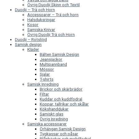
Övrig Duodji Skinn och Textil
Duodji – Trä och Horn
Accessoarer – Trä och horn
Halsduksringar
Kosor
Samiska Knivar
Övrig Duodji Trä och Horn
Duodji – Rotslöjd
Samisk design
Kläder
Bälten Samisk Design
Jeansjackor
Multipannband
Mössor
Sjalar
T-shirts
Samisk Inredning
Brickor och skärbrädor
Filtar
Kuddar och kuddfodral
Koppar, tallrikar och skålar
Kökshanddukar
Samiskt glas
Övrig Inredning
Samiska accessoarer
Örhängen Samisk Design
Tygkassar och påsar
Plånböcker och mobilfodral