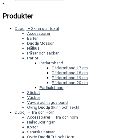
×
Produkter
Duodji – Skinn och textil
Accessoarer
Bälten
Duodji Mössor
Nålhus
Påsar och säckar
Pärlor
Pärlarmband
Pärlarmband 17 cm
Pärlarmband 18 cm
Pärlarmband 19 cm
Pärlarmband 20 cm
Pärlhalsband
Stickat
Väskor
Vävda och lagda band
Övrig Duodji Skinn och Textil
Duodji – Trä och Horn
Accessoarer – Trä och horn
Halsduksringar
Kosor
Samiska Knivar
Övrig Duodji Trä och Horn