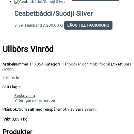
Ceabetbáddi/Suodji Silver
Silver Halsband
3.200,00
kr
LÄGG TILL I VARUKORG
Ullbörs Vinröd
Artikelnummer
117054
Kategori
Plånböcker och mobilfodral
Etikett
Sara
Svonni
199,00
kr
Slut i lager
Beskrivning
Ytterligare information
Plånbok/börs i ull med renspårsmotiv av Sara Svonni.
Vikt
0,034 kg
Produkter