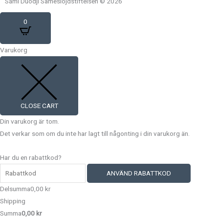
Sámi Duodji Sameslöjdstiftelsen © 2026
c
s
u
n
0
e
t
t
t
Varukorg
b
a
u
e
o
g
b
r
CLOSE CART
o
r
e
e
Din varukorg är tom.
Det verkar som om du inte har lagt till någonting i din varukorg än.
k
a
s
Har du en rabattkod?
m
t
ANVÄND RABATTKOD
Delsumma
0,00
kr
Shipping
Summa
0,00
kr