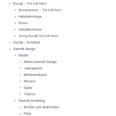
Duodji – Trä och Horn
Accessoarer – Trä och horn
Halsduksringar
Kosor
Samiska Knivar
Övrig Duodji Trä och Horn
Duodji – Rotslöjd
Samisk design
Kläder
Bälten Samisk Design
Jeansjackor
Multipannband
Mössor
Sjalar
T-shirts
Samisk Inredning
Brickor och skärbrädor
Filtar