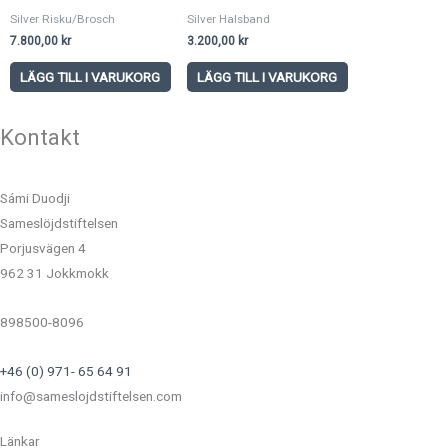
Silver Risku/Brosch
Silver Halsband
7.800,00
kr
3.200,00
kr
LÄGG TILL I VARUKORG
LÄGG TILL I VARUKORG
Kontakt
Sámi Duodji
Sameslöjdstiftelsen
Porjusvägen 4
962 31 Jokkmokk
898500-8096
+46 (0) 971- 65 64 91
info@sameslojdstiftelsen.com
Länkar