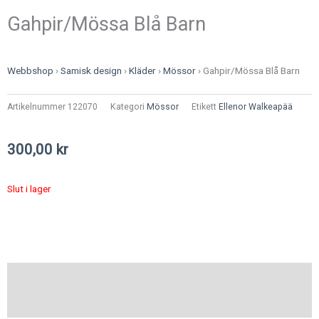
Gahpir/Mössa Blå Barn
Webbshop
›
Samisk design
›
Kläder
›
Mössor
›
Gahpir/Mössa Blå Barn
Artikelnummer
122070
Kategori
Mössor
Etikett
Ellenor Walkeapää
300,00
kr
Slut i lager
Beskrivning
Ytterligare information