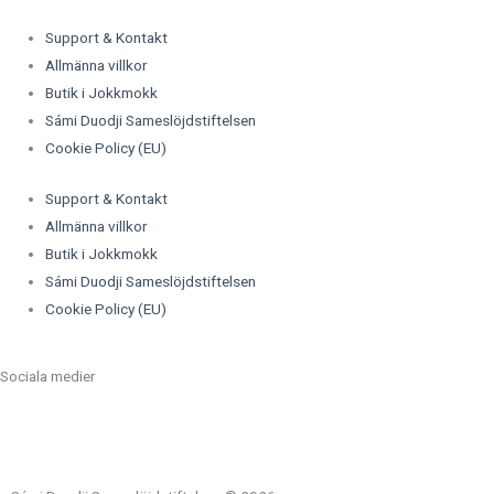
Support & Kontakt
Allmänna villkor
Butik i Jokkmokk
Sámi Duodji Sameslöjdstiftelsen
Cookie Policy (EU)
Support & Kontakt
Allmänna villkor
Butik i Jokkmokk
Sámi Duodji Sameslöjdstiftelsen
Cookie Policy (EU)
Sociala medier
F
I
Y
P
a
n
o
i