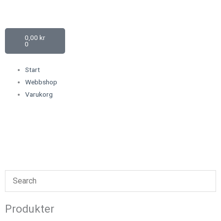
Hoppa
(opens
till
in
innehåll
a
Varukorg
0,00
kr
new
0
tab)
Start
Webbshop
Varukorg
Sök
Produkter