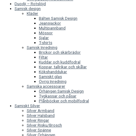
Duodji – Rotslöjd
Samisk design
Kläder
Bälten Samisk Design
Jeansjackor
Multipannband
Mössor
Sjalar
T-shirts
Samisk Inredning
Brickor och skärbrädor
Filtar
Kuddar och kuddfodral
Koppar, tallrikar och skålar
Kökshanddukar
Samiskt glas
Övrig Inredning
Samiska accessoarer
Örhängen Samisk Design
Tygkassar och påsar
Plånböcker och mobilfodral
Samiskt Silver
Silver Armband
Silver Halsband
Silver Ringar
Silver Risku/Brosch
Silver Spänne
Silver Örhängen