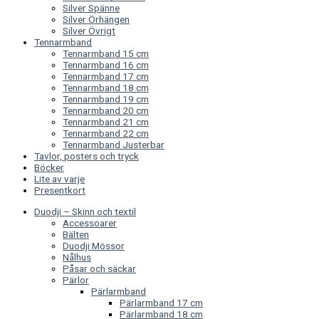
Silver Spänne
Silver Örhängen
Silver Övrigt
Tennarmband
Tennarmband 15 cm
Tennarmband 16 cm
Tennarmband 17 cm
Tennarmband 18 cm
Tennarmband 19 cm
Tennarmband 20 cm
Tennarmband 21 cm
Tennarmband 22 cm
Tennarmband Justerbar
Tavlor, posters och tryck
Böcker
Lite av varje
Presentkort
Duodji – Skinn och textil
Accessoarer
Bälten
Duodji Mössor
Nålhus
Påsar och säckar
Pärlor
Pärlarmband
Pärlarmband 17 cm
Pärlarmband 18 cm