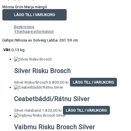
Mössa Grön Marja mängd
LÄGG TILL I VARUKORG
Beskrivning
Ytterligare information
Gáhpir/Mössa av Solveig Labba. Strl: 59 cm.
Vikt
0,13 kg
Silver Risku Brosch
Silver Risku/Brosch
6.800,00
kr
LÄGG TILL I VARUKORG
Ceabetbáddi/Rátnu Silver
Silver Halsband
1.820,00
kr
LÄGG TILL I VARUKORG
Vaibmu Risku Brosch Silver