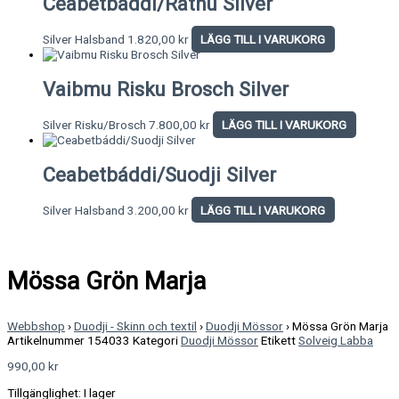
Ceabetbáddi/Rátnu Silver
Silver Halsband
1.820,00
kr
LÄGG TILL I VARUKORG
Vaibmu Risku Brosch Silver
Silver Risku/Brosch
7.800,00
kr
LÄGG TILL I VARUKORG
Ceabetbáddi/Suodji Silver
Silver Halsband
3.200,00
kr
LÄGG TILL I VARUKORG
Mössa Grön Marja
Webbshop
›
Duodji - Skinn och textil
›
Duodji Mössor
›
Mössa Grön Marja
Artikelnummer
154033
Kategori
Duodji Mössor
Etikett
Solveig Labba
990,00
kr
Tillgänglighet:
I lager