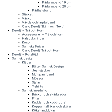
Pärlarmband 19 cm
Pärlarmband 20 cm
Pärlhalsband
Stickat
Väskor
Vävda och lagda band
Övrig Duodji Skinn och Textil
Duodji – Trä och Horn
Accessoarer – Trä och horn
Halsduksringar
Kosor
Samiska Knivar
Övrig Duodji Trä och Horn
Duodji – Rotslöjd
Samisk design
Kläder
Bälten Samisk Design
Jeansjackor
Multipannband
Mössor
Sjalar
T-shirts
Samisk Inredning
Brickor och skärbrädor
Filtar
Kuddar och kuddfodral
Koppar, tallrikar och skålar
Kökshanddukar