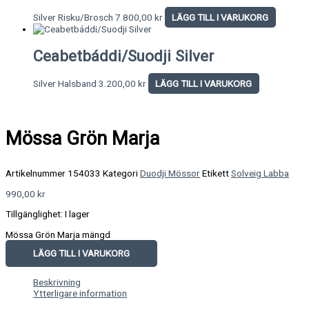
Silver Risku/Brosch
7.800,00
kr
LÄGG TILL I VARUKORG
Ceabetbáddi/Suodji Silver
Silver Halsband
3.200,00
kr
LÄGG TILL I VARUKORG
Mössa Grön Marja
Artikelnummer
154033
Kategori
Duodji Mössor
Etikett
Solveig Labba
990,00
kr
Tillgänglighet:
I lager
Mössa Grön Marja mängd
LÄGG TILL I VARUKORG
Beskrivning
Ytterligare information