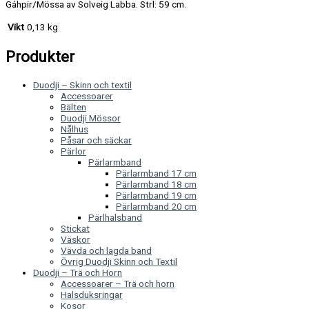
Gáhpir/Mössa av Solveig Labba. Strl: 59 cm.
Vikt
0,13 kg
Produkter
Duodji – Skinn och textil
Accessoarer
Bälten
Duodji Mössor
Nålhus
Påsar och säckar
Pärlor
Pärlarmband
Pärlarmband 17 cm
Pärlarmband 18 cm
Pärlarmband 19 cm
Pärlarmband 20 cm
Pärlhalsband
Stickat
Väskor
Vävda och lagda band
Övrig Duodji Skinn och Textil
Duodji – Trä och Horn
Accessoarer – Trä och horn
Halsduksringar
Kosor