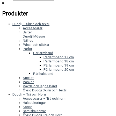
×
Produkter
Duodji – Skinn och textil
Accessoarer
Bälten
Duodji Mössor
Nålhus
Påsar och säckar
Pärlor
Pärlarmband
Pärlarmband 17 cm
Pärlarmband 18 cm
Pärlarmband 19 cm
Pärlarmband 20 cm
Pärlhalsband
Stickat
Väskor
Vävda och lagda band
Övrig Duodji Skinn och Textil
Duodji – Trä och Horn
Accessoarer – Trä och horn
Halsduksringar
Kosor
Samiska Knivar
Övrig Duodji Trä och Horn