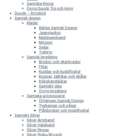
Samiska Knivar
Övrig Duodji Trä och Horn
Duodji – Rotslöjd
Samisk design
Kläder
Bälten Samisk Design
Jeansjackor
Multipannband
Mössor
Sjalar
T-shirts
Samisk Inredning
Brickor och skärbrädor
Filtar
Kuddar och kuddfodral
Koppar, tallrikar och skålar
Kökshanddukar
Samiskt glas
Övrig Inredning
Samiska accessoarer
Örhängen Samisk Design
Tygkassar och påsar
Plånböcker och mobilfodral
Samiskt Silver
Silver Armband
Silver Halsband
Silver Ringar
Silver Risku/Brosch