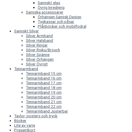
Samiskt glas
Övrig Inredning
Samiska accessoarer
Örhängen Samisk Design
Tygkassar och påsar
Plånböcker och mobilfodral
Samiskt Silver
Silver Armband
Silver Halsband
Silver Ringar
Silver Risku/Brosch
Silver Spänne
Silver Örhängen
Silver Övrigt
Tennarmband
Tennarmband 15 cm
Tennarmband 16 cm
Tennarmband 17 cm
Tennarmband 18 cm
Tennarmband 19 cm
Tennarmband 20 cm
Tennarmband 21 cm
Tennarmband 22 cm
Tennarmband Justerbar
Tavlor, posters och tryck
Böcker
Lite av varje
Presentkort