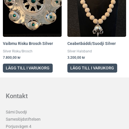
Vaibmu Risku Brosch Silver
Ceabetbáddi/Suodji Silver
Silver Risku/Brosch
Silver Halsband
7.800,00
kr
3.200,00
kr
LÄGG TILL I VARUKORG
LÄGG TILL I VARUKORG
Kontakt
Sámi Duodji
Sameslöjdstiftelsen
Porjusvägen 4