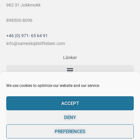
962 31 Jokkmokk
898500-8096
+46 (0) 971- 65 64 91
info@sameslojdstiftelsen.com
Länkar
Sociala medier
We use cookies to optimize our website and our service.
F
I
Y
P
a
n
o
i
ACCEPT
c
s
u
n
e
t
t
t
DENY
b
a
u
e
o
g
b
r
PREFERENCES
o
r
e
e
0
Sámi Duodji Sameslöjdstiftelsen © 2026
k
a
s