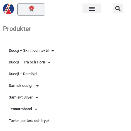
Hoppa
0
Varukorg
till
innehåll
Produkter
Duodji – Skinn och textil
Duodji – Trä och Horn
Duodji – Rotslöjd
Samisk design
Samiskt Silver
Tennarmband
Tavlor, posters och tryck