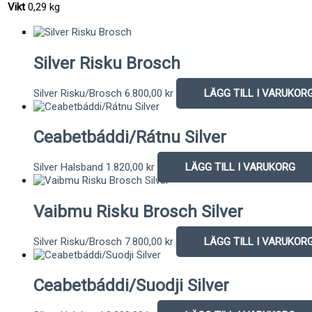
Vikt
0,29 kg
Silver Risku Brosch
Silver Risku/Brosch
6.800,00
kr
LÄGG TILL I VARUKOR
Ceabetbáddi/Rátnu Silver
Silver Halsband
1.820,00
kr
LÄGG TILL I VARUKORG
Vaibmu Risku Brosch Silver
Silver Risku/Brosch
7.800,00
kr
LÄGG TILL I VARUKOR
Ceabetbáddi/Suodji Silver