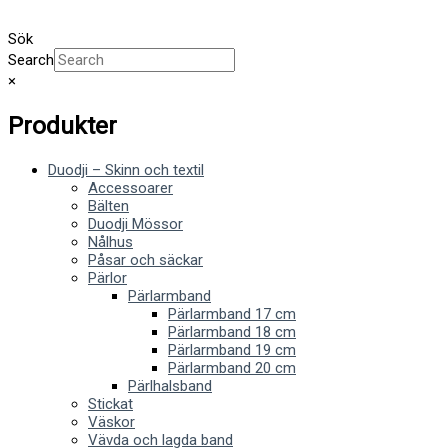
Sök
Search
×
Produkter
Duodji – Skinn och textil
Accessoarer
Bälten
Duodji Mössor
Nålhus
Påsar och säckar
Pärlor
Pärlarmband
Pärlarmband 17 cm
Pärlarmband 18 cm
Pärlarmband 19 cm
Pärlarmband 20 cm
Pärlhalsband
Stickat
Väskor
Vävda och lagda band