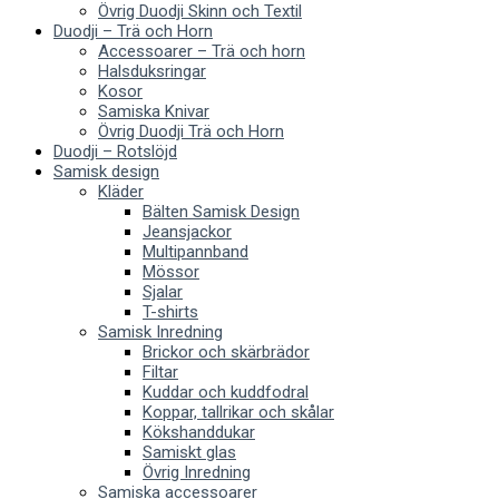
Övrig Duodji Skinn och Textil
Duodji – Trä och Horn
Accessoarer – Trä och horn
Halsduksringar
Kosor
Samiska Knivar
Övrig Duodji Trä och Horn
Duodji – Rotslöjd
Samisk design
Kläder
Bälten Samisk Design
Jeansjackor
Multipannband
Mössor
Sjalar
T-shirts
Samisk Inredning
Brickor och skärbrädor
Filtar
Kuddar och kuddfodral
Koppar, tallrikar och skålar
Kökshanddukar
Samiskt glas
Övrig Inredning
Samiska accessoarer