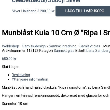
Ceabetbáddi/Suodji Silver
Silver Halsband
3.200,00
kr
LÄGG TILL I VARUKORG
Munblåst Kula 10 Cm Ø ”Ripa I S
Webbshop
›
Samisk design
›
Samisk Inredning
›
Samiskt glas
›
Munb
Artikelnummer
112192
Kategori
Samiskt glas
Etikett
Lena Sandber
680,00
kr
Slut i lager
Beskrivning
Ytterligare information
Munblåst och handmålad glaskula, ”Ripa i snöstorm”, av Lena San
Hänger i en tvinnad renskinnssnodd, dekorerad med glaspärlor och
Diameter: 10 cm