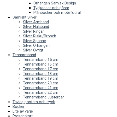
Örhängen Samisk Design
Tygkassar och påsar
Plånböcker och mobilfodral
Samiskt Silver
Silver Armband
Silver Halsband
Silver Ringar
Silver Risku/Brosch
Silver Spänne
Silver Örhängen
Silver Övrigt
Tennarmband
Tennarmband 15 cm
Tennarmband 16 cm
Tennarmband 17 cm
Tennarmband 18 cm
Tennarmband 19 cm
Tennarmband 20 cm
Tennarmband 21 cm
Tennarmband 22 cm
Tennarmband Justerbar
Tavlor, posters och tryck
Böcker
Lite av varje
Presentkort