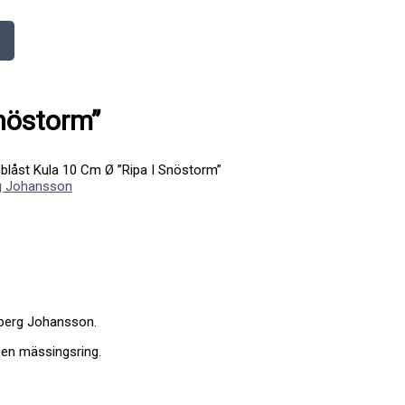
nöstorm”
låst Kula 10 Cm Ø ”Ripa I Snöstorm”
g Johansson
dberg Johansson.
 en mässingsring.