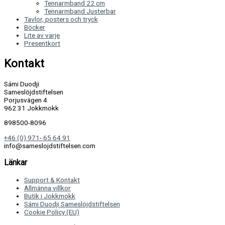
Tennarmband 22 cm
Tennarmband Justerbar
Tavlor, posters och tryck
Böcker
Lite av varje
Presentkort
Kontakt
Sámi Duodji
Sameslöjdstiftelsen
Porjusvägen 4
962 31 Jokkmokk
898500-8096
+46 (0) 971- 65 64 91
info@sameslojdstiftelsen.com
Länkar
Support & Kontakt
Allmänna villkor
Butik i Jokkmokk
Sámi Duodji Sameslöjdstiftelsen
Cookie Policy (EU)