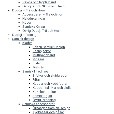
Vävda och lagda band
Övrig Duodji Skinn och Textil
Duodji – Trä och Horn
Accessoarer – Trä och horn
Halsduksringar
Kosor
Samiska Knivar
Övrig Duodji Trä och Horn
Duodji – Rotslöjd
Samisk design
Kläder
Bälten Samisk Design
Jeansjackor
Multipannband
Mössor
Sjalar
T-shirts
Samisk Inredning
Brickor och skärbrädor
Filtar
Kuddar och kuddfodral
Koppar, tallrikar och skålar
Kökshanddukar
Samiskt glas
Övrig Inredning
Samiska accessoarer
Örhängen Samisk Design
Tygkassar och påsar