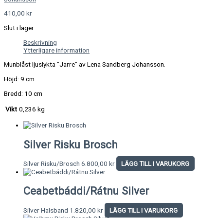
410,00
kr
Slut i lager
Beskrivning
Ytterligare information
Munblåst ljuslykta ”Jarre” av Lena Sandberg Johansson.
Höjd: 9 cm
Bredd: 10 cm
Vikt
0,236 kg
Silver Risku Brosch
Silver Risku/Brosch
6.800,00
kr
LÄGG TILL I VARUKORG
Ceabetbáddi/Rátnu Silver
Silver Halsband
1.820,00
kr
LÄGG TILL I VARUKORG