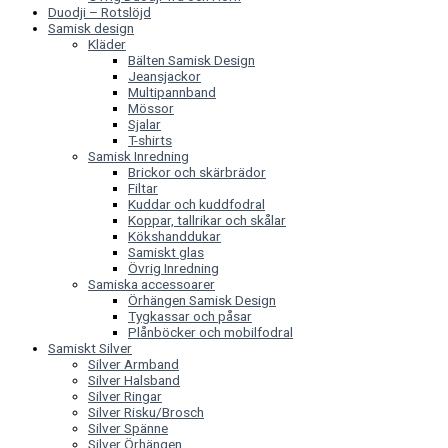
Duodji – Rotslöjd
Samisk design
Kläder
Bälten Samisk Design
Jeansjackor
Multipannband
Mössor
Sjalar
T-shirts
Samisk Inredning
Brickor och skärbrädor
Filtar
Kuddar och kuddfodral
Koppar, tallrikar och skålar
Kökshanddukar
Samiskt glas
Övrig Inredning
Samiska accessoarer
Örhängen Samisk Design
Tygkassar och påsar
Plånböcker och mobilfodral
Samiskt Silver
Silver Armband
Silver Halsband
Silver Ringar
Silver Risku/Brosch
Silver Spänne
Silver Örhängen