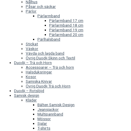
Nålhus
Påsar och säckar
Pärlor
Pärlarmband
Pärlarmband 17 cm
Pärlarmband 18 cm
Pärlarmband 19 cm
Pärlarmband 20 cm
Pärlhalsband
Stickat
Väskor
Vävda och lagda band
Övrig Duodji Skinn och Textil
Duodji – Trä och Horn
Accessoarer – Trä och horn
Halsduksringar
Kosor
Samiska Knivar
Övrig Duodji Trä och Horn
Duodji – Rotslöjd
Samisk design
Kläder
Bälten Samisk Design
Jeansjackor
Multipannband
Mössor
Sjalar
T-shirts