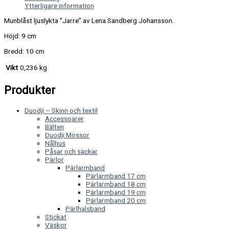
Ytterligare information
Munblåst ljuslykta ”Jarre” av Lena Sandberg Johansson.
Höjd: 9 cm
Bredd: 10 cm
Vikt
0,236 kg
Produkter
Duodji – Skinn och textil
Accessoarer
Bälten
Duodji Mössor
Nålhus
Påsar och säckar
Pärlor
Pärlarmband
Pärlarmband 17 cm
Pärlarmband 18 cm
Pärlarmband 19 cm
Pärlarmband 20 cm
Pärlhalsband
Stickat
Väskor