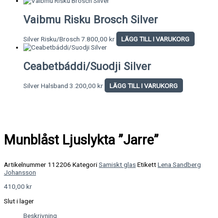
Vaibmu Risku Brosch Silver
Silver Risku/Brosch
7.800,00
kr
LÄGG TILL I VARUKORG
Ceabetbáddi/Suodji Silver
Silver Halsband
3.200,00
kr
LÄGG TILL I VARUKORG
Munblåst Ljuslykta ”Jarre”
Artikelnummer
112206
Kategori
Samiskt glas
Etikett
Lena Sandberg
Johansson
410,00
kr
Slut i lager
Beskrivning