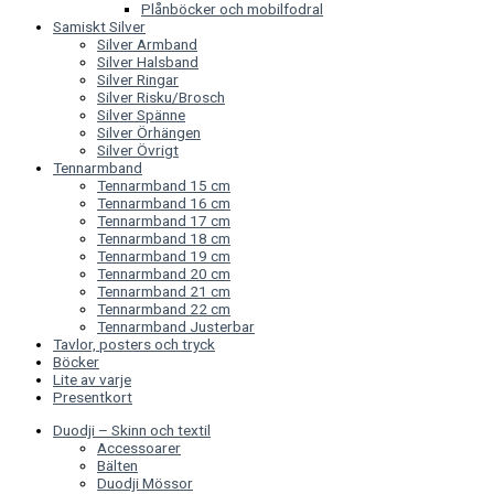
Plånböcker och mobilfodral
Samiskt Silver
Silver Armband
Silver Halsband
Silver Ringar
Silver Risku/Brosch
Silver Spänne
Silver Örhängen
Silver Övrigt
Tennarmband
Tennarmband 15 cm
Tennarmband 16 cm
Tennarmband 17 cm
Tennarmband 18 cm
Tennarmband 19 cm
Tennarmband 20 cm
Tennarmband 21 cm
Tennarmband 22 cm
Tennarmband Justerbar
Tavlor, posters och tryck
Böcker
Lite av varje
Presentkort
Duodji – Skinn och textil
Accessoarer
Bälten
Duodji Mössor