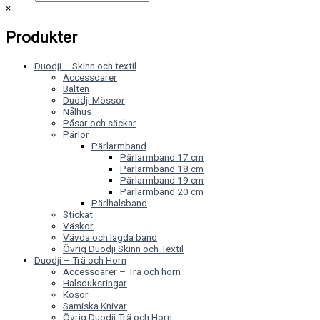
×
Produkter
Duodji – Skinn och textil
Accessoarer
Bälten
Duodji Mössor
Nålhus
Påsar och säckar
Pärlor
Pärlarmband
Pärlarmband 17 cm
Pärlarmband 18 cm
Pärlarmband 19 cm
Pärlarmband 20 cm
Pärlhalsband
Stickat
Väskor
Vävda och lagda band
Övrig Duodji Skinn och Textil
Duodji – Trä och Horn
Accessoarer – Trä och horn
Halsduksringar
Kosor
Samiska Knivar
Övrig Duodji Trä och Horn