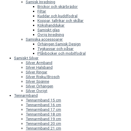
Samisk Inredning
Brickor och skärbrädor
Filtar
Kuddar och kuddfodral
Koppar, tallrikar och skålar
Kökshanddukar
Samiskt glas
Övrig Inredning
Samiska accessoarer
Örhängen Samisk Design
Tygkassar och påsar
Plånböcker och mobilfodral
Samiskt Silver
Silver Armband
Silver Halsband
Silver Ringar
Silver Risku/Brosch
Silver Spänne
Silver Örhängen
Silver Övrigt
Tennarmband
Tennarmband 15 cm
Tennarmband 16 cm
Tennarmband 17 cm
Tennarmband 18 cm
Tennarmband 19 cm
Tennarmband 20 cm
Tennarmband 21 cm