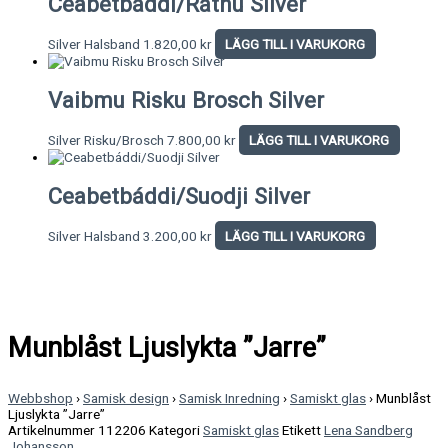
Ceabetbáddi/Rátnu Silver
Silver Halsband
1.820,00
kr
LÄGG TILL I VARUKORG
Vaibmu Risku Brosch Silver
Silver Risku/Brosch
7.800,00
kr
LÄGG TILL I VARUKORG
Ceabetbáddi/Suodji Silver
Silver Halsband
3.200,00
kr
LÄGG TILL I VARUKORG
Munblåst Ljuslykta ”Jarre”
Webbshop
›
Samisk design
›
Samisk Inredning
›
Samiskt glas
›
Munblåst
Ljuslykta ”Jarre”
Artikelnummer
112206
Kategori
Samiskt glas
Etikett
Lena Sandberg
Johansson