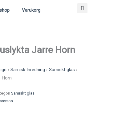
shop
Varukorg
uslykta Jarre Horn
ign
›
Samisk Inredning
›
Samiskt glas
›
e Horn
tegori
Samiskt glas
hansson