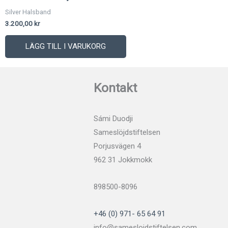
Silver Halsband
3.200,00
kr
LÄGG TILL I VARUKORG
Kontakt
Sámi Duodji
Sameslöjdstiftelsen
Porjusvägen 4
962 31 Jokkmokk
898500-8096
+46 (0) 971- 65 64 91
info@sameslojdstiftelsen.com