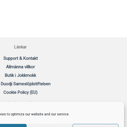
Länkar
Support & Kontakt
Allmänna villkor
Butik i Jokkmokk
 Duodji Sameslöjdstiftelsen
Cookie Policy (EU)
Sociala medier
F
I
Y
P
ies to optimize our website and our service.
a
n
o
i
c
s
u
n