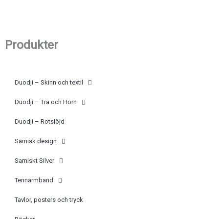
Hoppa
till
innehåll
Produkter
Duodji – Skinn och textil
Duodji – Trä och Horn
Duodji – Rotslöjd
Samisk design
Samiskt Silver
Tennarmband
Tavlor, posters och tryck