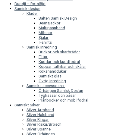
Duodji – Rotslöjd
Samisk design
Kläder
Bälten Samisk Design
Jeansjackor
Multipannband
Mössor
Sjalar
T-shirts
Samisk Inredning
Brickor och skärbrädor
Filtar
Kuddar och kuddfodral
Koppar, tallrikar och skålar
Kökshanddukar
Samiskt glas
Övrig Inredning
Samiska accessoarer
Örhängen Samisk Design
Tygkassar och påsar
Plånböcker och mobilfodral
Samiskt Silver
Silver Armband
Silver Halsband
Silver Ringar
Silver Risku/Brosch
Silver Spänne
Silver Örhängen