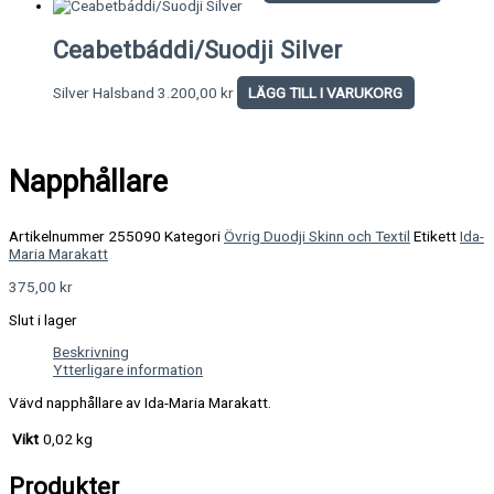
Ceabetbáddi/Suodji Silver
Silver Halsband
3.200,00
kr
LÄGG TILL I VARUKORG
Napphållare
Artikelnummer
255090
Kategori
Övrig Duodji Skinn och Textil
Etikett
Ida-
Maria Marakatt
375,00
kr
Slut i lager
Beskrivning
Ytterligare information
Vävd napphållare av Ida-Maria Marakatt.
Vikt
0,02 kg
Produkter