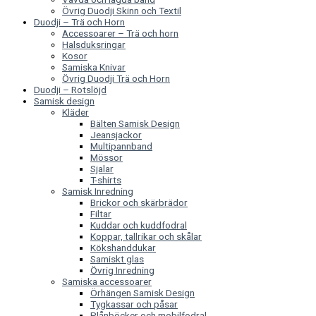
Övrig Duodji Skinn och Textil
Duodji – Trä och Horn
Accessoarer – Trä och horn
Halsduksringar
Kosor
Samiska Knivar
Övrig Duodji Trä och Horn
Duodji – Rotslöjd
Samisk design
Kläder
Bälten Samisk Design
Jeansjackor
Multipannband
Mössor
Sjalar
T-shirts
Samisk Inredning
Brickor och skärbrädor
Filtar
Kuddar och kuddfodral
Koppar, tallrikar och skålar
Kökshanddukar
Samiskt glas
Övrig Inredning
Samiska accessoarer
Örhängen Samisk Design
Tygkassar och påsar
Plånböcker och mobilfodral