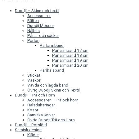
Duodji – Skinn och textil
Accessoarer
Bälten
Duodji Mössor
Nålhus
Påsar och säckar
Pärlor
Pärlarmband
Pärlarmband 17 cm
Pärlarmband 18 cm
Pärlarmband 19 cm
Pärlarmband 20 cm
Pärlhalsband
Stickat
Väskor
Vävda och lagda band
Övrig Duodji Skinn och Textil
Duodji – Trä och Horn
Accessoarer – Trä och horn
Halsduksringar
Kosor
Samiska Knivar
Övrig Duodji Trä och Horn
Duodji – Rotslöjd
Samisk design
Kläder