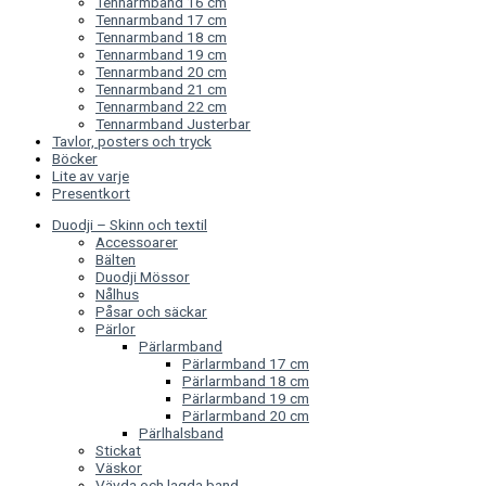
Tennarmband 16 cm
Tennarmband 17 cm
Tennarmband 18 cm
Tennarmband 19 cm
Tennarmband 20 cm
Tennarmband 21 cm
Tennarmband 22 cm
Tennarmband Justerbar
Tavlor, posters och tryck
Böcker
Lite av varje
Presentkort
Duodji – Skinn och textil
Accessoarer
Bälten
Duodji Mössor
Nålhus
Påsar och säckar
Pärlor
Pärlarmband
Pärlarmband 17 cm
Pärlarmband 18 cm
Pärlarmband 19 cm
Pärlarmband 20 cm
Pärlhalsband
Stickat
Väskor
Vävda och lagda band