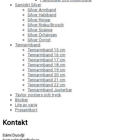
Samiskt Silver
Silver Armband
Silver Halsband
Silver Ringar
Silver Risku/Brosch
Silver Spänne
Silver Örhängen
Silver Övrigt
Tennarmband
Tennarmband 15 cm
Tennarmband 16 cm
Tennarmband 17 cm
Tennarmband 18 cm
Tennarmband 19 cm
Tennarmband 20 cm
Tennarmband 21 cm
Tennarmband 22 cm
Tennarmband Justerbar
Tavlor, posters och tryck
Böcker
Lite av varje
Presentkort
Kontakt
Sámi Duodji