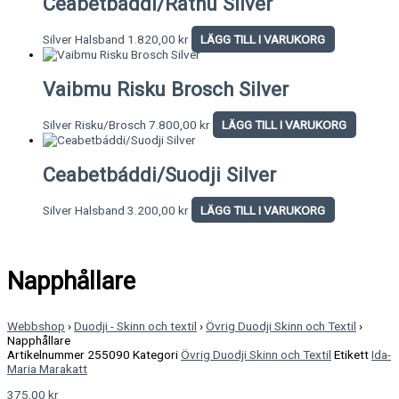
Ceabetbáddi/Rátnu Silver
Silver Halsband
1.820,00
kr
LÄGG TILL I VARUKORG
Vaibmu Risku Brosch Silver
Silver Risku/Brosch
7.800,00
kr
LÄGG TILL I VARUKORG
Ceabetbáddi/Suodji Silver
Silver Halsband
3.200,00
kr
LÄGG TILL I VARUKORG
Napphållare
Webbshop
›
Duodji - Skinn och textil
›
Övrig Duodji Skinn och Textil
›
Napphållare
Artikelnummer
255090
Kategori
Övrig Duodji Skinn och Textil
Etikett
Ida-
Maria Marakatt
375,00
kr