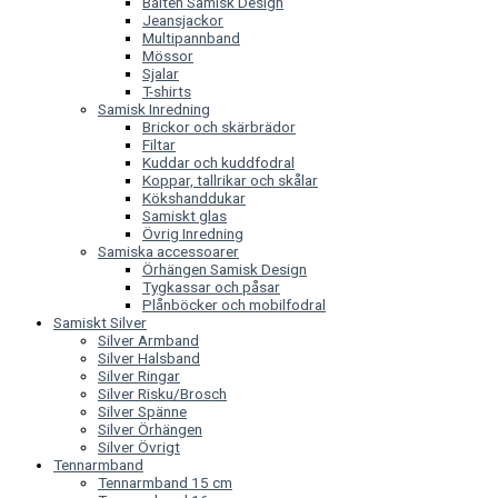
Bälten Samisk Design
Jeansjackor
Multipannband
Mössor
Sjalar
T-shirts
Samisk Inredning
Brickor och skärbrädor
Filtar
Kuddar och kuddfodral
Koppar, tallrikar och skålar
Kökshanddukar
Samiskt glas
Övrig Inredning
Samiska accessoarer
Örhängen Samisk Design
Tygkassar och påsar
Plånböcker och mobilfodral
Samiskt Silver
Silver Armband
Silver Halsband
Silver Ringar
Silver Risku/Brosch
Silver Spänne
Silver Örhängen
Silver Övrigt
Tennarmband
Tennarmband 15 cm