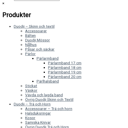
×
Produkter
Duodji – Skinn och textil
Accessoarer
Bälten
Duodji Mössor
Nålhus
Påsar och säckar
Pärlor
Pärlarmband
Pärlarmband 17 cm
Pärlarmband 18 cm
Pärlarmband 19 cm
Pärlarmband 20 cm
Pärlhalsband
Stickat
Väskor
Vävda och lagda band
Övrig Duodji Skinn och Textil
Duodji – Trä och Horn
Accessoarer – Trä och horn
Halsduksringar
Kosor
Samiska Knivar
Övrig Duodji Trä och Horn