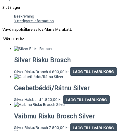
Slut i lager
Beskrivning
Ytterligare information
Vävd napphållare av Ida-Maria Marakatt.
Vikt
0,02 kg
Silver Risku Brosch
Silver Risku/Brosch
6.800,00
kr
LÄGG TILL I VARUKORG
Ceabetbáddi/Rátnu Silver
Silver Halsband
1.820,00
kr
LÄGG TILL I VARUKORG
Vaibmu Risku Brosch Silver
Silver Risku/Brosch
7.800,00
kr
LÄGG TILL I VARUKORG