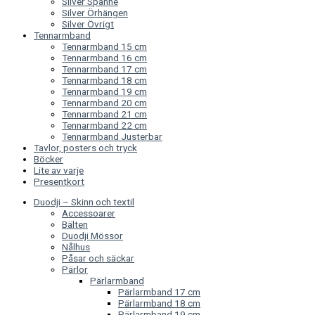
Silver Spänne
Silver Örhängen
Silver Övrigt
Tennarmband
Tennarmband 15 cm
Tennarmband 16 cm
Tennarmband 17 cm
Tennarmband 18 cm
Tennarmband 19 cm
Tennarmband 20 cm
Tennarmband 21 cm
Tennarmband 22 cm
Tennarmband Justerbar
Tavlor, posters och tryck
Böcker
Lite av varje
Presentkort
Duodji – Skinn och textil
Accessoarer
Bälten
Duodji Mössor
Nålhus
Påsar och säckar
Pärlor
Pärlarmband
Pärlarmband 17 cm
Pärlarmband 18 cm
Pärlarmband 19 cm