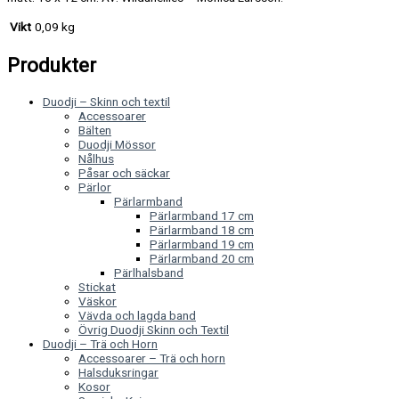
Vikt
0,09 kg
Produkter
Duodji – Skinn och textil
Accessoarer
Bälten
Duodji Mössor
Nålhus
Påsar och säckar
Pärlor
Pärlarmband
Pärlarmband 17 cm
Pärlarmband 18 cm
Pärlarmband 19 cm
Pärlarmband 20 cm
Pärlhalsband
Stickat
Väskor
Vävda och lagda band
Övrig Duodji Skinn och Textil
Duodji – Trä och Horn
Accessoarer – Trä och horn
Halsduksringar
Kosor