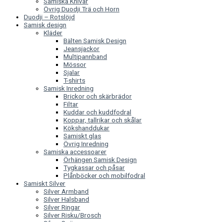
Samiska Knivar
Övrig Duodji Trä och Horn
Duodji – Rotslöjd
Samisk design
Kläder
Bälten Samisk Design
Jeansjackor
Multipannband
Mössor
Sjalar
T-shirts
Samisk Inredning
Brickor och skärbrädor
Filtar
Kuddar och kuddfodral
Koppar, tallrikar och skålar
Kökshanddukar
Samiskt glas
Övrig Inredning
Samiska accessoarer
Örhängen Samisk Design
Tygkassar och påsar
Plånböcker och mobilfodral
Samiskt Silver
Silver Armband
Silver Halsband
Silver Ringar
Silver Risku/Brosch