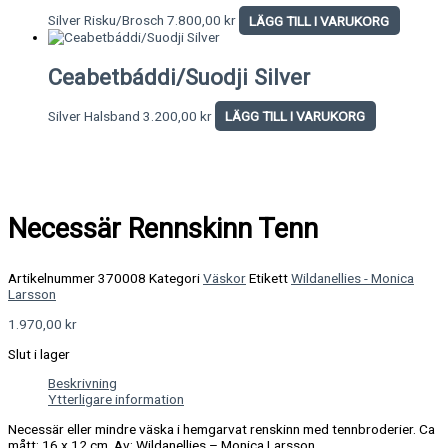
Silver Risku/Brosch
7.800,00
kr
LÄGG TILL I VARUKORG
Ceabetbáddi/Suodji Silver
Silver Halsband
3.200,00
kr
LÄGG TILL I VARUKORG
Necessär Rennskinn Tenn
Artikelnummer
370008
Kategori
Väskor
Etikett
Wildanellies - Monica
Larsson
1.970,00
kr
Slut i lager
Beskrivning
Ytterligare information
Necessär eller mindre väska i hemgarvat renskinn med tennbroderier. Ca
mått: 16 x 12 cm. Av: Wildanellies – Monica Larsson.