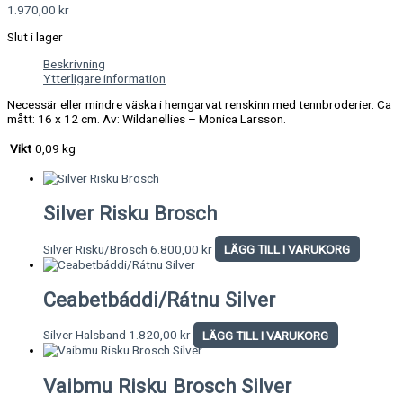
1.970,00
kr
Slut i lager
Beskrivning
Ytterligare information
Necessär eller mindre väska i hemgarvat renskinn med tennbroderier. Ca
mått: 16 x 12 cm. Av: Wildanellies – Monica Larsson.
Vikt
0,09 kg
Silver Risku Brosch
Silver Risku/Brosch
6.800,00
kr
LÄGG TILL I VARUKORG
Ceabetbáddi/Rátnu Silver
Silver Halsband
1.820,00
kr
LÄGG TILL I VARUKORG
Vaibmu Risku Brosch Silver