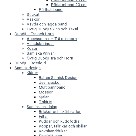
Pärlarmband 20 cm
Pärlhalsband
Stickat
Väskor
Vävda och lagda band
Övrig Duodji Skinn och Textil
Duodji – Trä och Horn
Accessoarer – Trä och horn
Halsduksringar
Kosor
Samiska Knivar
Övrig Duodji Trä och Horn
Duodji – Rotslöjd
Samisk design
Kläder
Bälten Samisk Design
Jeansjackor
Multipannband
Mössor
Sjalar
T-shirts
Samisk Inredning
Brickor och skärbrädor
Filtar
Kuddar och kuddfodral
Koppar, tallrikar och skålar
Kökshanddukar
Samiskt glas