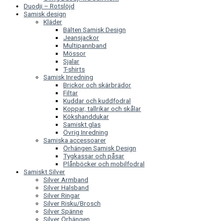
Duodji – Rotslöjd
Samisk design
Kläder
Bälten Samisk Design
Jeansjackor
Multipannband
Mössor
Sjalar
T-shirts
Samisk Inredning
Brickor och skärbrädor
Filtar
Kuddar och kuddfodral
Koppar, tallrikar och skålar
Kökshanddukar
Samiskt glas
Övrig Inredning
Samiska accessoarer
Örhängen Samisk Design
Tygkassar och påsar
Plånböcker och mobilfodral
Samiskt Silver
Silver Armband
Silver Halsband
Silver Ringar
Silver Risku/Brosch
Silver Spänne
Silver Örhängen