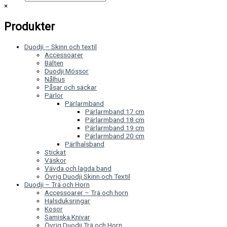
×
Produkter
Duodji – Skinn och textil
Accessoarer
Bälten
Duodji Mössor
Nålhus
Påsar och säckar
Pärlor
Pärlarmband
Pärlarmband 17 cm
Pärlarmband 18 cm
Pärlarmband 19 cm
Pärlarmband 20 cm
Pärlhalsband
Stickat
Väskor
Vävda och lagda band
Övrig Duodji Skinn och Textil
Duodji – Trä och Horn
Accessoarer – Trä och horn
Halsduksringar
Kosor
Samiska Knivar
Övrig Duodji Trä och Horn