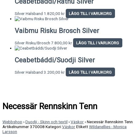
Ceabetbáddi/Rátnu Silver
Silver Halsband
1.820,00
kr
LÄGG TILL I VARUKORG
Vaibmu Risku Brosch Silver
Silver Risku/Brosch
7.800,00
kr
LÄGG TILL I VARUKORG
Ceabetbáddi/Suodji Silver
Silver Halsband
3.200,00
kr
LÄGG TILL I VARUKORG
Necessär Rennskinn Tenn
Webbshop
›
Duodji - Skinn och textil
›
Väskor
›
Necessär Rennskinn Tenn
Artikelnummer
370008
Kategori
Väskor
Etikett
Wildanellies - Monica
Larsson