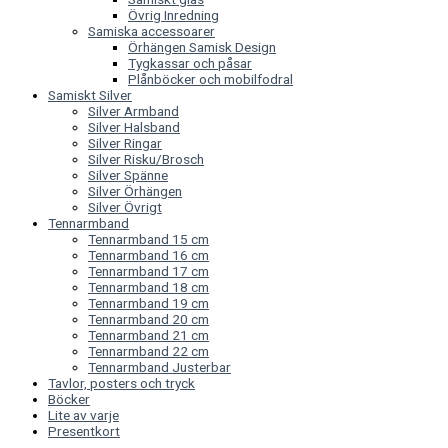
Övrig Inredning
Samiska accessoarer
Örhängen Samisk Design
Tygkassar och påsar
Plånböcker och mobilfodral
Samiskt Silver
Silver Armband
Silver Halsband
Silver Ringar
Silver Risku/Brosch
Silver Spänne
Silver Örhängen
Silver Övrigt
Tennarmband
Tennarmband 15 cm
Tennarmband 16 cm
Tennarmband 17 cm
Tennarmband 18 cm
Tennarmband 19 cm
Tennarmband 20 cm
Tennarmband 21 cm
Tennarmband 22 cm
Tennarmband Justerbar
Tavlor, posters och tryck
Böcker
Lite av varje
Presentkort