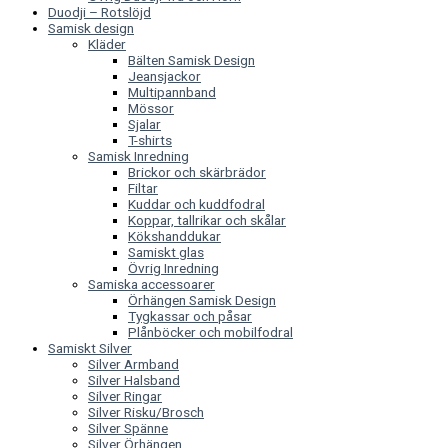
Duodji – Rotslöjd
Samisk design
Kläder
Bälten Samisk Design
Jeansjackor
Multipannband
Mössor
Sjalar
T-shirts
Samisk Inredning
Brickor och skärbrädor
Filtar
Kuddar och kuddfodral
Koppar, tallrikar och skålar
Kökshanddukar
Samiskt glas
Övrig Inredning
Samiska accessoarer
Örhängen Samisk Design
Tygkassar och påsar
Plånböcker och mobilfodral
Samiskt Silver
Silver Armband
Silver Halsband
Silver Ringar
Silver Risku/Brosch
Silver Spänne
Silver Örhängen