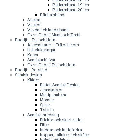
Pärlarmband 19 cm
Pärlarmband 20 cm
Pärlhalsband
Stickat
Väskor
Vävda och lagda band
Övrig Duodji Skinn och Textil
Duodji – Trä och Horn
Accessoarer – Trä och horn
Halsduksringar
Kosor
Samiska Knivar
Övrig Duodji Trä och Horn
Duodji – Rotslöjd
Samisk design
Kläder
Bälten Samisk Design
Jeansjackor
Multipannband
Mössor
Sjalar
T-shirts
Samisk Inredning
Brickor och skärbrädor
Filtar
Kuddar och kuddfodral
Koppar, tallrikar och skålar
Kökshanddukar