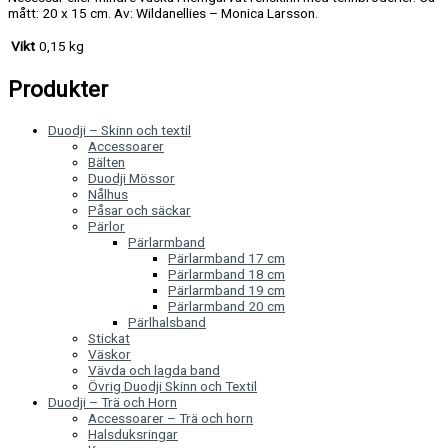
mått: 20 x 15 cm. Av: Wildanellies – Monica Larsson.
Vikt
0,15 kg
Produkter
Duodji – Skinn och textil
Accessoarer
Bälten
Duodji Mössor
Nålhus
Påsar och säckar
Pärlor
Pärlarmband
Pärlarmband 17 cm
Pärlarmband 18 cm
Pärlarmband 19 cm
Pärlarmband 20 cm
Pärlhalsband
Stickat
Väskor
Vävda och lagda band
Övrig Duodji Skinn och Textil
Duodji – Trä och Horn
Accessoarer – Trä och horn
Halsduksringar