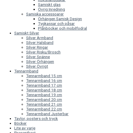
Samiskt glas
Övrig Inredning
Samiska accessoarer
Örhängen Samisk Design
Tygkassar och påsar
Plånböcker och mobilfodral
Samiskt Silver
Silver Armband
Silver Halsband
Silver Ringar
Silver Risku/Brosch
Silver Spänne
Silver Örhängen
Silver Övrigt
Tennarmband
Tennarmband 15 cm
Tennarmband 16 cm
Tennarmband 17 cm
Tennarmband 18 cm
Tennarmband 19 cm
Tennarmband 20 cm
Tennarmband 21 cm
Tennarmband 22 cm
Tennarmband Justerbar
Tavlor, posters och tryck
Böcker
Lite av varje
Presentkort