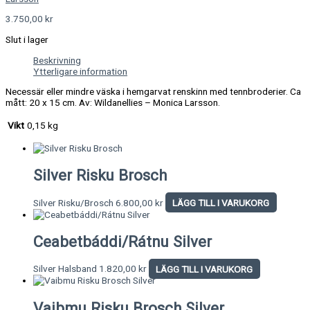
3.750,00
kr
Slut i lager
Beskrivning
Ytterligare information
Necessär eller mindre väska i hemgarvat renskinn med tennbroderier. Ca
mått: 20 x 15 cm. Av: Wildanellies – Monica Larsson.
Vikt
0,15 kg
Silver Risku Brosch
Silver Risku/Brosch
6.800,00
kr
LÄGG TILL I VARUKORG
Ceabetbáddi/Rátnu Silver
Silver Halsband
1.820,00
kr
LÄGG TILL I VARUKORG
Vaibmu Risku Brosch Silver