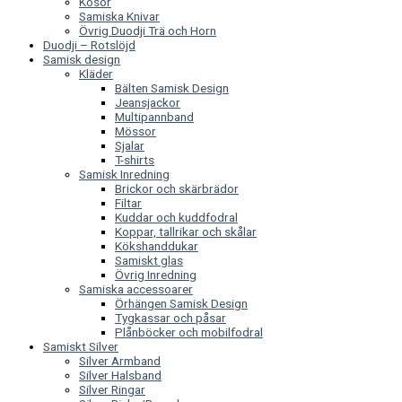
Kosor
Samiska Knivar
Övrig Duodji Trä och Horn
Duodji – Rotslöjd
Samisk design
Kläder
Bälten Samisk Design
Jeansjackor
Multipannband
Mössor
Sjalar
T-shirts
Samisk Inredning
Brickor och skärbrädor
Filtar
Kuddar och kuddfodral
Koppar, tallrikar och skålar
Kökshanddukar
Samiskt glas
Övrig Inredning
Samiska accessoarer
Örhängen Samisk Design
Tygkassar och påsar
Plånböcker och mobilfodral
Samiskt Silver
Silver Armband
Silver Halsband
Silver Ringar