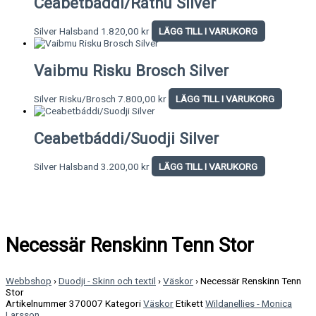
Ceabetbáddi/Rátnu Silver
Silver Halsband
1.820,00
kr
LÄGG TILL I VARUKORG
Vaibmu Risku Brosch Silver
Silver Risku/Brosch
7.800,00
kr
LÄGG TILL I VARUKORG
Ceabetbáddi/Suodji Silver
Silver Halsband
3.200,00
kr
LÄGG TILL I VARUKORG
Necessär Renskinn Tenn Stor
Webbshop
›
Duodji - Skinn och textil
›
Väskor
›
Necessär Renskinn Tenn
Stor
Artikelnummer
370007
Kategori
Väskor
Etikett
Wildanellies - Monica
Larsson