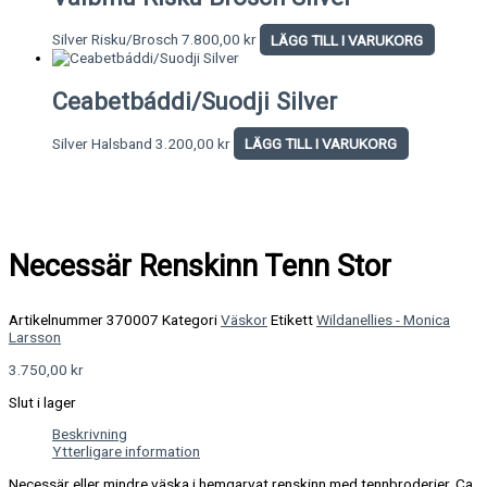
Silver Risku/Brosch
7.800,00
kr
LÄGG TILL I VARUKORG
Ceabetbáddi/Suodji Silver
Silver Halsband
3.200,00
kr
LÄGG TILL I VARUKORG
Necessär Renskinn Tenn Stor
Artikelnummer
370007
Kategori
Väskor
Etikett
Wildanellies - Monica
Larsson
3.750,00
kr
Slut i lager
Beskrivning
Ytterligare information
Necessär eller mindre väska i hemgarvat renskinn med tennbroderier. Ca