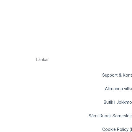
Länkar
Support & Kont
Allmänna villk
Butik i Jokkm
Sámi Duodji Sameslöjd
Cookie Policy (