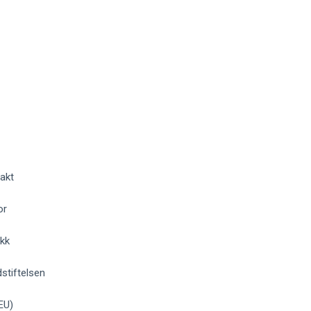
akt
or
okk
stiftelsen
EU)