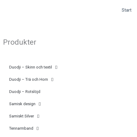
Hoppa
(opens
Start
till
in
innehåll
a
new
tab)
Produkter
Duodji – Skinn och textil
Duodji – Trä och Horn
Duodji – Rotslöjd
Samisk design
Samiskt Silver
Tennarmband