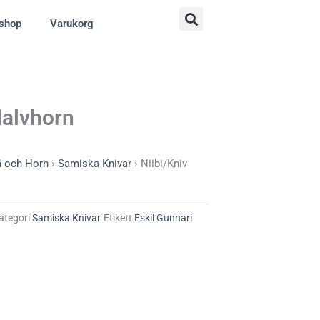
shop
Varukorg
Halvhorn
rä och Horn
›
Samiska Knivar
›
Niibi/Kniv
ategori
Samiska Knivar
Etikett
Eskil Gunnari