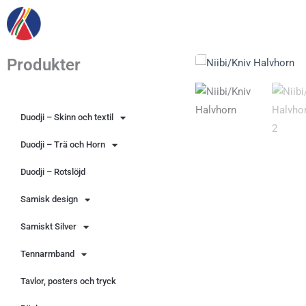
Hoppa
till
innehåll
Produkter
Duodji – Skinn och textil
Duodji – Trä och Horn
Duodji – Rotslöjd
Samisk design
Samiskt Silver
Tennarmband
Tavlor, posters och tryck