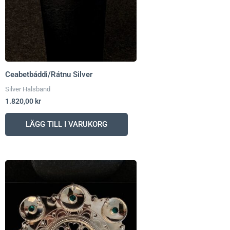
Ceabetbáddi/Rátnu Silver
Silver Halsband
1.820,00
kr
LÄGG TILL I VARUKORG