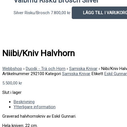
Vaibmu Risku Brosch Silver
Silver Risku/Brosch
7.800,00
kr
LÄGG TILL I VARUKOR
Niibi/Kniv Halvhorn
Webbshop
›
Duodji - Trä och Horn
›
Samiska Knivar
›
Niibi/Kniv Hal
Artikelnummer
292100
Kategori
Samiska Knivar
Etikett
Eskil Gunnar
5.500,00
kr
Slut i lager
Beskrivning
Ytterligare information
Graverad halvhornskniv av Eskil Gunnari.
Hela kniven: 22 cm.