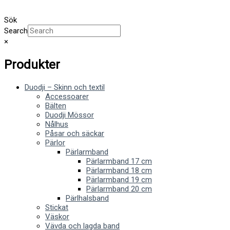
Sök
Search
×
Produkter
Duodji – Skinn och textil
Accessoarer
Bälten
Duodji Mössor
Nålhus
Påsar och säckar
Pärlor
Pärlarmband
Pärlarmband 17 cm
Pärlarmband 18 cm
Pärlarmband 19 cm
Pärlarmband 20 cm
Pärlhalsband
Stickat
Väskor
Vävda och lagda band