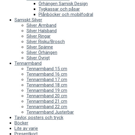
Örhängen Samisk Design
Tygkassar och påsar
Plånböcker och mobilfodral
Samiskt Silver
Silver Armband
Silver Halsband
Silver Ringar
Silver Risku/Brosch
Silver Spänne
Silver Örhängen
Silver Övrigt
Tennarmband
Tennarmband 15 cm
Tennarmband 16 cm
Tennarmband 17 cm
Tennarmband 18 cm
Tennarmband 19 cm
Tennarmband 20 cm
Tennarmband 21 cm
Tennarmband 22 cm
Tennarmband Justerbar
Tavlor, posters och tryck
Böcker
Lite av varje
Presentkort