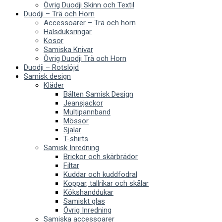
Övrig Duodji Skinn och Textil
Duodji – Trä och Horn
Accessoarer – Trä och horn
Halsduksringar
Kosor
Samiska Knivar
Övrig Duodji Trä och Horn
Duodji – Rotslöjd
Samisk design
Kläder
Bälten Samisk Design
Jeansjackor
Multipannband
Mössor
Sjalar
T-shirts
Samisk Inredning
Brickor och skärbrädor
Filtar
Kuddar och kuddfodral
Koppar, tallrikar och skålar
Kökshanddukar
Samiskt glas
Övrig Inredning
Samiska accessoarer