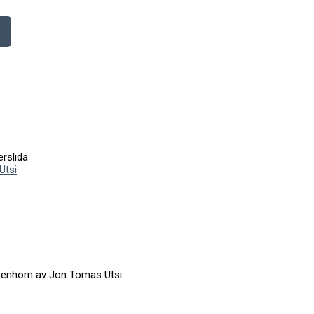
erslida
Utsi
 renhorn av Jon Tomas Utsi.