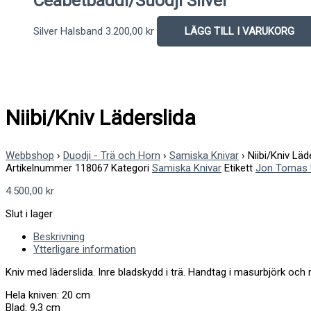
Ceabetbáddi/Suodji Silver
Silver Halsband
3.200,00
kr
LÄGG TILL I VARUKORG
Niibi/Kniv Läderslida
Webbshop
›
Duodji - Trä och Horn
›
Samiska Knivar
›
Niibi/Kniv Läd
Artikelnummer
118067
Kategori
Samiska Knivar
Etikett
Jon Tomas 
4.500,00
kr
Slut i lager
Beskrivning
Ytterligare information
Kniv med läderslida. Inre bladskydd i trä. Handtag i masurbjörk och
Hela kniven: 20 cm
Blad: 9,3 cm