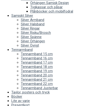
Örhängen Samisk Design
Tygkassar och påsar
Plånböcker och mobilfodral
Samiskt Silver
Silver Armband
Silver Halsband
Silver Ringar
Silver Risku/Brosch
Silver Spänne
Silver Örhängen
Silver Övrigt
Tennarmband
Tennarmband 15 cm
Tennarmband 16 cm
Tennarmband 17 cm
Tennarmband 18 cm
Tennarmband 19 cm
Tennarmband 20 cm
Tennarmband 21 cm
Tennarmband 22 cm
Tennarmband Justerbar
Tavlor, posters och tryck
Böcker
Lite av varje
Presentkort