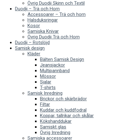
Övrig Duodji Skinn och Textil
Duodji – Trä och Horn
Accessoarer – Trä och horn
Halsduksringar
Kosor
Samiska Knivar
Övrig Duodji Trä och Horn
Duodji – Rotslöjd
Samisk design
Kläder
Bälten Samisk Design
Jeansjackor
Multipannband
Mössor
Sjalar
T-shirts
Samisk Inredning
Brickor och skärbrädor
Filtar
Kuddar och kuddfodral
Koppar, tallrikar och skålar
Kökshanddukar
Samiskt glas
Övrig Inredning
Samiska accessoarer