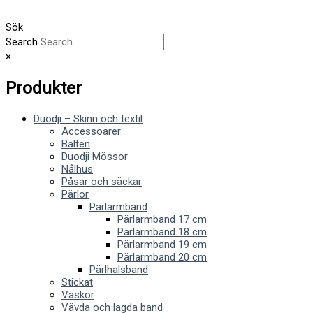
Sök
Search
×
Produkter
Duodji – Skinn och textil
Accessoarer
Bälten
Duodji Mössor
Nålhus
Påsar och säckar
Pärlor
Pärlarmband
Pärlarmband 17 cm
Pärlarmband 18 cm
Pärlarmband 19 cm
Pärlarmband 20 cm
Pärlhalsband
Stickat
Väskor
Vävda och lagda band