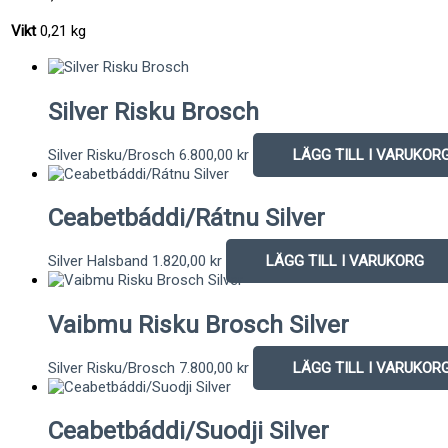
Vikt
0,21 kg
Silver Risku Brosch
Silver Risku/Brosch
6.800,00
kr
LÄGG TILL I VARUKOR
Ceabetbáddi/Rátnu Silver
Silver Halsband
1.820,00
kr
LÄGG TILL I VARUKORG
Vaibmu Risku Brosch Silver
Silver Risku/Brosch
7.800,00
kr
LÄGG TILL I VARUKOR
Ceabetbáddi/Suodji Silver