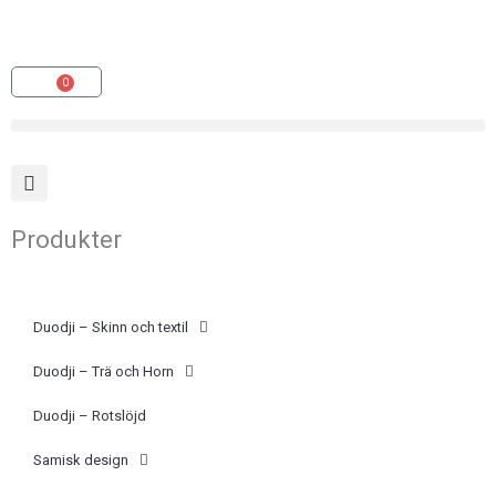
Hoppa
(opens
till
in
innehåll
a
0
Varukorg
new
tab)
Produkter
Duodji – Skinn och textil
Duodji – Trä och Horn
Duodji – Rotslöjd
Samisk design