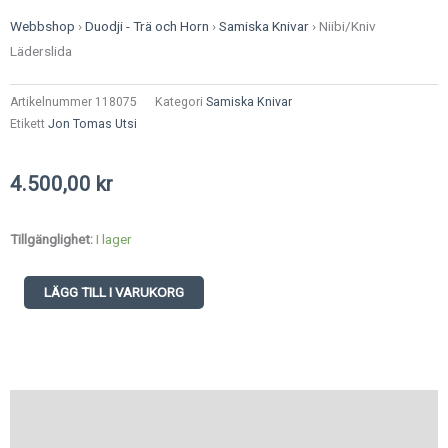
Webbshop
›
Duodji - Trä och Horn
›
Samiska Knivar
›
Niibi/Kniv
Läderslida
Artikelnummer
118075
Kategori
Samiska Knivar
Etikett
Jon Tomas Utsi
4.500,00
kr
Niibi/Kniv
Tillgänglighet:
I lager
Läderslida
mängd
LÄGG TILL I VARUKORG
Beskrivning
Ytterligare information