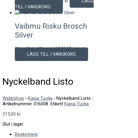
Silver Halsband
1.820,00
kr
LÄGG
TILL I VARUKORG
Vaibmu Risku Brosch
Silver
Silver Risku/Brosch
7.800,00
kr
LÄGG TILL I VARUKORG
Nyckelband Listo
Webbshop
›
Kajsa Tuolja
›
Nyckelband Listo
Artikelnummer
316008
Etikett
Kajsa Tuolja
315,00
kr
Slut i lager
Beskrivning