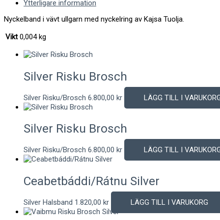
Ytterligare information
Nyckelband i vävt ullgarn med nyckelring av Kajsa Tuolja.
Vikt
0,004 kg
Silver Risku Brosch
Silver Risku/Brosch
6.800,00
kr
LÄGG TILL I VARUKOR
Silver Risku Brosch
Silver Risku/Brosch
6.800,00
kr
LÄGG TILL I VARUKOR
Ceabetbáddi/Rátnu Silver
Silver Halsband
1.820,00
kr
LÄGG TILL I VARUKORG