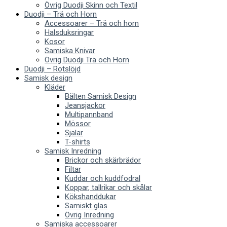
Övrig Duodji Skinn och Textil
Duodji – Trä och Horn
Accessoarer – Trä och horn
Halsduksringar
Kosor
Samiska Knivar
Övrig Duodji Trä och Horn
Duodji – Rotslöjd
Samisk design
Kläder
Bälten Samisk Design
Jeansjackor
Multipannband
Mössor
Sjalar
T-shirts
Samisk Inredning
Brickor och skärbrädor
Filtar
Kuddar och kuddfodral
Koppar, tallrikar och skålar
Kökshanddukar
Samiskt glas
Övrig Inredning
Samiska accessoarer