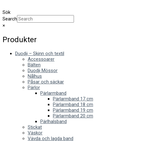
Sök
Search
×
Produkter
Duodji – Skinn och textil
Accessoarer
Bälten
Duodji Mössor
Nålhus
Påsar och säckar
Pärlor
Pärlarmband
Pärlarmband 17 cm
Pärlarmband 18 cm
Pärlarmband 19 cm
Pärlarmband 20 cm
Pärlhalsband
Stickat
Väskor
Vävda och lagda band