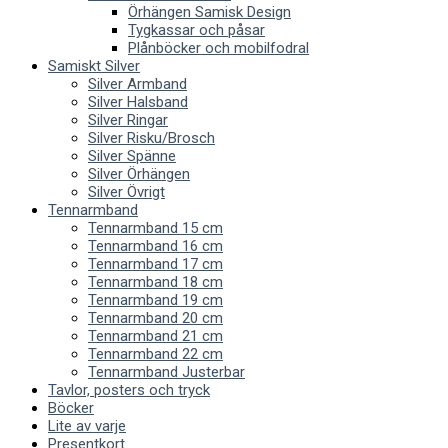
Örhängen Samisk Design
Tygkassar och påsar
Plånböcker och mobilfodral
Samiskt Silver
Silver Armband
Silver Halsband
Silver Ringar
Silver Risku/Brosch
Silver Spänne
Silver Örhängen
Silver Övrigt
Tennarmband
Tennarmband 15 cm
Tennarmband 16 cm
Tennarmband 17 cm
Tennarmband 18 cm
Tennarmband 19 cm
Tennarmband 20 cm
Tennarmband 21 cm
Tennarmband 22 cm
Tennarmband Justerbar
Tavlor, posters och tryck
Böcker
Lite av varje
Presentkort