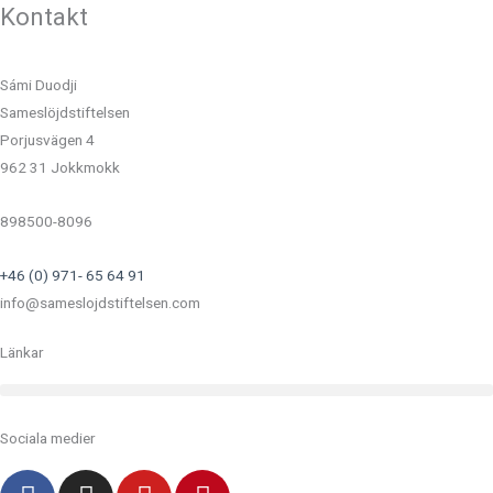
Kontakt
Sámi Duodji
Sameslöjdstiftelsen
Porjusvägen 4
962 31 Jokkmokk
898500-8096
+46 (0) 971- 65 64 91
info@sameslojdstiftelsen.com
Länkar
Sociala medier
F
I
Y
P