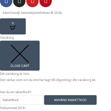
a
n
o
i
c
s
u
n
Sámi Duodji Sameslöjdstiftelsen © 2026
e
t
t
t
b
a
u
e
0
o
g
b
r
o
r
e
e
Varukorg
k
a
s
m
t
CLOSE CART
Din varukorg är tom.
Det verkar som om du inte har lagt till någonting i din varukorg än.
Har du en rabattkod?
ANVÄND RABATTKOD
Delsumma
0,00
kr