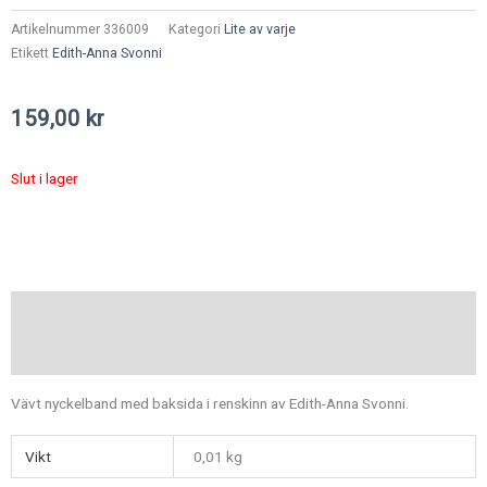
Artikelnummer
336009
Kategori
Lite av varje
Etikett
Edith-Anna Svonni
159,00
kr
Slut i lager
Beskrivning
Ytterligare information
Vävt nyckelband med baksida i renskinn av Edith-Anna Svonni.
Vikt
0,01 kg