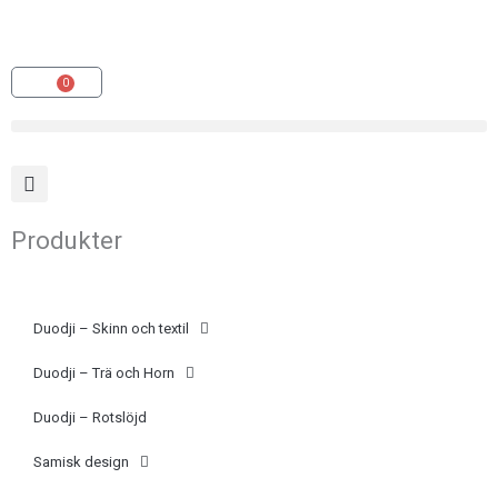
Hoppa
(opens
till
in
innehåll
a
0
Varukorg
new
tab)
Produkter
Duodji – Skinn och textil
Duodji – Trä och Horn
Duodji – Rotslöjd
Samisk design