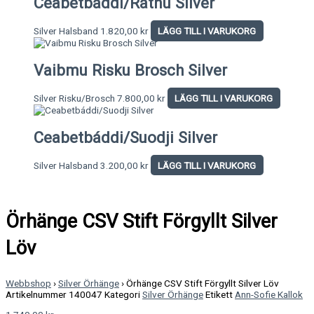
Ceabetbáddi/Rátnu Silver
Silver Halsband
1.820,00
kr
LÄGG TILL I VARUKORG
Vaibmu Risku Brosch Silver
Silver Risku/Brosch
7.800,00
kr
LÄGG TILL I VARUKORG
Ceabetbáddi/Suodji Silver
Silver Halsband
3.200,00
kr
LÄGG TILL I VARUKORG
Örhänge CSV Stift Förgyllt Silver
Löv
Webbshop
›
Silver Örhänge
›
Örhänge CSV Stift Förgyllt Silver Löv
Artikelnummer
140047
Kategori
Silver Örhänge
Etikett
Ann-Sofie Kallok