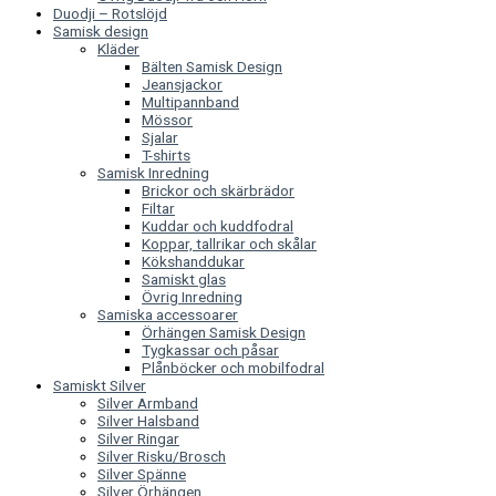
Duodji – Rotslöjd
Samisk design
Kläder
Bälten Samisk Design
Jeansjackor
Multipannband
Mössor
Sjalar
T-shirts
Samisk Inredning
Brickor och skärbrädor
Filtar
Kuddar och kuddfodral
Koppar, tallrikar och skålar
Kökshanddukar
Samiskt glas
Övrig Inredning
Samiska accessoarer
Örhängen Samisk Design
Tygkassar och påsar
Plånböcker och mobilfodral
Samiskt Silver
Silver Armband
Silver Halsband
Silver Ringar
Silver Risku/Brosch
Silver Spänne
Silver Örhängen