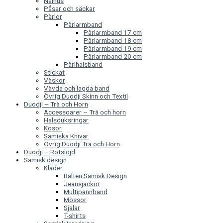
Nålhus
Påsar och säckar
Pärlor
Pärlarmband
Pärlarmband 17 cm
Pärlarmband 18 cm
Pärlarmband 19 cm
Pärlarmband 20 cm
Pärlhalsband
Stickat
Väskor
Vävda och lagda band
Övrig Duodji Skinn och Textil
Duodji – Trä och Horn
Accessoarer – Trä och horn
Halsduksringar
Kosor
Samiska Knivar
Övrig Duodji Trä och Horn
Duodji – Rotslöjd
Samisk design
Kläder
Bälten Samisk Design
Jeansjackor
Multipannband
Mössor
Sjalar
T-shirts