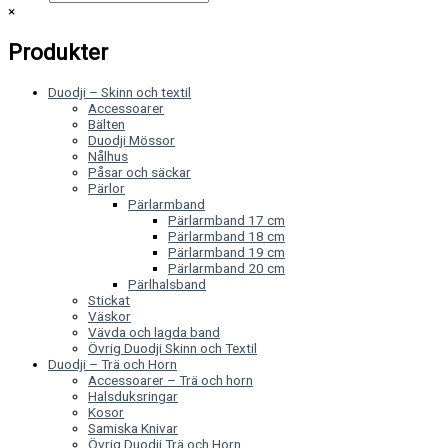
×
Produkter
Duodji – Skinn och textil
Accessoarer
Bälten
Duodji Mössor
Nålhus
Påsar och säckar
Pärlor
Pärlarmband
Pärlarmband 17 cm
Pärlarmband 18 cm
Pärlarmband 19 cm
Pärlarmband 20 cm
Pärlhalsband
Stickat
Väskor
Vävda och lagda band
Övrig Duodji Skinn och Textil
Duodji – Trä och Horn
Accessoarer – Trä och horn
Halsduksringar
Kosor
Samiska Knivar
Övrig Duodji Trä och Horn