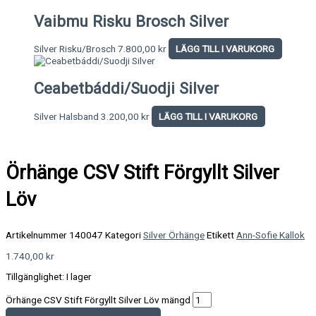
Vaibmu Risku Brosch Silver
Silver Risku/Brosch
7.800,00
kr
LÄGG TILL I VARUKORG
Ceabetbáddi/Suodji Silver
Silver Halsband
3.200,00
kr
LÄGG TILL I VARUKORG
Örhänge CSV Stift Förgyllt Silver
Löv
Artikelnummer
140047
Kategori
Silver Örhänge
Etikett
Ann-Sofie Kallok
1.740,00
kr
Tillgänglighet:
I lager
Örhänge CSV Stift Förgyllt Silver Löv mängd