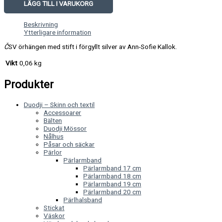
LÄGG TILL I VARUKORG
Beskrivning
Ytterligare information
Č
SV örhängen med stift i förgyllt silver av Ann-Sofie Kallok.
Vikt
0,06 kg
Produkter
Duodji – Skinn och textil
Accessoarer
Bälten
Duodji Mössor
Nålhus
Påsar och säckar
Pärlor
Pärlarmband
Pärlarmband 17 cm
Pärlarmband 18 cm
Pärlarmband 19 cm
Pärlarmband 20 cm
Pärlhalsband
Stickat
Väskor