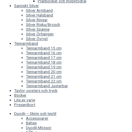
Plånböcker och mobilfodral
Samiskt Silver
Silver Armband
Silver Halsband
Silver Ringar
Silver Risku/Brosch
Silver Spänne
Silver Örhängen
Silver Övrigt
Tennarmband
Tennarmband 15 cm
Tennarmband 16 cm
Tennarmband 17 cm
Tennarmband 18 cm
Tennarmband 19 cm
Tennarmband 20 cm
Tennarmband 21 cm
Tennarmband 22 cm
Tennarmband Justerbar
Tavlor, posters och tryck
Böcker
Lite av varje
Presentkort
Duodji – Skinn och textil
Accessoarer
Bälten
Duodji Mössor