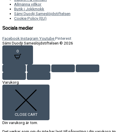
Allmänna villkor
Butik i Jokkmokk
Sámi Duodji Sameslöjdstiftelsen
Cookie Policy (EU)
Sociala medier
Facebook
Instagram
Youtube
Pinterest
Sámi Duodji Sameslöjdstiftelsen © 2026
0
Varukorg
CLOSE CART
Din varukorg är tom.
Det verkar som om du inte har lagt till någonting i din varukorg än.