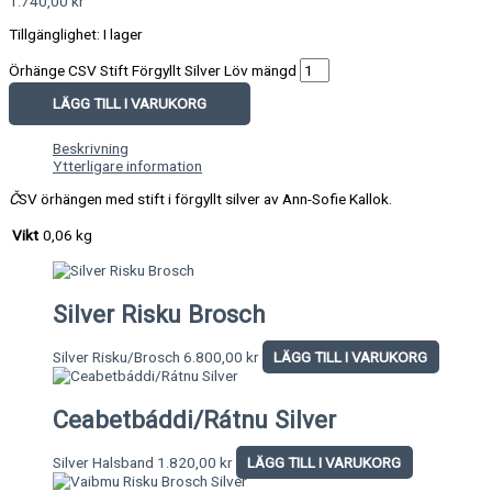
1.740,00
kr
Tillgänglighet:
I lager
Örhänge CSV Stift Förgyllt Silver Löv mängd
LÄGG TILL I VARUKORG
Beskrivning
Ytterligare information
Č
SV örhängen med stift i förgyllt silver av Ann-Sofie Kallok.
Vikt
0,06 kg
Silver Risku Brosch
Silver Risku/Brosch
6.800,00
kr
LÄGG TILL I VARUKORG
Ceabetbáddi/Rátnu Silver
Silver Halsband
1.820,00
kr
LÄGG TILL I VARUKORG