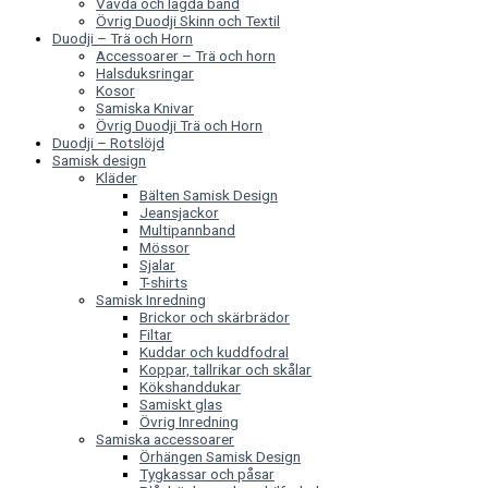
Vävda och lagda band
Övrig Duodji Skinn och Textil
Duodji – Trä och Horn
Accessoarer – Trä och horn
Halsduksringar
Kosor
Samiska Knivar
Övrig Duodji Trä och Horn
Duodji – Rotslöjd
Samisk design
Kläder
Bälten Samisk Design
Jeansjackor
Multipannband
Mössor
Sjalar
T-shirts
Samisk Inredning
Brickor och skärbrädor
Filtar
Kuddar och kuddfodral
Koppar, tallrikar och skålar
Kökshanddukar
Samiskt glas
Övrig Inredning
Samiska accessoarer
Örhängen Samisk Design
Tygkassar och påsar