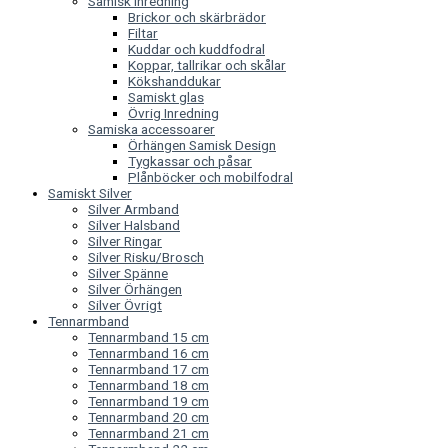
Samisk Inredning
Brickor och skärbrädor
Filtar
Kuddar och kuddfodral
Koppar, tallrikar och skålar
Kökshanddukar
Samiskt glas
Övrig Inredning
Samiska accessoarer
Örhängen Samisk Design
Tygkassar och påsar
Plånböcker och mobilfodral
Samiskt Silver
Silver Armband
Silver Halsband
Silver Ringar
Silver Risku/Brosch
Silver Spänne
Silver Örhängen
Silver Övrigt
Tennarmband
Tennarmband 15 cm
Tennarmband 16 cm
Tennarmband 17 cm
Tennarmband 18 cm
Tennarmband 19 cm
Tennarmband 20 cm
Tennarmband 21 cm