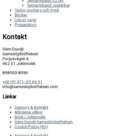
Tennarmband 22 cm
Tennarmband Justerbar
Tavlor, posters och tryck
Böcker
Lite av varje
Presentkort
Kontakt
Sámi Duodji
Sameslöjdstiftelsen
Porjusvägen 4
962 31 Jokkmokk
898500-8096
+46 (0) 971- 65 64 91
info@sameslojdstiftelsen.com
Länkar
Support & Kontakt
Allmänna villkor
Butik i Jokkmokk
Sámi Duodji Sameslöjdstiftelsen
Cookie Policy (EU)
Support & Kontakt