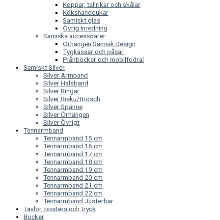
Koppar, tallrikar och skålar
Kökshanddukar
Samiskt glas
Övrig Inredning
Samiska accessoarer
Örhängen Samisk Design
Tygkassar och påsar
Plånböcker och mobilfodral
Samiskt Silver
Silver Armband
Silver Halsband
Silver Ringar
Silver Risku/Brosch
Silver Spänne
Silver Örhängen
Silver Övrigt
Tennarmband
Tennarmband 15 cm
Tennarmband 16 cm
Tennarmband 17 cm
Tennarmband 18 cm
Tennarmband 19 cm
Tennarmband 20 cm
Tennarmband 21 cm
Tennarmband 22 cm
Tennarmband Justerbar
Tavlor, posters och tryck
Böcker