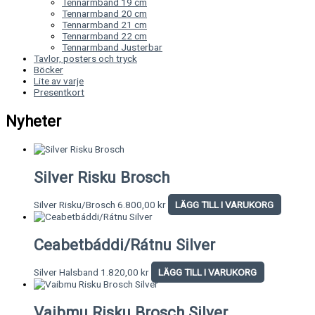
Tennarmband 19 cm
Tennarmband 20 cm
Tennarmband 21 cm
Tennarmband 22 cm
Tennarmband Justerbar
Tavlor, posters och tryck
Böcker
Lite av varje
Presentkort
Nyheter
Silver Risku Brosch
Silver Risku/Brosch
6.800,00
kr
LÄGG TILL I VARUKORG
Ceabetbáddi/Rátnu Silver
Silver Halsband
1.820,00
kr
LÄGG TILL I VARUKORG
Vaibmu Risku Brosch Silver