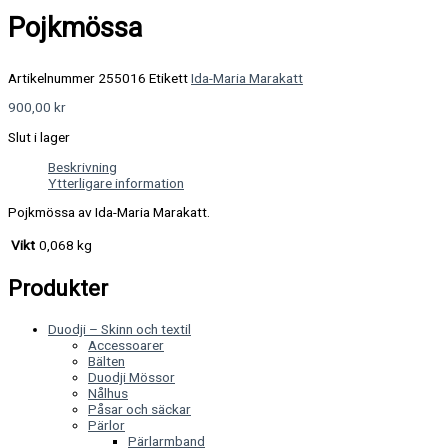
Pojkmössa
Artikelnummer
255016
Etikett
Ida-Maria Marakatt
900,00
kr
Slut i lager
Beskrivning
Ytterligare information
Pojkmössa av Ida-Maria Marakatt.
Vikt
0,068 kg
Produkter
Duodji – Skinn och textil
Accessoarer
Bälten
Duodji Mössor
Nålhus
Påsar och säckar
Pärlor
Pärlarmband