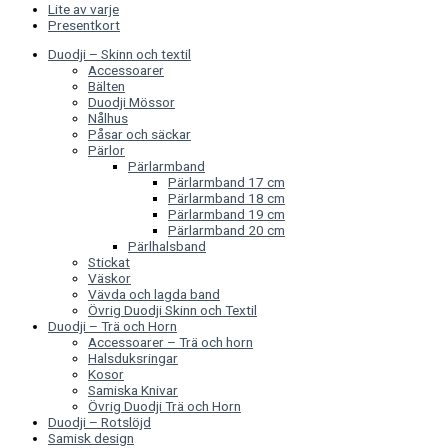
Lite av varje
Presentkort
Duodji – Skinn och textil
Accessoarer
Bälten
Duodji Mössor
Nålhus
Påsar och säckar
Pärlor
Pärlarmband
Pärlarmband 17 cm
Pärlarmband 18 cm
Pärlarmband 19 cm
Pärlarmband 20 cm
Pärlhalsband
Stickat
Väskor
Vävda och lagda band
Övrig Duodji Skinn och Textil
Duodji – Trä och Horn
Accessoarer – Trä och horn
Halsduksringar
Kosor
Samiska Knivar
Övrig Duodji Trä och Horn
Duodji – Rotslöjd
Samisk design