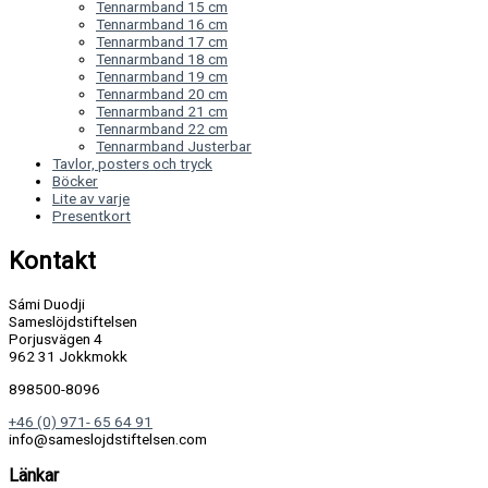
Tennarmband 15 cm
Tennarmband 16 cm
Tennarmband 17 cm
Tennarmband 18 cm
Tennarmband 19 cm
Tennarmband 20 cm
Tennarmband 21 cm
Tennarmband 22 cm
Tennarmband Justerbar
Tavlor, posters och tryck
Böcker
Lite av varje
Presentkort
Kontakt
Sámi Duodji
Sameslöjdstiftelsen
Porjusvägen 4
962 31 Jokkmokk
898500-8096
+46 (0) 971- 65 64 91
info@sameslojdstiftelsen.com
Länkar