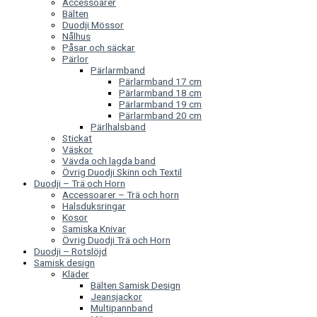
Accessoarer
Bälten
Duodji Mössor
Nålhus
Påsar och säckar
Pärlor
Pärlarmband
Pärlarmband 17 cm
Pärlarmband 18 cm
Pärlarmband 19 cm
Pärlarmband 20 cm
Pärlhalsband
Stickat
Väskor
Vävda och lagda band
Övrig Duodji Skinn och Textil
Duodji – Trä och Horn
Accessoarer – Trä och horn
Halsduksringar
Kosor
Samiska Knivar
Övrig Duodji Trä och Horn
Duodji – Rotslöjd
Samisk design
Kläder
Bälten Samisk Design
Jeansjackor
Multipannband