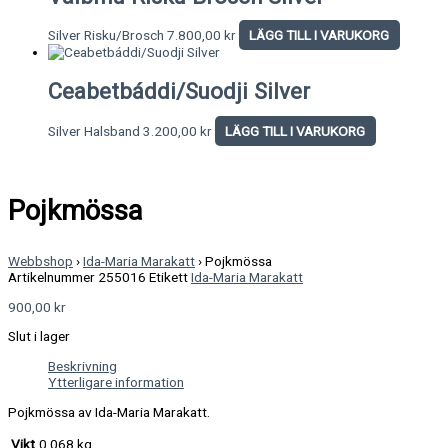
Silver Risku/Brosch
7.800,00
kr
LÄGG TILL I VARUKORG
Ceabetbáddi/Suodji Silver
Silver Halsband
3.200,00
kr
LÄGG TILL I VARUKORG
Pojkmössa
Webbshop
›
Ida-Maria Marakatt
›
Pojkmössa
Artikelnummer
255016
Etikett
Ida-Maria Marakatt
900,00
kr
Slut i lager
Beskrivning
Ytterligare information
Pojkmössa av Ida-Maria Marakatt.
Vikt
0,068 kg