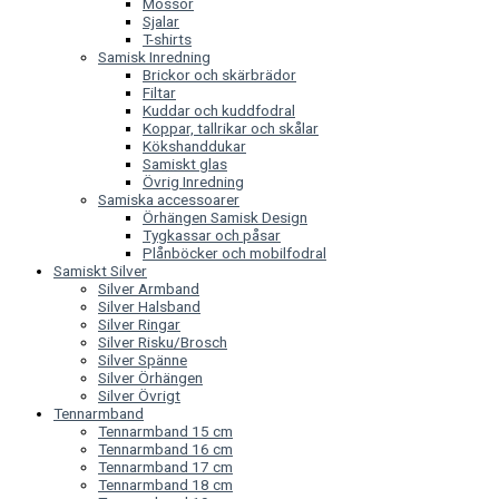
Mössor
Sjalar
T-shirts
Samisk Inredning
Brickor och skärbrädor
Filtar
Kuddar och kuddfodral
Koppar, tallrikar och skålar
Kökshanddukar
Samiskt glas
Övrig Inredning
Samiska accessoarer
Örhängen Samisk Design
Tygkassar och påsar
Plånböcker och mobilfodral
Samiskt Silver
Silver Armband
Silver Halsband
Silver Ringar
Silver Risku/Brosch
Silver Spänne
Silver Örhängen
Silver Övrigt
Tennarmband
Tennarmband 15 cm
Tennarmband 16 cm
Tennarmband 17 cm
Tennarmband 18 cm