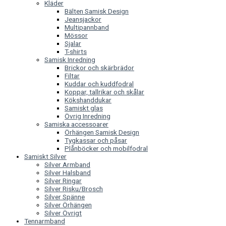
Kläder
Bälten Samisk Design
Jeansjackor
Multipannband
Mössor
Sjalar
T-shirts
Samisk Inredning
Brickor och skärbrädor
Filtar
Kuddar och kuddfodral
Koppar, tallrikar och skålar
Kökshanddukar
Samiskt glas
Övrig Inredning
Samiska accessoarer
Örhängen Samisk Design
Tygkassar och påsar
Plånböcker och mobilfodral
Samiskt Silver
Silver Armband
Silver Halsband
Silver Ringar
Silver Risku/Brosch
Silver Spänne
Silver Örhängen
Silver Övrigt
Tennarmband