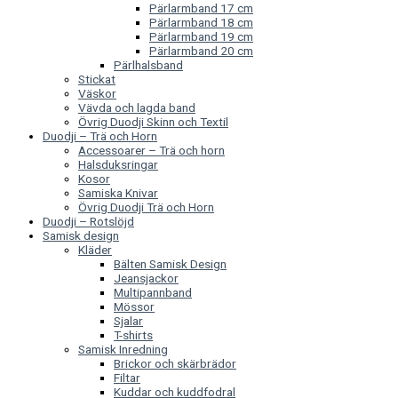
Pärlarmband 17 cm
Pärlarmband 18 cm
Pärlarmband 19 cm
Pärlarmband 20 cm
Pärlhalsband
Stickat
Väskor
Vävda och lagda band
Övrig Duodji Skinn och Textil
Duodji – Trä och Horn
Accessoarer – Trä och horn
Halsduksringar
Kosor
Samiska Knivar
Övrig Duodji Trä och Horn
Duodji – Rotslöjd
Samisk design
Kläder
Bälten Samisk Design
Jeansjackor
Multipannband
Mössor
Sjalar
T-shirts
Samisk Inredning
Brickor och skärbrädor
Filtar
Kuddar och kuddfodral