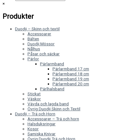
×
Produkter
Duodji – Skinn och textil
Accessoarer
Bälten
Duodji Mössor
Nålhus
Påsar och säckar
Pärlor
Pärlarmband
Pärlarmband 17 cm
Pärlarmband 18 cm
Pärlarmband 19 cm
Pärlarmband 20 cm
Pärlhalsband
Stickat
Väskor
Vävda och lagda band
Övrig Duodji Skinn och Textil
Duodji – Trä och Horn
Accessoarer – Trä och horn
Halsduksringar
Kosor
Samiska Knivar
Övrig Duodji Trä och Horn