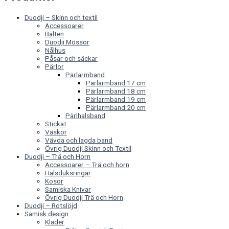
Duodji – Skinn och textil
Accessoarer
Bälten
Duodji Mössor
Nålhus
Påsar och säckar
Pärlor
Pärlarmband
Pärlarmband 17 cm
Pärlarmband 18 cm
Pärlarmband 19 cm
Pärlarmband 20 cm
Pärlhalsband
Stickat
Väskor
Vävda och lagda band
Övrig Duodji Skinn och Textil
Duodji – Trä och Horn
Accessoarer – Trä och horn
Halsduksringar
Kosor
Samiska Knivar
Övrig Duodji Trä och Horn
Duodji – Rotslöjd
Samisk design
Kläder