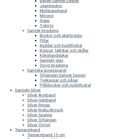
Bälten Samisk Design
Jeansjackor
Multipannband
Mössor
Sjalar
T-shirts
Samisk Inredning
Brickor och skärbrädor
Filtar
Kuddar och kuddfodral
Koppar, tallrikar och skålar
Kökshanddukar
Samiskt glas
Övrig Inredning
Samiska accessoarer
Örhängen Samisk Design
Tygkassar och påsar
Plånböcker och mobilfodral
Samiskt Silver
Silver Armband
Silver Halsband
Silver Ringar
Silver Risku/Brosch
Silver Spänne
Silver Örhängen
Silver Övrigt
Tennarmband
Tennarmband 15 cm