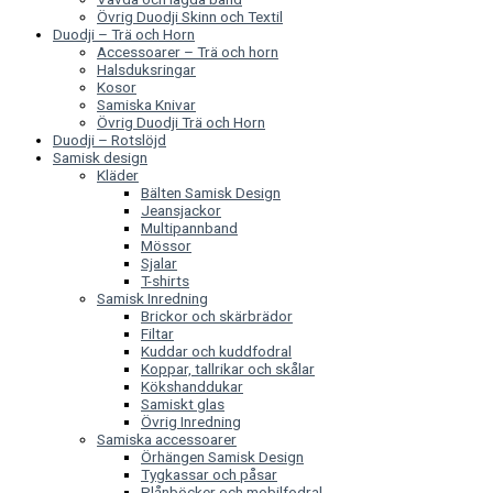
Övrig Duodji Skinn och Textil
Duodji – Trä och Horn
Accessoarer – Trä och horn
Halsduksringar
Kosor
Samiska Knivar
Övrig Duodji Trä och Horn
Duodji – Rotslöjd
Samisk design
Kläder
Bälten Samisk Design
Jeansjackor
Multipannband
Mössor
Sjalar
T-shirts
Samisk Inredning
Brickor och skärbrädor
Filtar
Kuddar och kuddfodral
Koppar, tallrikar och skålar
Kökshanddukar
Samiskt glas
Övrig Inredning
Samiska accessoarer
Örhängen Samisk Design
Tygkassar och påsar
Plånböcker och mobilfodral