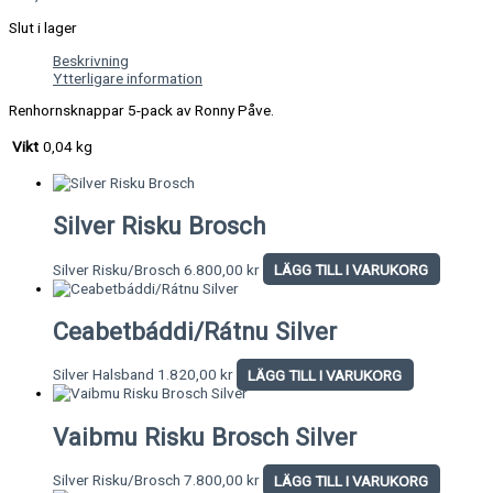
Slut i lager
Beskrivning
Ytterligare information
Renhornsknappar 5-pack av Ronny Påve.
Vikt
0,04 kg
Silver Risku Brosch
Silver Risku/Brosch
6.800,00
kr
LÄGG TILL I VARUKORG
Ceabetbáddi/Rátnu Silver
Silver Halsband
1.820,00
kr
LÄGG TILL I VARUKORG
Vaibmu Risku Brosch Silver
Silver Risku/Brosch
7.800,00
kr
LÄGG TILL I VARUKORG