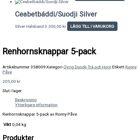
Ceabetbáddi/Suodji Silver
Silver Halsband
3.200,00
kr
LÄGG TILL I VARUKORG
Renhornsknappar 5-pack
Artikelnummer
358009
Kategori
Övrig Duodji Trä och Horn
Etikett
Ronny
Påve
205,00
kr
Slut i lager
Beskrivning
Ytterligare information
Renhornsknappar 5-pack av Ronny Påve.
Vikt
0,04 kg
Produkter