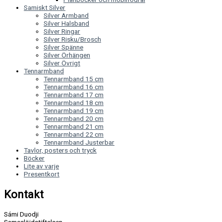
Samiskt Silver
Silver Armband
Silver Halsband
Silver Ringar
Silver Risku/Brosch
Silver Spänne
Silver Örhängen
Silver Övrigt
Tennarmband
Tennarmband 15 cm
Tennarmband 16 cm
Tennarmband 17 cm
Tennarmband 18 cm
Tennarmband 19 cm
Tennarmband 20 cm
Tennarmband 21 cm
Tennarmband 22 cm
Tennarmband Justerbar
Tavlor, posters och tryck
Böcker
Lite av varje
Presentkort
Kontakt
Sámi Duodji