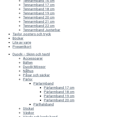
Tennarmband 16 cm
Tennarmband 17 cm
Tennarmband 18 cm
Tennarmband 19 cm
Tennarmband 20 cm
Tennarmband 21 cm
Tennarmband 22 cm
Tennarmband Justerbar
Tavlor, posters och tryck
Böcker
Lite av varje
Presentkort
Duodji – Skinn och textil
Accessoarer
Bälten
Duodji Mössor
Nålhus
Påsar och säckar
Pärlor
Pärlarmband
Pärlarmband 17 cm
Pärlarmband 18 cm
Pärlarmband 19 cm
Pärlarmband 20 cm
Pärlhalsband
Stickat
Väskor
Vävda och lagda band