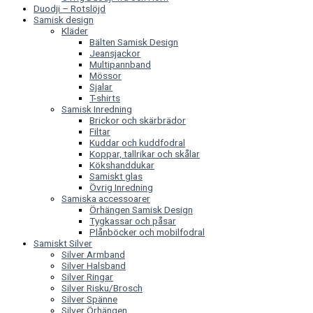
Duodji – Rotslöjd
Samisk design
Kläder
Bälten Samisk Design
Jeansjackor
Multipannband
Mössor
Sjalar
T-shirts
Samisk Inredning
Brickor och skärbrädor
Filtar
Kuddar och kuddfodral
Koppar, tallrikar och skålar
Kökshanddukar
Samiskt glas
Övrig Inredning
Samiska accessoarer
Örhängen Samisk Design
Tygkassar och påsar
Plånböcker och mobilfodral
Samiskt Silver
Silver Armband
Silver Halsband
Silver Ringar
Silver Risku/Brosch
Silver Spänne
Silver Örhängen