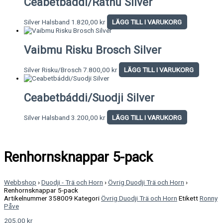
Ceabetbáddi/Rátnu Silver
Silver Halsband
1.820,00
kr
LÄGG TILL I VARUKORG
Vaibmu Risku Brosch Silver
Silver Risku/Brosch
7.800,00
kr
LÄGG TILL I VARUKORG
Ceabetbáddi/Suodji Silver
Silver Halsband
3.200,00
kr
LÄGG TILL I VARUKORG
Renhornsknappar 5-pack
Webbshop
›
Duodji - Trä och Horn
›
Övrig Duodji Trä och Horn
›
Renhornsknappar 5-pack
Artikelnummer
358009
Kategori
Övrig Duodji Trä och Horn
Etikett
Ronny
Påve
205,00
kr