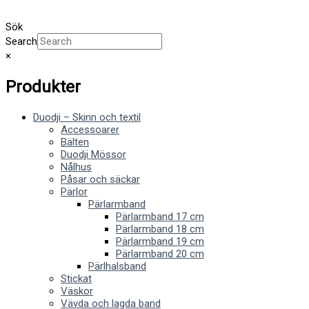
Sök
Search
×
Produkter
Duodji – Skinn och textil
Accessoarer
Bälten
Duodji Mössor
Nålhus
Påsar och säckar
Pärlor
Pärlarmband
Pärlarmband 17 cm
Pärlarmband 18 cm
Pärlarmband 19 cm
Pärlarmband 20 cm
Pärlhalsband
Stickat
Väskor
Vävda och lagda band