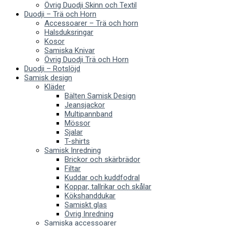
Övrig Duodji Skinn och Textil
Duodji – Trä och Horn
Accessoarer – Trä och horn
Halsduksringar
Kosor
Samiska Knivar
Övrig Duodji Trä och Horn
Duodji – Rotslöjd
Samisk design
Kläder
Bälten Samisk Design
Jeansjackor
Multipannband
Mössor
Sjalar
T-shirts
Samisk Inredning
Brickor och skärbrädor
Filtar
Kuddar och kuddfodral
Koppar, tallrikar och skålar
Kökshanddukar
Samiskt glas
Övrig Inredning
Samiska accessoarer