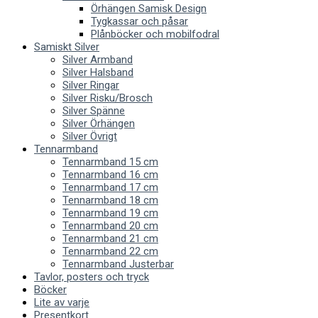
Örhängen Samisk Design
Tygkassar och påsar
Plånböcker och mobilfodral
Samiskt Silver
Silver Armband
Silver Halsband
Silver Ringar
Silver Risku/Brosch
Silver Spänne
Silver Örhängen
Silver Övrigt
Tennarmband
Tennarmband 15 cm
Tennarmband 16 cm
Tennarmband 17 cm
Tennarmband 18 cm
Tennarmband 19 cm
Tennarmband 20 cm
Tennarmband 21 cm
Tennarmband 22 cm
Tennarmband Justerbar
Tavlor, posters och tryck
Böcker
Lite av varje
Presentkort