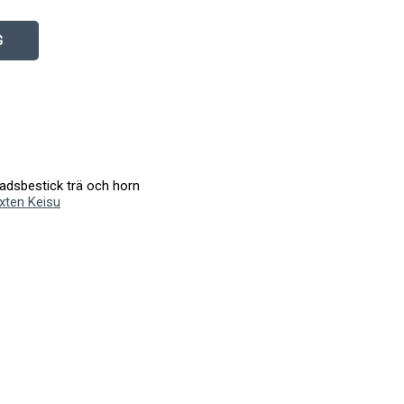
G
adsbestick trä och horn
ixten Keisu