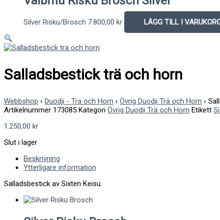
Vaibmu Risku Brosch Silver
Silver Risku/Brosch
7.800,00
kr
LÄGG TILL I VARUKOR
Salladsbestick trä och horn
Webbshop
›
Duodji - Trä och Horn
›
Övrig Duodji Trä och Horn
›
Sall
Artikelnummer
173085
Kategori
Övrig Duodji Trä och Horn
Etikett
S
1.250,00
kr
Slut i lager
Beskrivning
Ytterligare information
Salladsbestick av Sixten Keisu.