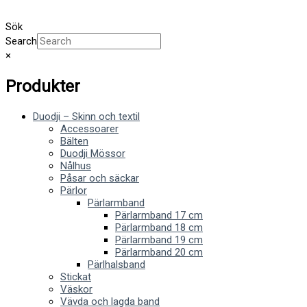
Sök
Search
×
Produkter
Duodji – Skinn och textil
Accessoarer
Bälten
Duodji Mössor
Nålhus
Påsar och säckar
Pärlor
Pärlarmband
Pärlarmband 17 cm
Pärlarmband 18 cm
Pärlarmband 19 cm
Pärlarmband 20 cm
Pärlhalsband
Stickat
Väskor
Vävda och lagda band