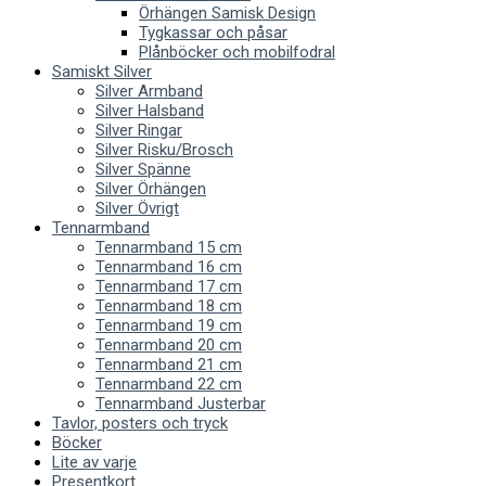
Örhängen Samisk Design
Tygkassar och påsar
Plånböcker och mobilfodral
Samiskt Silver
Silver Armband
Silver Halsband
Silver Ringar
Silver Risku/Brosch
Silver Spänne
Silver Örhängen
Silver Övrigt
Tennarmband
Tennarmband 15 cm
Tennarmband 16 cm
Tennarmband 17 cm
Tennarmband 18 cm
Tennarmband 19 cm
Tennarmband 20 cm
Tennarmband 21 cm
Tennarmband 22 cm
Tennarmband Justerbar
Tavlor, posters och tryck
Böcker
Lite av varje
Presentkort