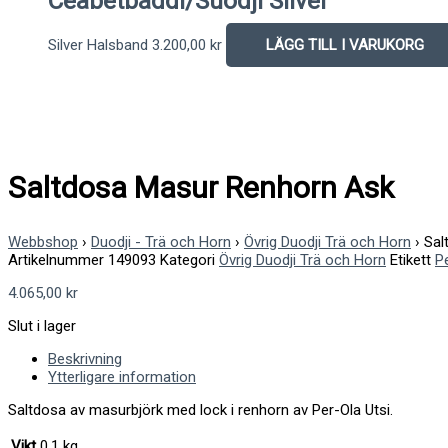
Ceabetbáddi/Suodji Silver
Silver Halsband
3.200,00
kr
LÄGG TILL I VARUKORG
Saltdosa Masur Renhorn Ask
Webbshop
›
Duodji - Trä och Horn
›
Övrig Duodji Trä och Horn
›
Sal
Artikelnummer
149093
Kategori
Övrig Duodji Trä och Horn
Etikett
Pe
4.065,00
kr
Slut i lager
Beskrivning
Ytterligare information
Saltdosa av masurbjörk med lock i renhorn av Per-Ola Utsi.
Vikt
0,1 kg