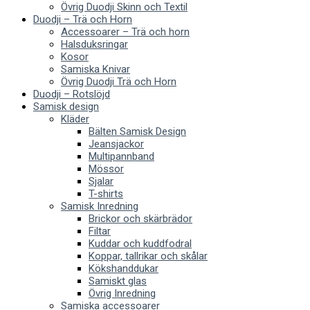
Övrig Duodji Skinn och Textil
Duodji – Trä och Horn
Accessoarer – Trä och horn
Halsduksringar
Kosor
Samiska Knivar
Övrig Duodji Trä och Horn
Duodji – Rotslöjd
Samisk design
Kläder
Bälten Samisk Design
Jeansjackor
Multipannband
Mössor
Sjalar
T-shirts
Samisk Inredning
Brickor och skärbrädor
Filtar
Kuddar och kuddfodral
Koppar, tallrikar och skålar
Kökshanddukar
Samiskt glas
Övrig Inredning
Samiska accessoarer