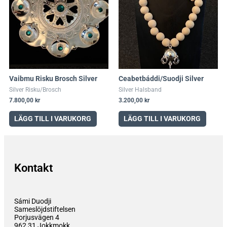
Vaibmu Risku Brosch Silver
Ceabetbáddi/Suodji Silver
Silver Risku/Brosch
Silver Halsband
7.800,00
kr
3.200,00
kr
LÄGG TILL I VARUKORG
LÄGG TILL I VARUKORG
Kontakt
Sámi Duodji
Sameslöjdstiftelsen
Porjusvägen 4
962 31 Jokkmokk