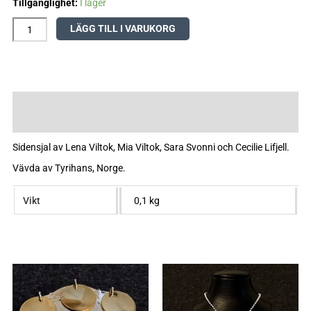
Tillgänglighet:
I lager
Gul
mängd
LÄGG TILL I VARUKORG
Beskrivning
Ytterligare information
Sidensjal av Lena Viltok, Mia Viltok, Sara Svonni och Cecilie Lifjell.
Vävda av Tyrihans, Norge.
Vikt
0,1 kg