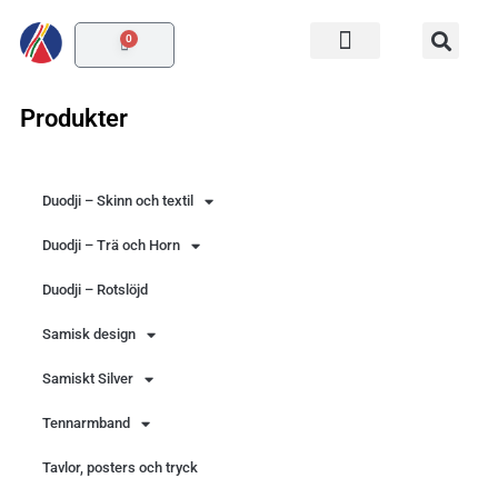
Hoppa
till
0
innehåll
Varukorg
Produkter
Duodji – Skinn och textil
Duodji – Trä och Horn
Duodji – Rotslöjd
Samisk design
Samiskt Silver
Tennarmband
Tavlor, posters och tryck