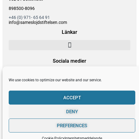
898500-8096
+46 (0) 971- 65 64 91
info@sameslojdstiftelsen.com
Länkar
Sociala medier
F
I
Y
P
a
n
o
i
We use cookies to optimize our website and our service.
c
s
u
n
e
t
t
t
b
a
u
e
ACCEPT
o
g
b
r
o
r
e
e
DENY
Sámi Duodji Sameslöjdstiftelsen © 2026
k
a
s
m
t
0
PREFERENCES
Cookie Policy
Integritetsmeddelande