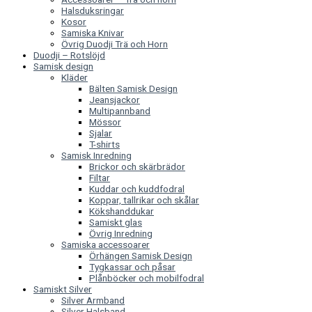
Halsduksringar
Kosor
Samiska Knivar
Övrig Duodji Trä och Horn
Duodji – Rotslöjd
Samisk design
Kläder
Bälten Samisk Design
Jeansjackor
Multipannband
Mössor
Sjalar
T-shirts
Samisk Inredning
Brickor och skärbrädor
Filtar
Kuddar och kuddfodral
Koppar, tallrikar och skålar
Kökshanddukar
Samiskt glas
Övrig Inredning
Samiska accessoarer
Örhängen Samisk Design
Tygkassar och påsar
Plånböcker och mobilfodral
Samiskt Silver
Silver Armband
Silver Halsband