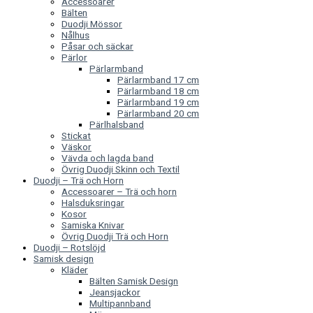
Accessoarer
Bälten
Duodji Mössor
Nålhus
Påsar och säckar
Pärlor
Pärlarmband
Pärlarmband 17 cm
Pärlarmband 18 cm
Pärlarmband 19 cm
Pärlarmband 20 cm
Pärlhalsband
Stickat
Väskor
Vävda och lagda band
Övrig Duodji Skinn och Textil
Duodji – Trä och Horn
Accessoarer – Trä och horn
Halsduksringar
Kosor
Samiska Knivar
Övrig Duodji Trä och Horn
Duodji – Rotslöjd
Samisk design
Kläder
Bälten Samisk Design
Jeansjackor
Multipannband