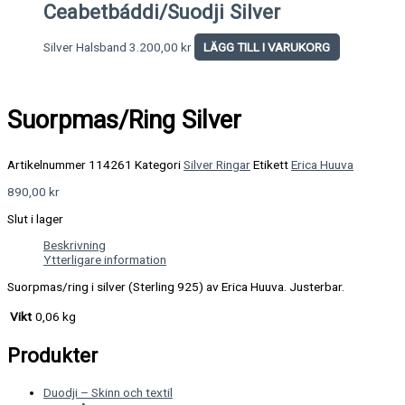
Ceabetbáddi/Suodji Silver
Silver Halsband
3.200,00
kr
LÄGG TILL I VARUKORG
Suorpmas/Ring Silver
Artikelnummer
114261
Kategori
Silver Ringar
Etikett
Erica Huuva
890,00
kr
Slut i lager
Beskrivning
Ytterligare information
Suorpmas/ring i silver (Sterling 925) av Erica Huuva. Justerbar.
Vikt
0,06 kg
Produkter
Duodji – Skinn och textil