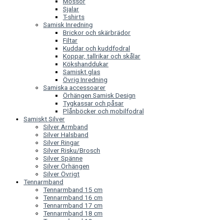
Mössor
Sjalar
T-shirts
Samisk Inredning
Brickor och skärbrädor
Filtar
Kuddar och kuddfodral
Koppar, tallrikar och skålar
Kökshanddukar
Samiskt glas
Övrig Inredning
Samiska accessoarer
Örhängen Samisk Design
Tygkassar och påsar
Plånböcker och mobilfodral
Samiskt Silver
Silver Armband
Silver Halsband
Silver Ringar
Silver Risku/Brosch
Silver Spänne
Silver Örhängen
Silver Övrigt
Tennarmband
Tennarmband 15 cm
Tennarmband 16 cm
Tennarmband 17 cm
Tennarmband 18 cm