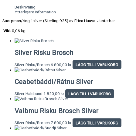
Beskrivning
Ytterligare information
Suorpmas/ring i silver (Sterling 925) av Erica Huuva. Justerbar.
Vikt
0,06 kg
Silver Risku Brosch
Silver Risku/Brosch
6.800,00
kr
LÄGG TILL I VARUKORG
Ceabetbáddi/Rátnu Silver
Silver Halsband
1.820,00
kr
LÄGG TILL I VARUKORG
Vaibmu Risku Brosch Silver
Silver Risku/Brosch
7.800,00
kr
LÄGG TILL I VARUKORG