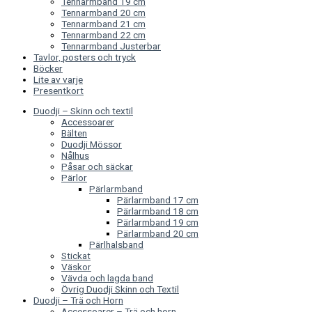
Tennarmband 19 cm
Tennarmband 20 cm
Tennarmband 21 cm
Tennarmband 22 cm
Tennarmband Justerbar
Tavlor, posters och tryck
Böcker
Lite av varje
Presentkort
Duodji – Skinn och textil
Accessoarer
Bälten
Duodji Mössor
Nålhus
Påsar och säckar
Pärlor
Pärlarmband
Pärlarmband 17 cm
Pärlarmband 18 cm
Pärlarmband 19 cm
Pärlarmband 20 cm
Pärlhalsband
Stickat
Väskor
Vävda och lagda band
Övrig Duodji Skinn och Textil
Duodji – Trä och Horn
Accessoarer – Trä och horn