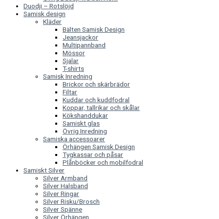
Duodji – Rotslöjd
Samisk design
Kläder
Bälten Samisk Design
Jeansjackor
Multipannband
Mössor
Sjalar
T-shirts
Samisk Inredning
Brickor och skärbrädor
Filtar
Kuddar och kuddfodral
Koppar, tallrikar och skålar
Kökshanddukar
Samiskt glas
Övrig Inredning
Samiska accessoarer
Örhängen Samisk Design
Tygkassar och påsar
Plånböcker och mobilfodral
Samiskt Silver
Silver Armband
Silver Halsband
Silver Ringar
Silver Risku/Brosch
Silver Spänne
Silver Örhängen