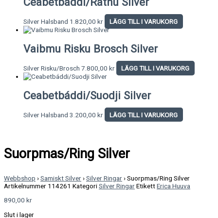
Ceabetbáddi/Rátnu Silver
Silver Halsband
1.820,00
kr
LÄGG TILL I VARUKORG
Vaibmu Risku Brosch Silver
Silver Risku/Brosch
7.800,00
kr
LÄGG TILL I VARUKORG
Ceabetbáddi/Suodji Silver
Silver Halsband
3.200,00
kr
LÄGG TILL I VARUKORG
Suorpmas/Ring Silver
Webbshop
›
Samiskt Silver
›
Silver Ringar
›
Suorpmas/Ring Silver
Artikelnummer
114261
Kategori
Silver Ringar
Etikett
Erica Huuva
890,00
kr
Slut i lager