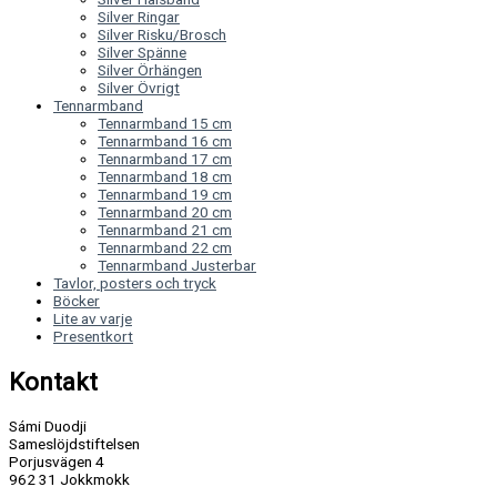
Silver Ringar
Silver Risku/Brosch
Silver Spänne
Silver Örhängen
Silver Övrigt
Tennarmband
Tennarmband 15 cm
Tennarmband 16 cm
Tennarmband 17 cm
Tennarmband 18 cm
Tennarmband 19 cm
Tennarmband 20 cm
Tennarmband 21 cm
Tennarmband 22 cm
Tennarmband Justerbar
Tavlor, posters och tryck
Böcker
Lite av varje
Presentkort
Kontakt
Sámi Duodji
Sameslöjdstiftelsen
Porjusvägen 4
962 31 Jokkmokk