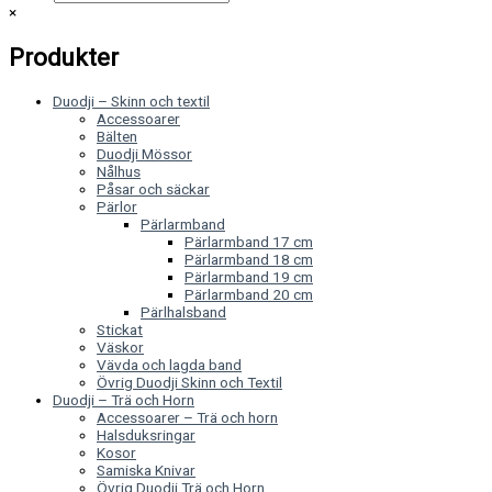
×
Produkter
Duodji – Skinn och textil
Accessoarer
Bälten
Duodji Mössor
Nålhus
Påsar och säckar
Pärlor
Pärlarmband
Pärlarmband 17 cm
Pärlarmband 18 cm
Pärlarmband 19 cm
Pärlarmband 20 cm
Pärlhalsband
Stickat
Väskor
Vävda och lagda band
Övrig Duodji Skinn och Textil
Duodji – Trä och Horn
Accessoarer – Trä och horn
Halsduksringar
Kosor
Samiska Knivar
Övrig Duodji Trä och Horn