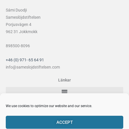
Sámi Duodji
Sameslöjdstiftelsen
Porjusvägen 4
962 31 Jokkmokk
898500-8096
+46 (0) 971- 65 64 91
info@sameslojdstiftelsen.com
Länkar
Sociala medier
We use cookies to optimize our website and our service.
F
I
Y
P
a
n
o
i
ACCEPT
c
s
u
n