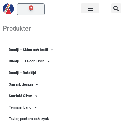
Hoppa
0
Varukorg
till
innehåll
Produkter
Duodji – Skinn och textil
Duodji – Trä och Horn
Duodji – Rotslöjd
Samisk design
Samiskt Silver
Tennarmband
Tavlor, posters och tryck