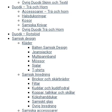
Övrig Duodji Skinn och Textil
Duodji – Trä och Horn
Accessoarer – Trä och horn
Halsduksringar
Kosor
Samiska Knivar
Övrig Duodji Trä och Horn
Duodji – Rotslöjd
Samisk design
Kläder
Bälten Samisk Design
Jeansjackor
Multipannband
Mössor
Sjalar
T-shirts
Samisk Inredning
Brickor och skärbrädor
Filtar
Kuddar och kuddfodral
Koppar, tallrikar och skålar
Kökshanddukar
Samiskt glas
Övrig Inredning
Samiska accessoarer