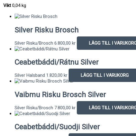
Vikt
0,04 kg
Silver Risku Brosch
Silver Risku/Brosch
6.800,00
kr
LÄGG TILL I VARUKOR
Ceabetbáddi/Rátnu Silver
Silver Halsband
1.820,00
kr
LÄGG TILL I VARUKORG
Vaibmu Risku Brosch Silver
Silver Risku/Brosch
7.800,00
kr
LÄGG TILL I VARUKOR
Ceabetbáddi/Suodji Silver