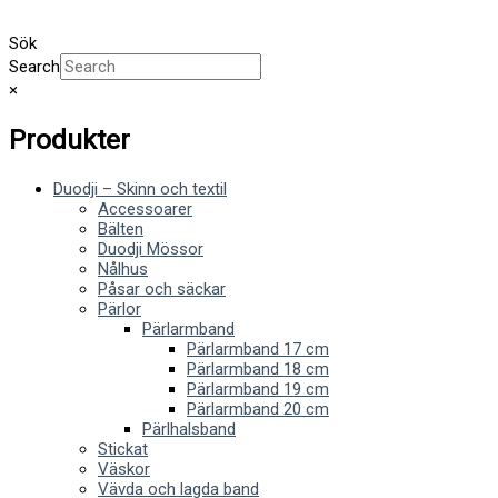
Sök
Search
×
Produkter
Duodji – Skinn och textil
Accessoarer
Bälten
Duodji Mössor
Nålhus
Påsar och säckar
Pärlor
Pärlarmband
Pärlarmband 17 cm
Pärlarmband 18 cm
Pärlarmband 19 cm
Pärlarmband 20 cm
Pärlhalsband
Stickat
Väskor
Vävda och lagda band