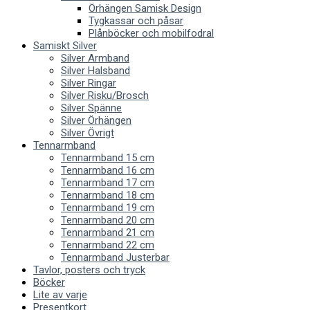
Örhängen Samisk Design
Tygkassar och påsar
Plånböcker och mobilfodral
Samiskt Silver
Silver Armband
Silver Halsband
Silver Ringar
Silver Risku/Brosch
Silver Spänne
Silver Örhängen
Silver Övrigt
Tennarmband
Tennarmband 15 cm
Tennarmband 16 cm
Tennarmband 17 cm
Tennarmband 18 cm
Tennarmband 19 cm
Tennarmband 20 cm
Tennarmband 21 cm
Tennarmband 22 cm
Tennarmband Justerbar
Tavlor, posters och tryck
Böcker
Lite av varje
Presentkort