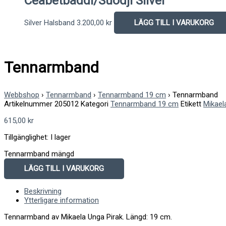
Ceabetbáddi/Suodji Silver
Silver Halsband
3.200,00
kr
LÄGG TILL I VARUKORG
Tennarmband
Webbshop
›
Tennarmband
›
Tennarmband 19 cm
›
Tennarmband
Artikelnummer
205012
Kategori
Tennarmband 19 cm
Etikett
Mikael
615,00
kr
Tillgänglighet:
I lager
Tennarmband mängd
LÄGG TILL I VARUKORG
Beskrivning
Ytterligare information
Tennarmband av Mikaela Unga Pirak. Längd: 19 cm.