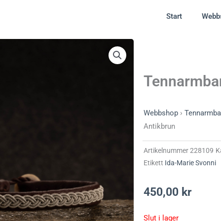
Start
Webb
Tennarmban
Webbshop
›
Tennarmba
Antikbrun
Artikelnummer
228109
K
Etikett
Ida-Marie Svonni
450,00
kr
Slut i lager