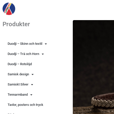
Hoppa
till
innehåll
Produkter
Duodji – Skinn och textil
Duodji – Trä och Horn
Duodji – Rotslöjd
Samisk design
Samiskt Silver
Tennarmband
Tavlor, posters och tryck