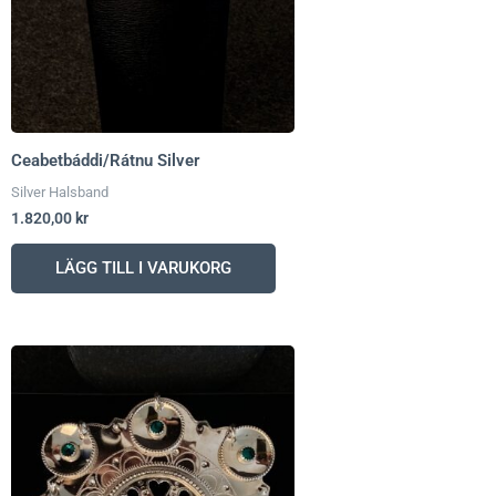
Ceabetbáddi/Rátnu Silver
Silver Halsband
1.820,00
kr
LÄGG TILL I VARUKORG