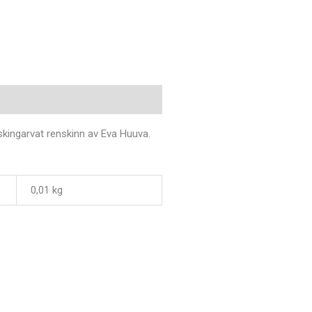
ligare information
ingarvat renskinn av Eva Huuva.
0,01 kg