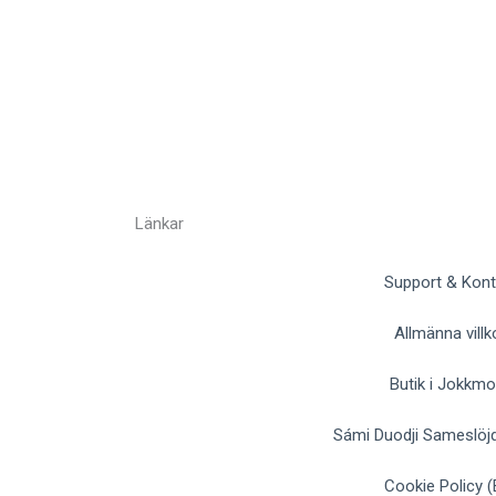
Länkar
Support & Kont
Allmänna villk
Butik i Jokkm
Sámi Duodji Sameslöjd
Cookie Policy (