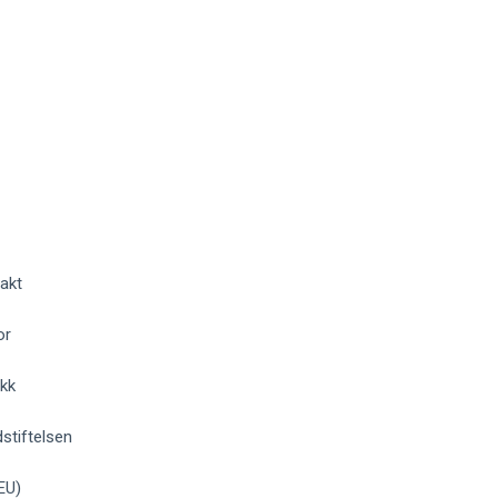
akt
or
okk
stiftelsen
EU)