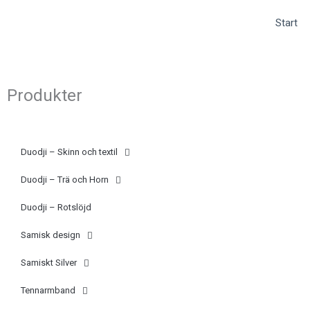
Hoppa
(opens
Start
till
in
innehåll
a
new
tab)
Produkter
Duodji – Skinn och textil
Duodji – Trä och Horn
Duodji – Rotslöjd
Samisk design
Samiskt Silver
Tennarmband