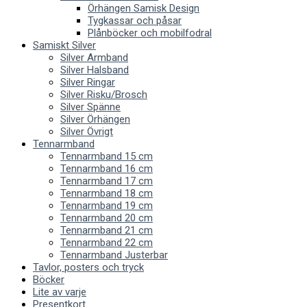
Örhängen Samisk Design
Tygkassar och påsar
Plånböcker och mobilfodral
Samiskt Silver
Silver Armband
Silver Halsband
Silver Ringar
Silver Risku/Brosch
Silver Spänne
Silver Örhängen
Silver Övrigt
Tennarmband
Tennarmband 15 cm
Tennarmband 16 cm
Tennarmband 17 cm
Tennarmband 18 cm
Tennarmband 19 cm
Tennarmband 20 cm
Tennarmband 21 cm
Tennarmband 22 cm
Tennarmband Justerbar
Tavlor, posters och tryck
Böcker
Lite av varje
Presentkort