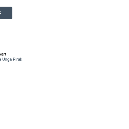
G
art
a Unga Pirak