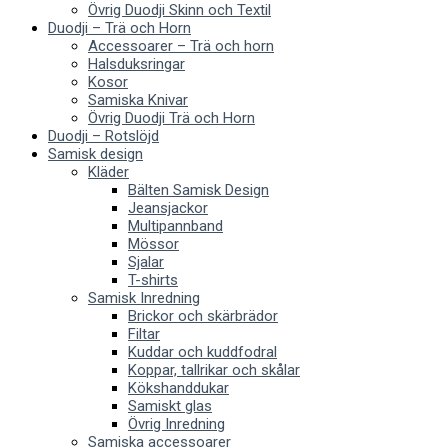
Övrig Duodji Skinn och Textil
Duodji – Trä och Horn
Accessoarer – Trä och horn
Halsduksringar
Kosor
Samiska Knivar
Övrig Duodji Trä och Horn
Duodji – Rotslöjd
Samisk design
Kläder
Bälten Samisk Design
Jeansjackor
Multipannband
Mössor
Sjalar
T-shirts
Samisk Inredning
Brickor och skärbrädor
Filtar
Kuddar och kuddfodral
Koppar, tallrikar och skålar
Kökshanddukar
Samiskt glas
Övrig Inredning
Samiska accessoarer