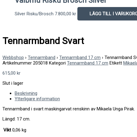
Vaibmu Risku Brosch Silver
Silver Risku/Brosch
7.800,00
kr
LÄGG TILL I VARUKOR
Tennarmband Svart
Webbshop
›
Tennarmband
›
Tennarmband 17 cm
›
Tennarmband Sv
Artikelnummer
205018
Kategori
Tennarmband 17 cm
Etikett
Mikael
615,00
kr
Slut i lager
Beskrivning
Ytterligare information
Tennarmband i svart maskingarvat renskinn av Mikaela Unga Pirak.
Längd: 17 cm.
Vikt
0,06 kg