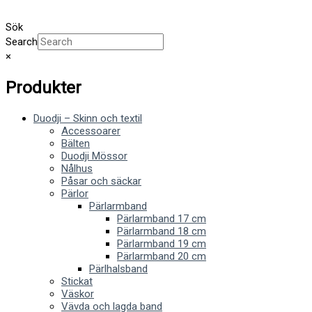
Sök
Search
×
Produkter
Duodji – Skinn och textil
Accessoarer
Bälten
Duodji Mössor
Nålhus
Påsar och säckar
Pärlor
Pärlarmband
Pärlarmband 17 cm
Pärlarmband 18 cm
Pärlarmband 19 cm
Pärlarmband 20 cm
Pärlhalsband
Stickat
Väskor
Vävda och lagda band